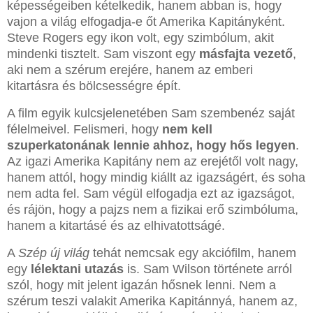
képességeiben kételkedik, hanem abban is, hogy
vajon a világ elfogadja-e őt Amerika Kapitányként.
Steve Rogers egy ikon volt, egy szimbólum, akit
mindenki tisztelt. Sam viszont egy
másfajta vezető
,
aki nem a szérum erejére, hanem az emberi
kitartásra és bölcsességre épít.
A film egyik kulcsjelenetében Sam szembenéz saját
félelmeivel. Felismeri, hogy
nem kell
szuperkatonának lennie ahhoz, hogy hős legyen
.
Az igazi Amerika Kapitány nem az erejétől volt nagy,
hanem attól, hogy mindig kiállt az igazságért, és soha
nem adta fel. Sam végül elfogadja ezt az igazságot,
és rájön, hogy a pajzs nem a fizikai erő szimbóluma,
hanem a kitartásé és az elhivatottságé.
A
Szép új világ
tehát nemcsak egy akciófilm, hanem
egy
lélektani utazás
is. Sam Wilson története arról
szól, hogy mit jelent igazán hősnek lenni. Nem a
szérum teszi valakit Amerika Kapitánnyá, hanem az,