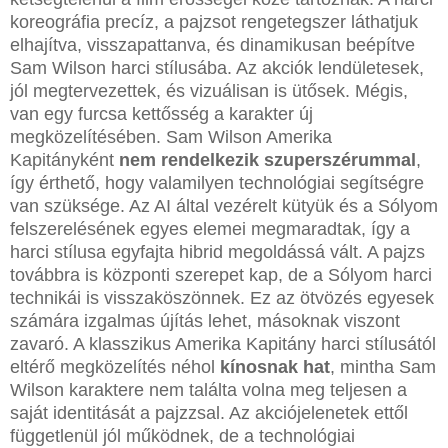
koreográfia precíz, a pajzsot rengetegszer láthatjuk
elhajítva, visszapattanva, és dinamikusan beépítve
Sam Wilson harci stílusába. Az akciók lendületesek,
jól megtervezettek, és vizuálisan is ütősek. Mégis,
van egy furcsa kettősség a karakter új
megközelítésében. Sam Wilson Amerika
Kapitányként
nem rendelkezik szuperszérummal
,
így érthető, hogy valamilyen technológiai segítségre
van szüksége. Az AI által vezérelt kütyük és a Sólyom
felszerelésének egyes elemei megmaradtak, így a
harci stílusa egyfajta hibrid megoldássá vált. A pajzs
továbbra is központi szerepet kap, de a Sólyom harci
technikái is visszaköszönnek. Ez az ötvözés egyesek
számára izgalmas újítás lehet, másoknak viszont
zavaró. A klasszikus Amerika Kapitány harci stílusától
eltérő megközelítés néhol
kínosnak hat
, mintha Sam
Wilson karaktere nem találta volna meg teljesen a
saját identitását a pajzzsal. Az akciójelenetek ettől
függetlenül jól működnek, de a technológiai