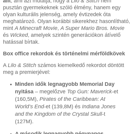
állt
, ami azt mutatja, hogy a
Lilo & Stitch
nem
pusztán gyermekeknek szóló élmény, hanem egy
olyan kulturális jelenség, amely évtizedek óta
meghatározó. Olyan korábbi sikerekhez hasonlítható,
mint
A Minecraft Movie
,
A Super Mario Bros. Movie
és
Wicked
, amelyek szintén generációkon átívelő
hatással bírtak.
Box office rekordok és történelmi mérföldkövek
A
Lilo & Stitch
számos kiemelkedő rekordot döntött
meg a premierjével:
Minden idők legnagyobb Memorial Day
nyitása
– megelőzve
Top Gun: Maverick
-et
(160,5M),
Pirates of the Caribbean: At
World’s End
-et (139,8M) és
Indiana Jones
and the Kingdom of the Crystal Skull
-t
(127M).
A második legnagyobb négynapos