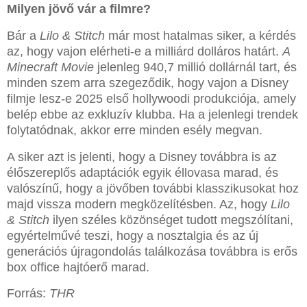
Milyen jövő vár a filmre?
Bár a
Lilo & Stitch
már most hatalmas siker, a kérdés
az, hogy vajon elérheti-e a milliárd dolláros határt.
A
Minecraft Movie
jelenleg 940,7 millió dollárnál tart, és
minden szem arra szegeződik, hogy vajon a Disney
filmje lesz-e 2025 első hollywoodi produkciója, amely
belép ebbe az exkluzív klubba. Ha a jelenlegi trendek
folytatódnak, akkor erre minden esély megvan.
A siker azt is jelenti, hogy a Disney továbbra is az
élőszereplős adaptációk egyik éllovasa marad, és
valószínű, hogy a jövőben további klasszikusokat hoz
majd vissza modern megközelítésben. Az, hogy
Lilo
& Stitch
ilyen széles közönséget tudott megszólítani,
egyértelművé teszi, hogy a nosztalgia és az új
generációs újragondolás találkozása továbbra is erős
box office hajtóerő marad.
Forrás:
THR