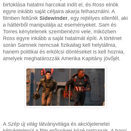
birtoklása hatalmi harcokat indít el, és Ross elnök
egyre inkább saját céljaira akarja felhasználni. A
filmben feltűnik
Sidewinder
, egy rejtélyes ellenfél, aki
a háttérből manipulálja az eseményeket. Sam és
Torres kénytelenek szembenézni vele, miközben
Ross egyre inkább a saját hatalmát építi. A történet
során Samnek nemcsak fizikailag kell helytállnia,
hanem politikai és erkölcsi döntéseket is kell hoznia,
amelyek meghatározzák Amerika Kapitány jövőjét.
A
Szép új világ
látványvilága és akciójelenetei
kétségtelenül a film erősségei közé tartoznak. A harci