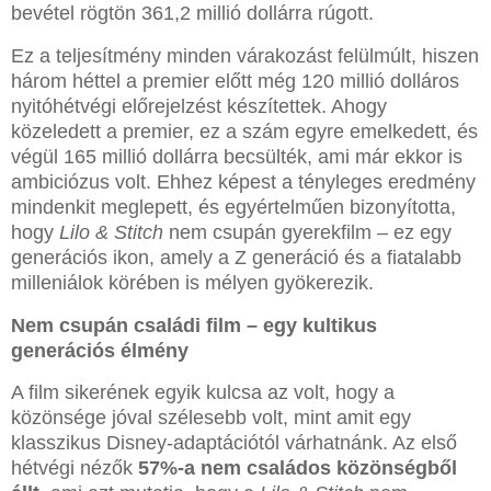
bevétel rögtön 361,2 millió dollárra rúgott.
Ez a teljesítmény minden várakozást felülmúlt, hiszen
három héttel a premier előtt még 120 millió dolláros
nyitóhétvégi előrejelzést készítettek. Ahogy
közeledett a premier, ez a szám egyre emelkedett, és
végül 165 millió dollárra becsülték, ami már ekkor is
ambiciózus volt. Ehhez képest a tényleges eredmény
mindenkit meglepett, és egyértelműen bizonyította,
hogy
Lilo & Stitch
nem csupán gyerekfilm – ez egy
generációs ikon, amely a Z generáció és a fiatalabb
milleniálok körében is mélyen gyökerezik.
Nem csupán családi film – egy kultikus
generációs élmény
A film sikerének egyik kulcsa az volt, hogy a
közönsége jóval szélesebb volt, mint amit egy
klasszikus Disney-adaptációtól várhatnánk. Az első
hétvégi nézők
57%-a nem családos közönségből