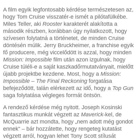
A film egyik legfontosabb kérdése természetesen az,
hogy Tom Cruise visszatér-e ismét a pilótafülkébe.
Miles Teller, aki
Rooster
karakterét alakította a
második részben, korábban úgy nyilatkozott, hogy
szívesen folytatná a történetet, de minden Cruise
döntésén múlik. Jerry Bruckheimer, a franchise egyik
fő producere, még viccelődött is azzal, hogy minden
Mission: Impossible
film után azon izgulnak, hogy
Cruise túléli-e a saját kaszkadőrmutatványait, mielőtt
újabb projektbe kezdene. Most, hogy a
Mission:
Impossible – The Final Reckoning
forgatása
befejeződött, talán elérkezett az idő, hogy a
Top Gun
saga folytatása végleges formát öntsön.
A rendező kérdése még nyitott. Joseph Kosinski
fantasztikus munkát végzett az
Maverick
-kel, de
McQuarrie azt mondta, hogy „nem adott még gondot
ennek” – bár hozzátette, hogy rengeteg kutatást
végzett arról, hogyan lehet Tony Scott stílusát