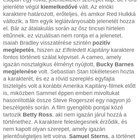
jelenléte végül
kiemelkedővé
vált. Az elnöki
karaktere határozott, erőteljes, és amikor Red Hulkká
változik, a film egyik leglátványosabb jelenetét hozza
el. Bár az átalakulás során az ősz tincsei hirtelen
eltűnnek, ez vizuálisan nem rontja el a jelenetet.
Isaiah Bradley visszatérése szintén
pozitív
meglepetés
, hiszen az
Elfeledett Kapitány
karaktere
fontos történeti szálat képvisel. A cameo, amely
igazán nosztalgikus élményt nyújtott,
Bucky Barnes
megjelenése
volt. Sebastian Stan tökéletesen hozta
a karakterét, és ez a rövid szereplés egyfajta
tisztelgés volt a korábbi Amerika Kapitány-filmek előtt
is, miközben Sammel éppen emberi mivoltukat
hasonlították össze Steve Rogerszel egy nagyon jó
beszélgetés során. A film gyengébb pontjai közé
tartozik
Betty Ross
, aki nem igazán járul hozzá a
történethez. A karaktere feleslegesnek érződik, és
nem kapott olyan szerepet, amely igazán
jelentőségteljes lett volna.
Samuel Sterns
, a történet