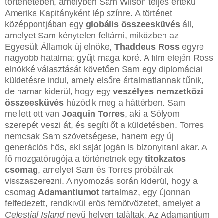
történetében, amelyben Sam Wilson teljes értékű
Amerika Kapitányként lép színre. A történet
középpontjában egy
globális összeesküvés
áll,
amelyet Sam kénytelen feltárni, miközben az
Egyesült Államok új elnöke,
Thaddeus Ross
egyre
nagyobb hatalmat gyűjt maga köré. A film elején Ross
elnökké választását követően Sam egy diplomáciai
küldetésre indul, amely elsőre ártalmatlannak tűnik,
de hamar kiderül, hogy egy
veszélyes nemzetközi
összeesküvés
húzódik meg a háttérben. Sam
mellett ott van
Joaquin Torres
, aki a Sólyom
szerepét veszi át, és segíti őt a küldetésben. Torres
nemcsak Sam szövetségese, hanem egy új
generációs hős, aki saját jogán is bizonyítani akar. A
fő mozgatórugója a történetnek egy
titokzatos
csomag
, amelyet Sam és Torres próbálnak
visszaszerezni. A nyomozás során kiderül, hogy a
csomag
Adamantiumot
tartalmaz, egy újonnan
felfedezett, rendkívül erős fémötvözetet, amelyet a
Celestial Island
nevű helyen találtak. Az Adamantium