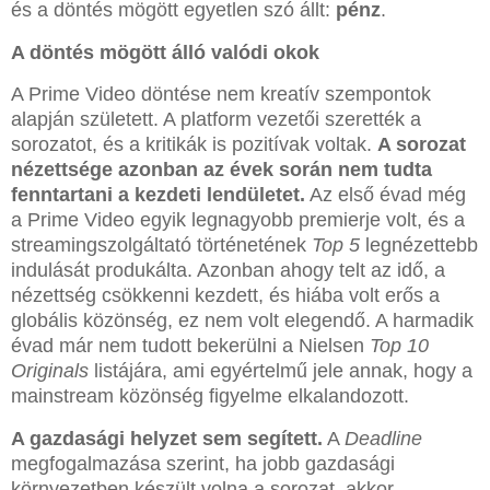
és a döntés mögött egyetlen szó állt:
pénz
.
A döntés mögött álló valódi okok
A Prime Video döntése nem kreatív szempontok
alapján született. A platform vezetői szerették a
sorozatot, és a kritikák is pozitívak voltak.
A sorozat
nézettsége azonban az évek során nem tudta
fenntartani a kezdeti lendületet.
Az első évad még
a Prime Video egyik legnagyobb premierje volt, és a
streamingszolgáltató történetének
Top 5
legnézettebb
indulását produkálta. Azonban ahogy telt az idő, a
nézettség csökkenni kezdett, és hiába volt erős a
globális közönség, ez nem volt elegendő. A harmadik
évad már nem tudott bekerülni a Nielsen
Top 10
Originals
listájára, ami egyértelmű jele annak, hogy a
mainstream közönség figyelme elkalandozott.
A gazdasági helyzet sem segített.
A
Deadline
megfogalmazása szerint, ha jobb gazdasági
környezetben készült volna a sorozat, akkor