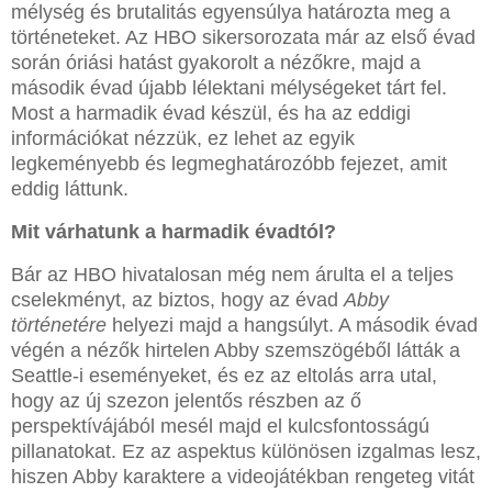
mélység és brutalitás egyensúlya határozta meg a
történeteket. Az HBO sikersorozata már az első évad
során óriási hatást gyakorolt a nézőkre, majd a
második évad újabb lélektani mélységeket tárt fel.
Most a harmadik évad készül, és ha az eddigi
információkat nézzük, ez lehet az egyik
legkeményebb és legmeghatározóbb fejezet, amit
eddig láttunk.
Mit várhatunk a harmadik évadtól?
Bár az HBO hivatalosan még nem árulta el a teljes
cselekményt, az biztos, hogy az évad
Abby
történetére
helyezi majd a hangsúlyt. A második évad
végén a nézők hirtelen Abby szemszögéből látták a
Seattle-i eseményeket, és ez az eltolás arra utal,
hogy az új szezon jelentős részben az ő
perspektívájából mesél majd el kulcsfontosságú
pillanatokat. Ez az aspektus különösen izgalmas lesz,
hiszen Abby karaktere a videojátékban rengeteg vitát