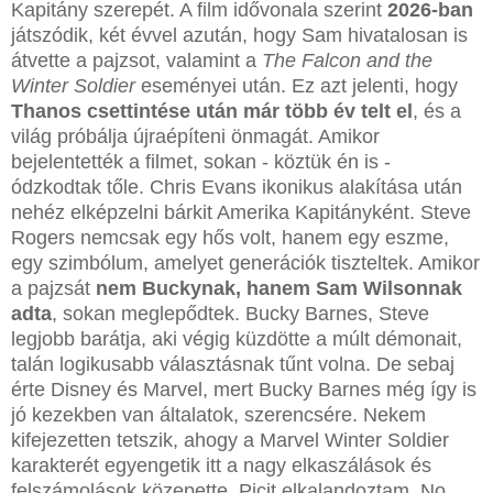
Kapitány szerepét. A film idővonala szerint
2026-ban
játszódik, két évvel azután, hogy Sam hivatalosan is
átvette a pajzsot, valamint a
The Falcon and the
Winter Soldier
eseményei után. Ez azt jelenti, hogy
Thanos csettintése után már több év telt el
, és a
világ próbálja újraépíteni önmagát. Amikor
bejelentették a filmet, sokan - köztük én is -
ódzkodtak tőle. Chris Evans ikonikus alakítása után
nehéz elképzelni bárkit Amerika Kapitányként. Steve
Rogers nemcsak egy hős volt, hanem egy eszme,
egy szimbólum, amelyet generációk tiszteltek. Amikor
a pajzsát
nem Buckynak, hanem Sam Wilsonnak
adta
, sokan meglepődtek. Bucky Barnes, Steve
legjobb barátja, aki végig küzdötte a múlt démonait,
talán logikusabb választásnak tűnt volna. De sebaj
érte Disney és Marvel, mert Bucky Barnes még így is
jó kezekben van általatok, szerencsére. Nekem
kifejezetten tetszik, ahogy a Marvel Winter Soldier
karakterét egyengetik itt a nagy elkaszálások és
felszámolások közepette. Picit elkalandoztam. No,