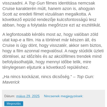
visszaadni. A
Top Gun
filmes identitása nemcsak
Cruise karakterén múlt, hanem azon is, ahogyan
Scott az eredeti filmet vizuálisan megalkotta. A
következő epizód rendezője kulcsfontosságú lesz
abban, hogy a folytatás megőrizze ezt az esztétikát.
A legfontosabb kérdés most az, hogy valóban zöld
utat kap-e a film. Ha a történet már készen áll, és
Cruise is úgy dönt, hogy visszatér, akkor sem biztos,
hogy a film azonnal megvalósul. A nagy stúdiók üzleti
döntései, az időzítés és az akciófilmes trendek mind
befolyásolhatják, hogy mennyi időbe telik, mire
ténylegesen eljutunk a következő repüléshez.
„Ha nincs kockázat, nincs dicsőség.” –
Top Gun:
Maverick
Dátum:
május 29, 2025
Nincsenek megjegyzések:
Megosztás