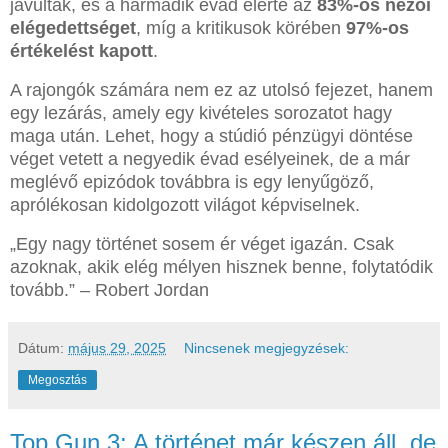
javultak, és a harmadik évad elérte az
83%-os nézői
elégedettséget
, míg a kritikusok körében
97%-os
értékelést kapott
.
A rajongók számára nem ez az utolsó fejezet, hanem
egy lezárás, amely egy kivételes sorozatot hagy
maga után. Lehet, hogy a stúdió pénzügyi döntése
véget vetett a negyedik évad esélyeinek, de a már
meglévő epizódok továbbra is egy lenyűgöző,
aprólékosan kidolgozott világot képviselnek.
„Egy nagy történet sosem ér véget igazán. Csak
azoknak, akik elég mélyen hisznek benne, folytatódik
tovább.” – Robert Jordan
Dátum:
május 29, 2025
Nincsenek megjegyzések:
Megosztás
Top Gun 3: A történet már készen áll, de