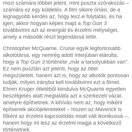
mozi számára többet jelent, mint puszta szórakozás –
számára ez egy küldetés. A film sikere óriási, de a
legnagyobb kérdés az, hogy lesz-e folytatás, és ha
igen, akkor hogyan képes majd a
Top Gun 3
továbbvinni azt az energiát és érzelmi mélységet,
amely a második részt legendássá tette.
Christopher McQuarrie, Cruise egyik legfontosabb
alkotótársa, egy nemrég adott interjúban elárulta,
hogy a
Top Gun 3
története „már a tarsolyukban van”.
Ez nem pusztán azt jelenti, hogy az ötlet
megszületett, hanem azt is, hogy az alkotók pontosan
tudják, milyen irányba kell továbbvinni ezt a filmet.
Ehren Kruger ötletéből kiindulva McQuarrie egyetlen
beszélgetés alatt megtalálta azt a szerkezeti vázat,
amelyre építhetnek. A kihívás nem az, hogy miként
építsenek akciójeleneteket – hiszen az
Maverick
is
főként az érzelmi kapcsolódás miatt vált ikonikussá –,
hanem hogy mi lesz az érzelmi magja a következő
történetnek.