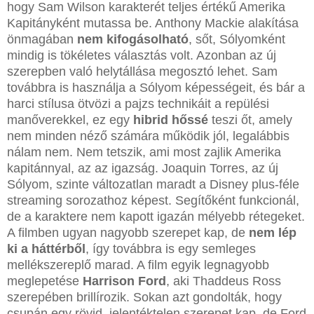
hogy Sam Wilson karakterét teljes értékű Amerika
Kapitányként mutassa be. Anthony Mackie alakítása
önmagában
nem kifogásolható
, sőt, Sólyomként
mindig is tökéletes választás volt. Azonban az új
szerepben való helytállása megosztó lehet. Sam
továbbra is használja a Sólyom képességeit, és bár a
harci stílusa ötvözi a pajzs technikáit a repülési
manőverekkel, ez egy
hibrid hőssé
teszi őt, amely
nem minden néző számára működik jól, legalábbis
nálam nem. Nem tetszik, ami most zajlik Amerika
kapitánnyal, az az igazság. Joaquin Torres, az új
Sólyom, szinte változatlan maradt a Disney plus-féle
streaming sorozathoz képest. Segítőként funkcionál,
de a karaktere nem kapott igazán mélyebb rétegeket.
A filmben ugyan nagyobb szerepet kap, de
nem lép
ki a háttérből
, így továbbra is egy semleges
mellékszereplő marad. A film egyik legnagyobb
meglepetése
Harrison Ford
, aki Thaddeus Ross
szerepében brillírozik. Sokan azt gondolták, hogy
csupán egy rövid, jelentéktelen szerepet kap, de Ford