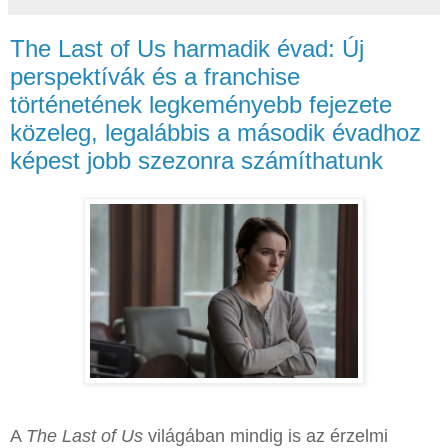
The Last of Us harmadik évad: Új
perspektívák és a franchise
történetének legkeményebb fejezete
közeleg, legalábbis a második évadhoz
képest jobb szezonra számíthatunk
A
The Last of Us
világában mindig is az érzelmi