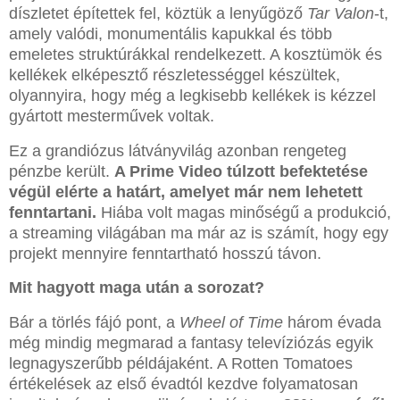
díszletet építettek fel, köztük a lenyűgöző
Tar Valon
-t,
amely valódi, monumentális kapukkal és több
emeletes struktúrákkal rendelkezett. A kosztümök és
kellékek elképesztő részletességgel készültek,
olyannyira, hogy még a legkisebb kellékek is kézzel
gyártott mesterművek voltak.
Ez a grandiózus látványvilág azonban rengeteg
pénzbe került.
A Prime Video túlzott befektetése
végül elérte a határt, amelyet már nem lehetett
fenntartani.
Hiába volt magas minőségű a produkció,
a streaming világában ma már az is számít, hogy egy
projekt mennyire fenntartható hosszú távon.
Mit hagyott maga után a sorozat?
Bár a törlés fájó pont, a
Wheel of Time
három évada
még mindig megmarad a fantasy televíziózás egyik
legnagyszerűbb példájaként. A Rotten Tomatoes
értékelések az első évadtól kezdve folyamatosan