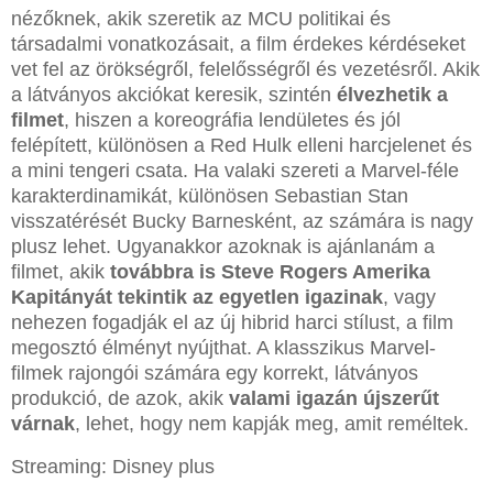
nézőknek, akik szeretik az MCU politikai és
társadalmi vonatkozásait, a film érdekes kérdéseket
vet fel az örökségről, felelősségről és vezetésről. Akik
a látványos akciókat keresik, szintén
élvezhetik a
filmet
, hiszen a koreográfia lendületes és jól
felépített, különösen a Red Hulk elleni harcjelenet és
a mini tengeri csata. Ha valaki szereti a Marvel-féle
karakterdinamikát, különösen Sebastian Stan
visszatérését Bucky Barnesként, az számára is nagy
plusz lehet. Ugyanakkor azoknak is ajánlanám a
filmet, akik
továbbra is Steve Rogers Amerika
Kapitányát tekintik az egyetlen igazinak
, vagy
nehezen fogadják el az új hibrid harci stílust, a film
megosztó élményt nyújthat. A klasszikus Marvel-
filmek rajongói számára egy korrekt, látványos
produkció, de azok, akik
valami igazán újszerűt
várnak
, lehet, hogy nem kapják meg, amit reméltek.
Streaming: Disney plus