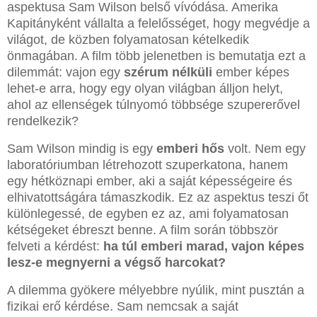
aspektusa Sam Wilson belső vívódása. Amerika
Kapitányként vállalta a felelősséget, hogy megvédje a
világot, de közben folyamatosan kételkedik
önmagában. A film több jelenetben is bemutatja ezt a
dilemmát: vajon egy
szérum nélküli
ember képes
lehet-e arra, hogy egy olyan világban álljon helyt,
ahol az ellenségek túlnyomó többsége szupererővel
rendelkezik?
Sam Wilson mindig is egy
emberi hős
volt. Nem egy
laboratóriumban létrehozott szuperkatona, hanem
egy hétköznapi ember, aki a saját képességeire és
elhivatottságára támaszkodik. Ez az aspektus teszi őt
különlegessé, de egyben ez az, ami folyamatosan
kétségeket ébreszt benne. A film során többször
felveti a kérdést:
ha túl emberi marad, vajon képes
lesz-e megnyerni a végső harcokat?
A dilemma gyökere mélyebbre nyúlik, mint pusztán a
fizikai erő kérdése. Sam nemcsak a saját