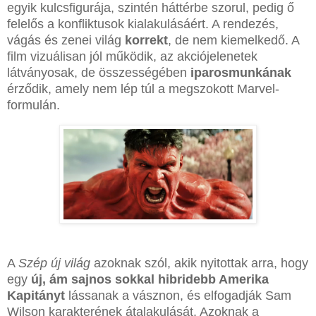
egyik kulcsfigurája, szintén háttérbe szorul, pedig ő
felelős a konfliktusok kialakulásáért. A rendezés,
vágás és zenei világ
korrekt
, de nem kiemelkedő. A
film vizuálisan jól működik, az akciójelenetek
látványosak, de összességében
iparosmunkának
érződik, amely nem lép túl a megszokott Marvel-
formulán.
A
Szép új világ
azoknak szól, akik nyitottak arra, hogy
egy
új, ám sajnos sokkal hibridebb Amerika
Kapitányt
lássanak a vásznon, és elfogadják Sam
Wilson karakterének átalakulását. Azoknak a