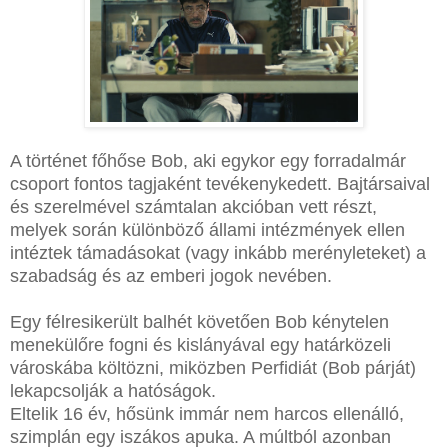
A történet főhőse Bob, aki egykor egy forradalmár
csoport fontos tagjaként tevékenykedett. Bajtársaival
és szerelmével számtalan akcióban vett részt,
melyek során különböző állami intézmények ellen
intéztek támadásokat (vagy inkább merényleteket) a
szabadság és az emberi jogok nevében.
Egy félresikerült balhét követően Bob kénytelen
menekülőre fogni és kislányával egy határközeli
városkába költözni, miközben Perfidiát (Bob párját)
lekapcsolják a hatóságok.
Eltelik 16 év, hősünk immár nem harcos ellenálló,
szimplán egy iszákos apuka. A múltból azonban