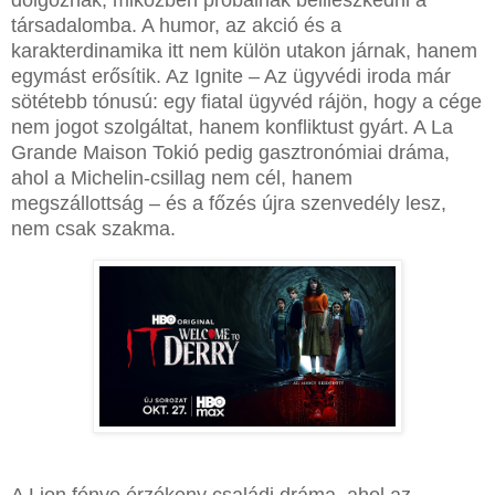
dolgoznak, miközben próbálnak beilleszkedni a
társadalomba. A humor, az akció és a
karakterdinamika itt nem külön utakon járnak, hanem
egymást erősítik. Az Ignite – Az ügyvédi iroda már
sötétebb tónusú: egy fiatal ügyvéd rájön, hogy a cége
nem jogot szolgáltat, hanem konfliktust gyárt. A La
Grande Maison Tokió pedig gasztronómiai dráma,
ahol a Michelin-csillag nem cél, hanem
megszállottság – és a főzés újra szenvedély lesz,
nem csak szakma.
A Lion fénye érzékeny családi dráma, ahol az