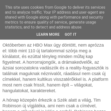
This site uses cookies from Google to deliver its services
and to analyze traffic. Your IP address and user-agent are
shared with Google along with performance and security
metrics to ensure quality of service, generate usage
statistics, and to detect and address abuse.
2025. szeptember 29., hétfő
HBO Max - 2025. októberi ajánló
LEARN MORE
GOT IT
Októberben az HBO Max úgy döntött, nem aprózza
el: több mint 110 új tartalommal szórja meg a
kínálatot, és ezúttal tényleg minden műfaj kap
figyelmet. A horrorrajongók, a drámakedvelők, az
ázsiai sorozatokra vadászók és a reality-fogyasztók is
találnak maguknak néznivalót, ráadásul nem csak új
címekkel, hanem kultikus visszatérőkkel is. A platform
most nem csak frissít, hanem épít – világokat,
hangulatokat, karaktereket.
A hónap közepén érkezik a Szék alatt a világ, Tim
Robinson új vígjátéka, ami nem csak a címével,