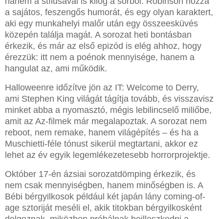
hanem a stílusával is kilóg a sorból. Robinson hozza
a sajátos, feszengős humorát, és egy olyan karaktert,
aki egy munkahelyi malőr után egy összeesküvés
közepén találja magát. A sorozat heti bontásban
érkezik, és már az első epizód is elég ahhoz, hogy
érezzük: itt nem a poénok mennyisége, hanem a
hangulat az, ami működik.
Halloweenre időzítve jön az IT: Welcome to Derry,
ami Stephen King világát tágítja tovább, és visszavisz
minket abba a nyomasztó, mégis lebilincselő miliőbe,
amit az Az-filmek már megalapoztak. A sorozat nem
reboot, nem remake, hanem világépítés – és ha a
Muschietti-féle tónust sikerül megtartani, akkor ez
lehet az év egyik legemlékezetesebb horrorprojektje.
Október 17-én ázsiai sorozatdömping érkezik, és
nem csak mennyiségben, hanem minőségben is. A
Bébi bérgyilkosok például két japán lány coming-of-
age sztoriját meséli el, akik titokban bérgyilkosként