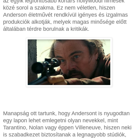
az egyik legfontosabb kortárs hollywoodi filmesek
közé sorol a szakma. Ez nem véletlen, hiszen
Anderson életművét rendkívül igényes és izgalmas
produkciók alkotják, melyek magas minősége előtt
általában térdre borulnak a kritikák.
Manapság ott tartunk, hogy Andersont is nyugodtan
egy lapon lehet emlegetni olyan nevekkel, mint
Tarantino, Nolan vagy éppen Villeneuve, hiszen neki
is szabadkezet biztosítanak a legnagyobb stúdiók,