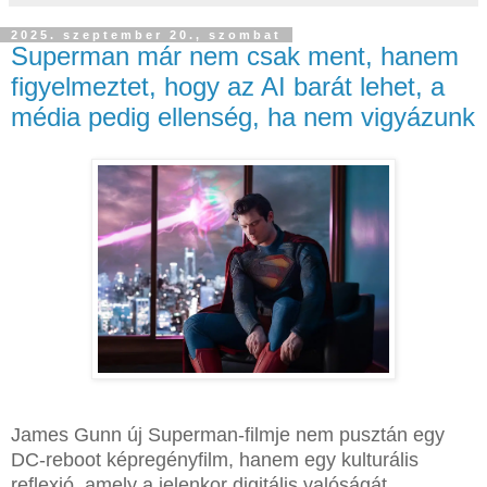
2025. szeptember 20., szombat
Superman már nem csak ment, hanem
figyelmeztet, hogy az AI barát lehet, a
média pedig ellenség, ha nem vigyázunk
James Gunn új Superman-filmje nem pusztán egy
DC-reboot képregényfilm, hanem egy kulturális
reflexió, amely a jelenkor digitális valóságát