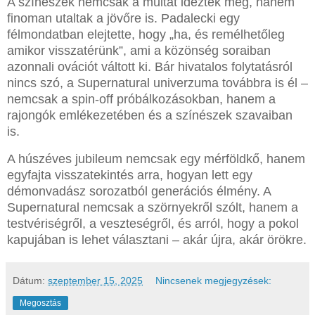
A színészek nemcsak a múltat idézték meg, hanem
finoman utaltak a jövőre is. Padalecki egy
félmondatban elejtette, hogy „ha, és remélhetőleg
amikor visszatérünk”, ami a közönség soraiban
azonnali ovációt váltott ki. Bár hivatalos folytatásról
nincs szó, a Supernatural univerzuma továbbra is él –
nemcsak a spin-off próbálkozásokban, hanem a
rajongók emlékezetében és a színészek szavaiban
is.
A húszéves jubileum nemcsak egy mérföldkő, hanem
egyfajta visszatekintés arra, hogyan lett egy
démonvadász sorozatból generációs élmény. A
Supernatural nemcsak a szörnyekről szólt, hanem a
testvériségről, a veszteségről, és arról, hogy a pokol
kapujában is lehet választani – akár újra, akár örökre.
Dátum:
szeptember 15, 2025
Nincsenek megjegyzések:
Megosztás