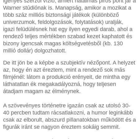
igényes szerzői vízió, amiért hatalmas piros pont jár a
Warner stúdiónak is. Manapság, amikor a mozikat a
több száz milliós biztonsági játékok (különböző
univerzumok, feldolgozások, folytatások) uralják,
igazi felüdülésnek hat egy ilyen egyedi darab, ahol a
rendező teljes mértékben szabad kezet kaphatott és
bizony igencsak magas költségvetésből (kb. 130
millió dollár) dolgozhatott.
De itt jön be a képbe a szubjektív nézőpont. A helyzet
az, hogy én azt éreztem, mint a rendező sok más
filmjénél: látom a produkció erényeit, de mintha egy
láthatatlan ék megakadályozná, hogy teljesen
átadjam magam az élménynek.
A szövevényes történetre igazán csak az utolsó 30-
40 percben tudtam rácsatlakozni, a humor leginkább
csak az elborult, abszurd pillanatokban működött és a
figurák iránt se nagyon éreztem sokáig semmit.