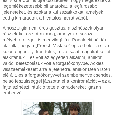
és Misha Collins újra összeültek, hogy megidézzék a
legemlékezetesebb pillanatokat, a legfurcsább
jeleneteket, és azokat a kulisszatitkokat, amelyek
eddig kimaradtak a hivatalos narratívából.
A nosztalgia nem üres gesztus: a színészek olyan
részleteket osztottak meg, amelyek a sorozat
mélyebb rétegeit is megvilágítják. Padalecki például
elárulta, hogy a „French Mistake” epizód előtt a stáb
külön engedélyt kért tőlük, mivel saját magukat kellett
alakítaniuk – ez volt az egyetlen alkalom, amikor
valódi beleszólásuk volt a forgatókönyvbe. Ackles
visszaemlékezett arra a jelenetre, amikor Dean Isten
elé állt, és a forgatókönyvvel szembemenve csendes,
belső feszültséggel játszotta el a konfrontációt – ez a
fajta színészi intuíció tette a karaktereket igazán
emberivé.