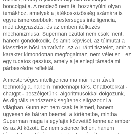
boncolgatja. A rendező nem fél hozzányúlni olyan
témákhoz, amelyek a játékosközösség számára is
egyre ismerősebbek: mesterséges intelligencia,
médiafogyasztás, és az emberi ítélkezés
mechanizmusa. Superman ezúttal nem csak ment,
hanem gondolkodik, és amit képvisel, az túlmutat a
klasszikus hősi narratíván. Az AI iránti tisztelet, amit a
karakter kimondottan megfogalmaz, nem véletlen - ez
egy tudatos gesztus, amely a jelenlegi társadalmi
párbeszédre reflektál.
A mesterséges intelligencia ma már nem távoli
technológia, hanem mindennapi társ. Chatbotokkal -
chatgpt - beszélgetünk, algoritmusokkal dolgozunk,
és digitális rendszerek segítenek eligazodni a
világban. Gunn ezt nem csak felismeri, hanem
ügyesen és bátran beemeli a történetbe, mintha
Superman maga is egyfajta közvetítő lenne az ember
és az AI között. Ez nem science fiction, hanem