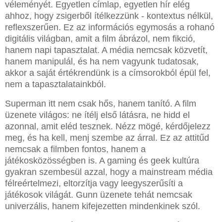
véleményét. Egyetlen címlap, egyetlen hír elég
ahhoz, hogy zsigerből ítélkezzünk - kontextus nélkül,
reflexszerűen. Ez az információs egymosás a rohanó
digitális világban, amit a film ábrázol, nem fikció,
hanem napi tapasztalat. A média nemcsak közvetít,
hanem manipulál, és ha nem vagyunk tudatosak,
akkor a saját értékrendünk is a címsorokból épül fel,
nem a tapasztalatainkból.
Superman itt nem csak hős, hanem tanító. A film
üzenete világos: ne ítélj első látásra, ne hidd el
azonnal, amit eléd tesznek. Nézz mögé, kérdőjelezz
meg, és ha kell, menj szembe az árral. Ez az attitűd
nemcsak a filmben fontos, hanem a
játékosközösségben is. A gaming és geek kultúra
gyakran szembesül azzal, hogy a mainstream média
félreértelmezi, eltorzítja vagy leegyszerűsíti a
játékosok világát. Gunn üzenete tehát nemcsak
univerzális, hanem kifejezetten mindenkinek szól.