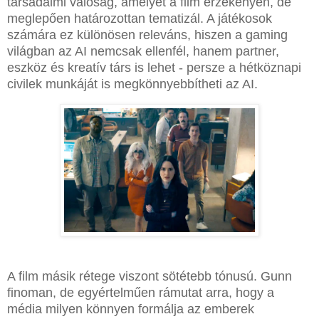
társadalmi valóság, amelyet a film érzékenyen, de
meglepően határozottan tematizál. A játékosok
számára ez különösen releváns, hiszen a gaming
világban az AI nemcsak ellenfél, hanem partner,
eszköz és kreatív társ is lehet - persze a hétköznapi
civilek munkáját is megkönnyebbítheti az AI.
A film másik rétege viszont sötétebb tónusú. Gunn
finoman, de egyértelműen rámutat arra, hogy a
média milyen könnyen formálja az emberek