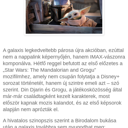
A galaxis legkedveltebb párosa újra akcióban, ezúttal
nem a nappalink képernyőjén, hanem IMAX-vászonra
komponálva. Hétfő reggel befutott az első előzetes a
„Star Wars: The Mandalorian and Grogu”
mozifilmhez, amely nem csupán folytatja a Disney+
sorozat történetét, hanem új szintre emeli azt – szó
szerint. Din Djarin és Grogu, a játékosközösség által
már-már családtagként kezelt karakterek, most
először kapnak mozis kalandot, és az első képsorok
alapján nem aprózták el.
A hivatalos szinopszis szerint a Birodalom bukása
után a galaxis továbbra sem nyugodhat meg: