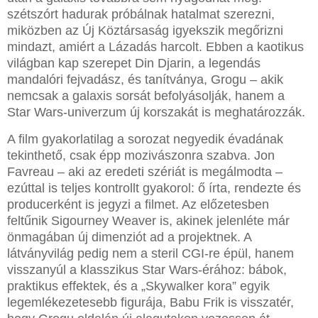
szétszórt hadurak próbálnak hatalmat szerezni,
miközben az Új Köztársaság igyekszik megőrizni
mindazt, amiért a Lázadás harcolt. Ebben a kaotikus
világban kap szerepet Din Djarin, a legendás
mandalóri fejvadász, és tanítványa, Grogu – akik
nemcsak a galaxis sorsát befolyásolják, hanem a
Star Wars-univerzum új korszakát is meghatározzák.
A film gyakorlatilag a sorozat negyedik évadának
tekinthető, csak épp mozivászonra szabva. Jon
Favreau – aki az eredeti szériát is megálmodta –
ezúttal is teljes kontrollt gyakorol: ő írta, rendezte és
producerként is jegyzi a filmet. Az előzetesben
feltűnik Sigourney Weaver is, akinek jelenléte már
önmagában új dimenziót ad a projektnek. A
látványvilág pedig nem a steril CGI-re épül, hanem
visszanyúl a klasszikus Star Wars-érához: bábok,
praktikus effektek, és a „Skywalker kora” egyik
legemlékezetesebb figurája, Babu Frik is visszatér,