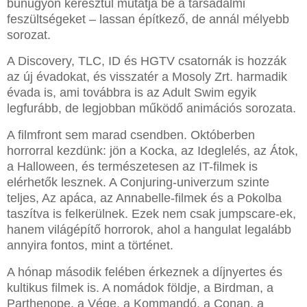
bűnügyön keresztül mutatja be a társadalmi
feszültségeket – lassan építkező, de annál mélyebb
sorozat.
A Discovery, TLC, ID és HGTV csatornák is hozzák
az új évadokat, és visszatér a Mosoly Zrt. harmadik
évada is, ami továbbra is az Adult Swim egyik
legfurább, de legjobban működő animációs sorozata.
A filmfront sem marad csendben. Októberben
horrorral kezdünk: jön a Kocka, az Ideglelés, az Átok,
a Halloween, és természetesen az IT-filmek is
elérhetők lesznek. A Conjuring-univerzum szinte
teljes, Az apáca, az Annabelle-filmek és a Pokolba
taszítva is felkerülnek. Ezek nem csak jumpscare-ek,
hanem világépítő horrorok, ahol a hangulat legalább
annyira fontos, mint a történet.
A hónap második felében érkeznek a díjnyertes és
kultikus filmek is. A nomádok földje, a Birdman, a
Parthenope, a Vége, a Kommandó, a Conan, a