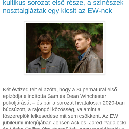
kultikus sorozat első része, a színészek
nosztalgiáztak egy kicsit az EW-nek
Két évtized telt el azóta, hogy a Supernatural első
epizódja elindította Sam és Dean Winchester
pokoljárását – és bár a sorozat hivatalosan 2020-ban
búcsúzott, a rajongói közösség, valamint a
főszereplők lelkesedése mit sem csökkent. Az EW
jubileumi interjújában Jensen Ackles, Jared Padalecki