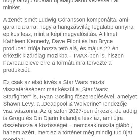
hogy Grogu oldalán új alagutakon vezessen át
minket.
A zenét ismét Ludwig Göransson komponálta, ami
garancia arra, hogy a hangzásvilág legalább annyira
epikus lesz, mint a képi megvalósítás. A filmet
Kathleen Kennedy, Dave Filoni és Ian Bryce
produceri triója hozza tető alá, és május 22-én
érkezik kizárólag mozikba – IMAX-ben is, hiszen
Favreau eleve erre a formátumra tervezte a
produkciót.
Ez csak az első lövés a Star Wars mozis
visszatérésében: már készül a „Star Wars:
Starfighter” is, Ryan Gosling főszereplésével, amelyet
Shawn Levy, a „Deadpool & Wolverine” rendezője
visz vászonra. Az új sztori 2027-ben érkezik, de addig
is Grogu és Din Djarin kalandja lesz az, ami újra
összehozza a közösséget – nemcsak nosztalgiából,
hanem azért, mert ez a történet még mindig tud újat
mondani.