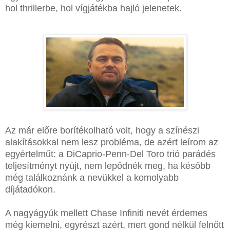
hol thrillerbe, hol vígjátékba hajló jelenetek.
Az már előre borítékolható volt, hogy a színészi
alakításokkal nem lesz probléma, de azért leírom az
egyértelműt: a DiCaprio-Penn-Del Toro trió parádés
teljesítményt nyújt, nem lepődnék meg, ha később
még találkoznánk a nevükkel a komolyabb
díjátadókon.
A nagyágyúk mellett Chase Infiniti nevét érdemes
még kiemelni, egyrészt azért, mert gond nélkül felnőtt