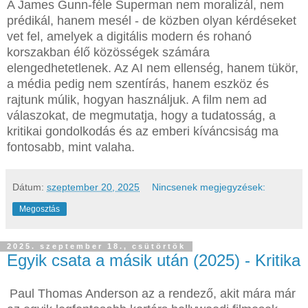
A James Gunn-féle Superman nem moralizál, nem
prédikál, hanem mesél - de közben olyan kérdéseket
vet fel, amelyek a digitális modern és rohanó
korszakban élő közösségek számára
elengedhetetlenek. Az AI nem ellenség, hanem tükör,
a média pedig nem szentírás, hanem eszköz és
rajtunk múlik, hogyan használjuk. A film nem ad
válaszokat, de megmutatja, hogy a tudatosság, a
kritikai gondolkodás és az emberi kíváncsiság ma
fontosabb, mint valaha.
Dátum:
szeptember 20, 2025
Nincsenek megjegyzések:
Megosztás
2025. szeptember 18., csütörtök
Egyik csata a másik után (2025) - Kritika
Paul Thomas Anderson az a rendező, akit mára már