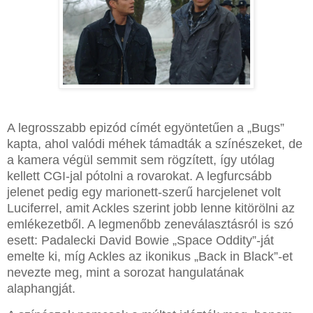
A legrosszabb epizód címét egyöntetűen a „Bugs”
kapta, ahol valódi méhek támadták a színészeket, de
a kamera végül semmit sem rögzített, így utólag
kellett CGI-jal pótolni a rovarokat. A legfurcsább
jelenet pedig egy marionett-szerű harcjelenet volt
Luciferrel, amit Ackles szerint jobb lenne kitörölni az
emlékezetből. A legmenőbb zeneválasztásról is szó
esett: Padalecki David Bowie „Space Oddity”-ját
emelte ki, míg Ackles az ikonikus „Back in Black”-et
nevezte meg, mint a sorozat hangulatának
alaphangját.