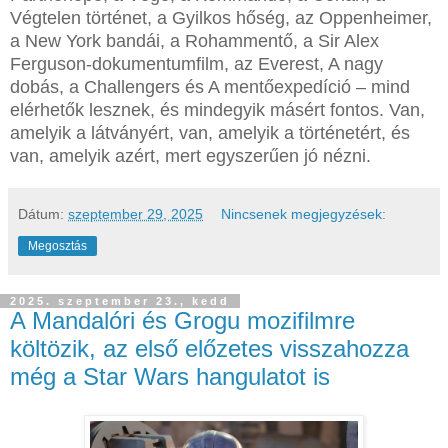
Végtelen történet, a Gyilkos hőség, az Oppenheimer,
a New York bandái, a Rohammentő, a Sir Alex
Ferguson-dokumentumfilm, az Everest, A nagy
dobás, a Challengers és A mentőexpedíció – mind
elérhetők lesznek, és mindegyik másért fontos. Van,
amelyik a látványért, van, amelyik a történetért, és
van, amelyik azért, mert egyszerűen jó nézni.
Dátum:
szeptember 29, 2025
Nincsenek megjegyzések:
Megosztás
2025. szeptember 23., kedd
A Mandalóri és Grogu mozifilmre
költözik, az első előzetes visszahozza
még a Star Wars hangulatot is