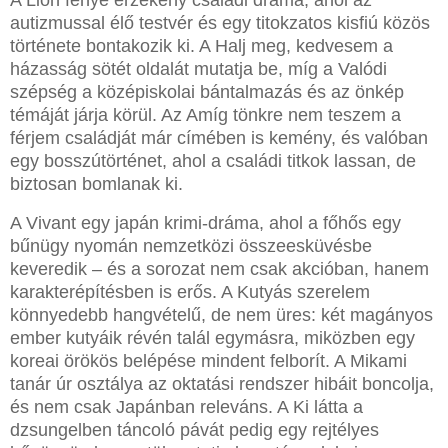
autizmussal élő testvér és egy titokzatos kisfiú közös
története bontakozik ki. A Halj meg, kedvesem a
házasság sötét oldalát mutatja be, míg a Valódi
szépség a középiskolai bántalmazás és az önkép
témáját járja körül. Az Amíg tönkre nem teszem a
férjem családját már címében is kemény, és valóban
egy bosszútörténet, ahol a családi titkok lassan, de
biztosan bomlanak ki.
A Vivant egy japán krimi-dráma, ahol a főhős egy
bűnügy nyomán nemzetközi összeesküvésbe
keveredik – és a sorozat nem csak akcióban, hanem
karakterépítésben is erős. A Kutyás szerelem
könnyedebb hangvételű, de nem üres: két magányos
ember kutyáik révén talál egymásra, miközben egy
koreai örökös belépése mindent felborít. A Mikami
tanár úr osztálya az oktatási rendszer hibáit boncolja,
és nem csak Japánban releváns. A Ki látta a
dzsungelben táncoló pávát pedig egy rejtélyes