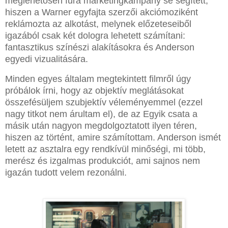
meglehetősen fura marketingkampány se segített,
hiszen a Warner egyfajta szerzői akciómoziként
reklámozta az alkotást, melynek előzeteseiből
igazából csak két dologra lehetett számítani:
fantasztikus színészi alakításokra és Anderson
egyedi vizualitására.
Minden egyes általam megtekintett filmről úgy
próbálok írni, hogy az objektív meglátásokat
összefésüljem szubjektív véleményemmel (ezzel
nagy titkot nem árultam el), de az Egyik csata a
másik után nagyon megdolgoztatott ilyen téren,
hiszen az történt, amire számítottam. Anderson ismét
letett az asztalra egy rendkívül minőségi, mi több,
merész és izgalmas produkciót, ami sajnos nem
igazán tudott velem rezonálni.