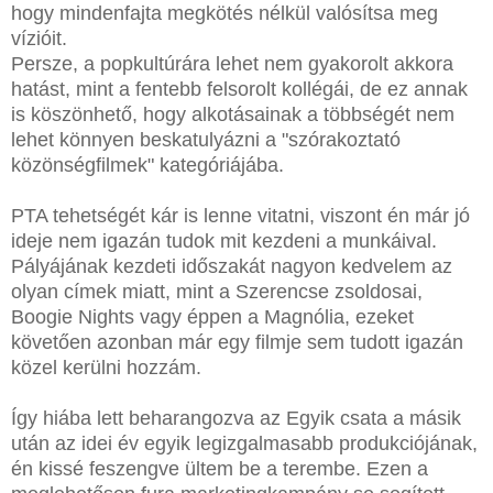
hogy mindenfajta megkötés nélkül valósítsa meg
vízióit.
Persze, a popkultúrára lehet nem gyakorolt akkora
hatást, mint a fentebb felsorolt kollégái, de ez annak
is köszönhető, hogy alkotásainak a többségét nem
lehet könnyen beskatulyázni a "szórakoztató
közönségfilmek" kategóriájába.
PTA tehetségét kár is lenne vitatni, viszont én már jó
ideje nem igazán tudok mit kezdeni a munkáival.
Pályájának kezdeti időszakát nagyon kedvelem az
olyan címek miatt, mint a Szerencse zsoldosai,
Boogie Nights vagy éppen a Magnólia, ezeket
követően azonban már egy filmje sem tudott igazán
közel kerülni hozzám.
Így hiába lett beharangozva az Egyik csata a másik
után az idei év egyik legizgalmasabb produkciójának,
én kissé feszengve ültem be a terembe. Ezen a