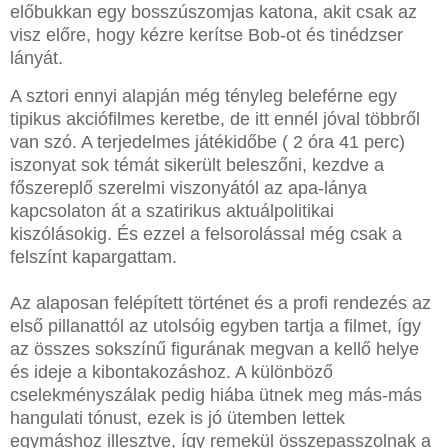
előbukkan egy bosszúszomjas katona, akit csak az
visz előre, hogy kézre kerítse Bob-ot és tinédzser
lányát.
A sztori ennyi alapján még tényleg beleférne egy
tipikus akciófilmes keretbe, de itt ennél jóval többről
van szó. A terjedelmes játékidőbe ( 2 óra 41 perc)
iszonyat sok témát sikerült beleszőni, kezdve a
főszereplő szerelmi viszonyától az apa-lánya
kapcsolaton át a szatirikus aktuálpolitikai
kiszólásokig. És ezzel a felsorolással még csak a
felszínt kapargattam.
Az alaposan felépített történet és a profi rendezés az
első pillanattól az utolsóig egyben tartja a filmet, így
az összes sokszínű figurának megvan a kellő helye
és ideje a kibontakozáshoz. A különböző
cselekményszálak pedig hiába ütnek meg más-más
hangulati tónust, ezek is jó ütemben lettek
egymáshoz illesztve, így remekül összepasszolnak a