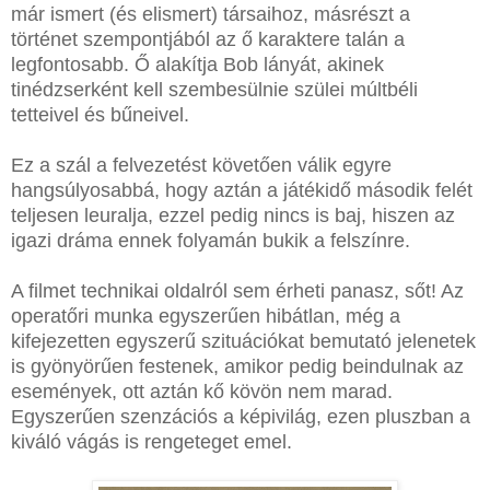
már ismert (és elismert) társaihoz, másrészt a
történet szempontjából az ő karaktere talán a
legfontosabb. Ő alakítja Bob lányát, akinek
tinédzserként kell szembesülnie szülei múltbéli
tetteivel és bűneivel.
Ez a szál a felvezetést követően válik egyre
hangsúlyosabbá, hogy aztán a játékidő második felét
teljesen leuralja, ezzel pedig nincs is baj, hiszen az
igazi dráma ennek folyamán bukik a felszínre.
A filmet technikai oldalról sem érheti panasz, sőt! Az
operatőri munka egyszerűen hibátlan, még a
kifejezetten egyszerű szituációkat bemutató jelenetek
is gyönyörűen festenek, amikor pedig beindulnak az
események, ott aztán kő kövön nem marad.
Egyszerűen szenzációs a képivilág, ezen pluszban a
kiváló vágás is rengeteget emel.