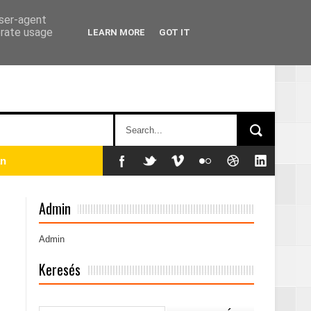
user-agent
erate usage
LEARN MORE
GOT IT
án
Admin
Admin
Keresés