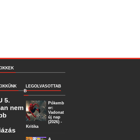
CIKKEK
CIKKÜNK
LEGOLVASOTTAB
B
 5.
Pókemb
ban nem
er:
Vadonat
öbb
új nap
(2026) -
Kritika
iázás
A