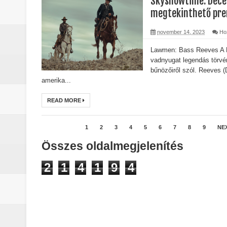
Skyshowtime: Dece
A The Mandalorian and Grogu trail
megtekinthető pre
A rejtélyek könyve: egy valós, rej
november 14, 2023
Ho
Lawmen: Bass Reeves A 
sorozat
vadnyugat legendás törvé
bűnözőiről szól. Reeves (
Nem veled van a baj: a Stranger 
amerika...
Boromir halála a Gyűrűk Ura-sag
READ MORE
Pókember: Vadonatúj nap (2026) -
1
2
3
4
5
6
7
8
9
NE
Összes oldalmegjelenítés
2
1
4
1
9
4