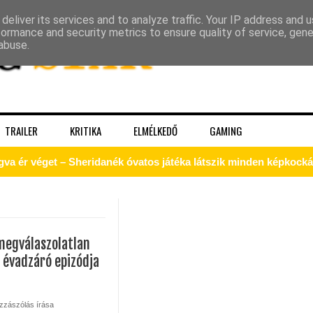
deliver its services and to analyze traffic. Your IP address and 
formance and security metrics to ensure quality of service, gen
abuse.
TRAILER
KRITIKA
ELMÉLKEDŐ
GAMING
gva ér véget – Sheridanék óvatos játéka látszik minden képkock
 – a Kirk, akit a Prime‑idősík soha nem ad vissza
megválaszolatlan
. évadzáró epizódja
k a The Pitt 3. évadából!
zzászólás írása