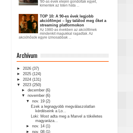
'80-as évek elején gondoltak egyet,
kimentek az Isten háta ...
TOP 10: A 90-es évek legjobb
akciófilmjei – Így találod meg őket a
streaming platformokon
Az 1980-as években az akciófilmek
mindenkit magukkal ragadtak. Az
akcióhősök egyre izmosabbak ...
Archívum
►
2026
(37)
►
2025
(124)
►
2024
(131)
▼
2023
(250)
►
december
(6)
▼
november
(6)
▼
nov. 19
(2)
Ezek a legnagyobb megválaszolatlan
kérdéseink a Lo...
Loki: Most adta meg a Marvel a tökéletes
magyaráza...
►
nov. 14
(1)
►
nov. 08
(1)