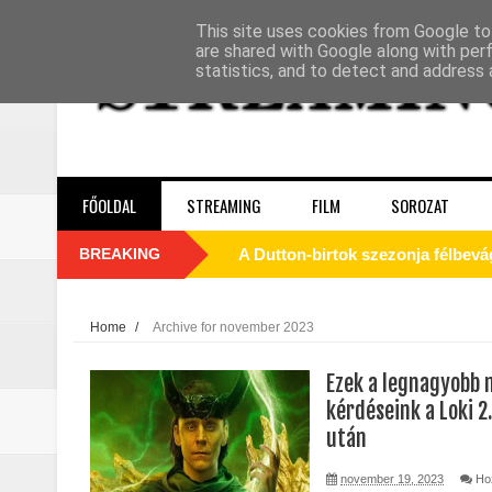
This site uses cookies from Google to 
are shared with Google along with per
statistics, and to detect and address 
FŐOLDAL
STREAMING
FILM
SOROZAT
BREAKING
A Dutton‑birtok szezonja félbevá
La’an szíve Torontóban tört össze
Home
/
Archive for november 2023
Motor City (2025) - Kritika
Ezek a legnagyobb 
Odüsszeia (2026) - Kritika
kérdéseink a Loki 2
után
Egy kulcsszereplő biztosan távozi
november 19, 2023
Ho