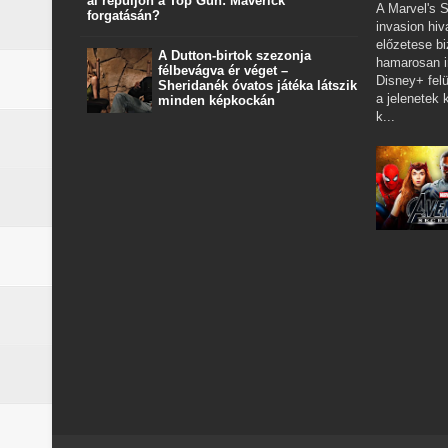
al repüljön a Top Gun: Maverick
A Marvel's S
forgatásán?
invasion hiv
előzetese bi
A Dutton‑birtok szezonja
hamarosan i
félbevágva ér véget –
Disney+ felü
Sheridanék óvatos játéka látszik
a jelenetek k
minden képkockán
k...