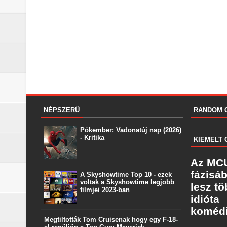
NÉPSZERŰ
RANDOM 
Pókember: Vadonatúj nap (2026)
- Kritika
KIEMELT 
Az MCU
fázisá
A Skyshowtime Top 10 - ezek
voltak a Skyshowtime legjobb
lesz t
filmjei 2023-ban
idióta
koméd
Megtiltották Tom Cruisenak hogy egy F-18-