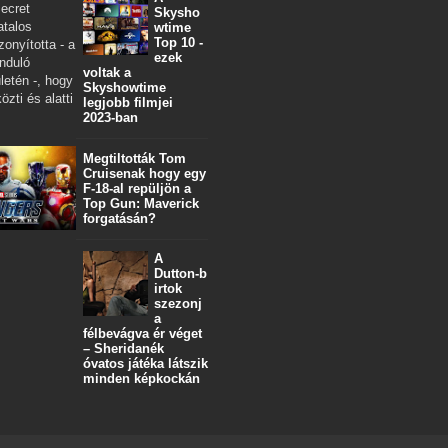
ecret
Skysho
atalos
wtime
Top 10 -
zonyította - a
ezek
nduló
voltak a
letén -, hogy
Skyshowtime
özti és alatti
legjobb filmjei
2023-ban
Megtiltották Tom
Cruisenak hogy egy
F-18-al repüljön a
Top Gun: Maverick
forgatásán?
A
Dutton‑b
irtok
szezonj
a
félbevágva ér véget
– Sheridanék
óvatos játéka látszik
minden képkockán