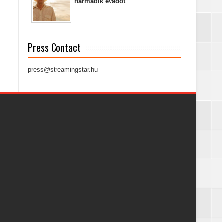
harmadik évadot
Press Contact
press@streamingstar.hu