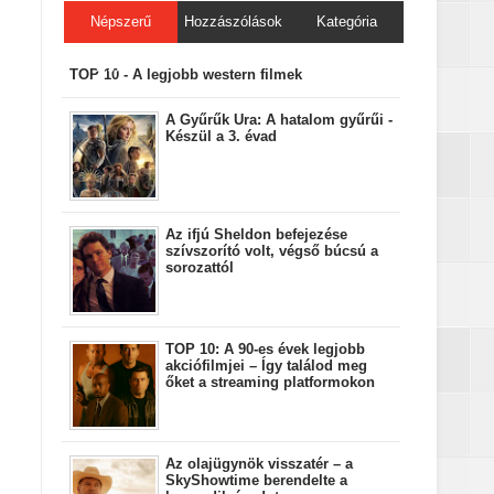
Népszerű
Hozzászólások
Kategória
bejegyzések
TOP 10 - A legjobb western filmek
A Gyűrűk Ura: A hatalom gyűrűi -
Készül a 3. évad
Az ifjú Sheldon befejezése
szívszorító volt, végső búcsú a
sorozattól
TOP 10: A 90-es évek legjobb
akciófilmjei – Így találod meg
őket a streaming platformokon
Az olajügynök visszatér – a
SkyShowtime berendelte a