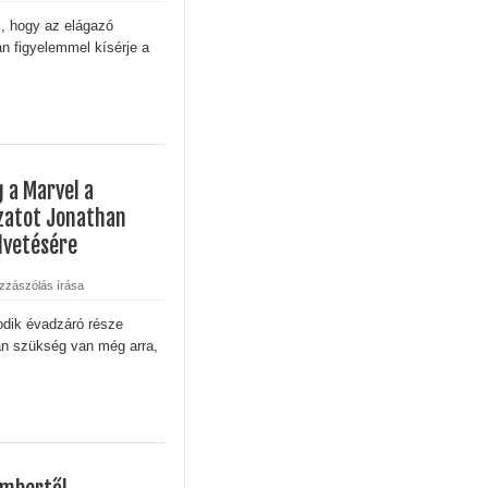
tika
z, hogy az elágazó
n figyelemmel kísérje a
tebb titka kiderült – és most már Pete Calvin is benne van
 - Kritika
 a Marvel a
Sheridan végre megmutatja a gyász valódi arcát a The Madison 
zatot Jonathan
lvetésére
tton sorsát? Meglepő részletek a Yellowstone-univerzumból
zzászólás írása
odik évadzáró része
án szükség van még arra,
A végjáték
 - Harmadik felvonás
avagy mi lenne, ha a Netflix fantasy dráma görög istenekkel foly