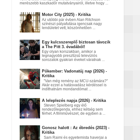
merészebb kaszkadőr mutatványairól, illetve hogy ...
Motor City (2025) - Kritika
nt egy Netflix‑fantasy
Az utóbbi pár évben Alan Ritchson
színészi pályafutása igencsak nagy
lendületet vett, köszönhetően ...
Egy kulcsszereplő biztosan távozik
a égett
a The Pitt 3. évadából!
Egy olyan korszakban, amikor a
legnagyobb presztízsű televíziós
sorozatok gyakran éveket váratnak ...
Pókember: Vadonatúj nap (2026) -
Kritika
"Van még remény az MCU-számára?"
Akár ezzel a hatásvadász kérdéssel is
indíthatnám mondandómat ...
A leleplezés napja (2026) - Kritika
Steven Spielberg egy élő
rendezőlegenda, ehhez kétség sem
férhet. A filmművészet, de egyben a ...
Gonosz halott : Az ébredés (2023) -
Kritika
Sam Raimi és egyetemista haverjai a