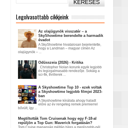
Legolvasottabb cikkjeink
Az olajügynök visszatér – a
SkyShowtime berendelte a harmadik
évadot
A SkyShowtime hivatalosan bejelentette,
hogy a Landman – magyar címén Az
olajügynök – ...
című sorozatban
Odüsszeia (2026) - Kritika
Christopher Nolan korunk egyik legjobb
és legizgalmasabb rendezője. Sokáig a
sci-fik, thrillerek ...
A Skyshowtime Top 10 - ezek voltak
a Skyshowtime legjobb filmjei 2023-
ban
A Skyshowtime kínálata ahogy haladt
előre az év rengeteg remek premierrel
bővült, így ...
tatódna tovább?
Megtiltották Tom Cruisenak hogy egy F-18-al
repüljön a Top Gun: Maverick forgatásán?
Tom Cruise manapság méltán híres a merészebb-nél