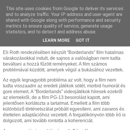
This site uses cookies from Google to deliver its services
and to analyze traffic. Your IP address and user-agent are
shared with Google along with performance and security
metrics to ensure quality of service, generate usage
statistics, and to detect and address abuse.
2024. augusztus 13., kedd
Miért lett bukás a Borderlands film?
LEARN MORE
GOT IT
Eli Roth rendezésében készült “Borderlands” film hatalmas
várakozásokkal indult, de sajnos a valóságban nem tudta
beváltani a hozzá fűzött reményeket. A film számos
problémával küzdött, amelyek végül a bukásához vezettek.
Az egyik legnagyobb probléma az volt, hogy a film nem
tudta visszaadni az eredeti játékok sötét, morbid humorát és
gore elemeit. A “Borderlands” videojátékok híresek ezekről
az elemekről, de a film PG-13 besorolást kapott, ami
jelentősen korlátozta a tartalmat. Emellett a film több
különböző történetszálat próbált egyesíteni, ami zavaros és
élettelen adaptációhoz vezetett. A forgatókönyvön több író is
dolgozott, ami tovább rontotta a koherenciát.