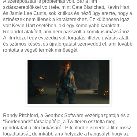
A szereposztás is problémás volt. Bár a film
sztárszereplőkkel volt tele, mint Cate Blanchett, Kevin Hart
és Jamie Lee Curtis, sok kritikus és néző úgy érezte, hogy a
színészek nem illenek a karakterekhez. Ez különösen igaz
volt Kevin Hart esetében, aki egy komolyabb karaktert,
Rolandot alakított, ami nem passzolt a komikus imázsához.
A film közel egy évtizedig volt forgatás, illetve gyártás alatt,
és számos késést és újraforgatást szenvedett el, ami tovább
rontotta a végső termék minőségét.
Randy Pitchford, a Gearbox Software vezérigazgatója és a
“Borderlands” társalapítója, a Twitteren osztotta meg
gondolatait a film bukásáról. Pitchford elismerte a film rossz
fogadtatását, de inkább arra helyezte a hangsúlyt, hogy az