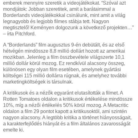
emberek mennyire szeretik a videojátékokat. “Szóval azt
mondjátok: Jobban szeretitek, amit a barátaimmal a
Borderlands videojátékokkal csinálunk, mint amit a világ
legnagyobb és legjobb filmes stábja tett. Nagyon
megtisztelő! Keményen dolgozunk a következő projekten…”
– írta Pitchford.
A “Borderlands” film augusztus 9-én debütált, és az első
hétvégén mindössze 8,8 millió dollárt hozott az amerikai
mozikban. Jelenleg a film összbevétele világszerte 10,1
millió dollár körül mozog. Ez rendkívül alacsony összeg,
különösen egy olyan film esetében, amelynek gyártási
költségei 115 millió dollárra rúgnak, és amelyhez további
marketingköltségek is társulnak.
A kritikusok és a nézők egyaránt elutasították a filmet. A
Rotten Tomatoes oldalon a kritikusok értékelése mindössze
10%, míg a nézői értékelés 50% körül mozog. A Metacritic
oldalon a film 29 pontot kapott a kritikusoktól, ami szintén
nagyon alacsony. A legtöbb kritika a történet hiányosságait,
a karakterfejlődés hiányát és a film általános zavarosságát
emelte ki.