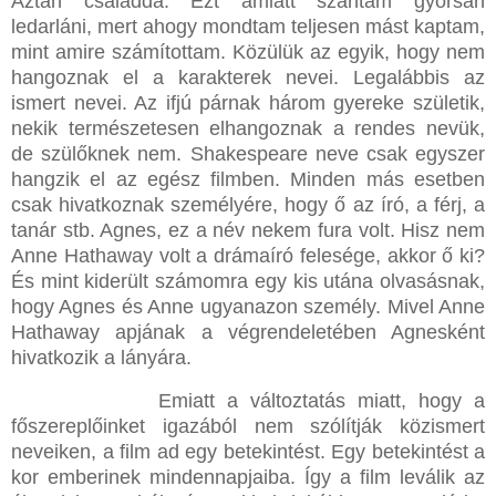
Aztán családdá. Ezt amiatt szántam gyorsan
ledarláni, mert ahogy mondtam teljesen mást kaptam,
mint amire számítottam. Közülük az egyik, hogy nem
hangoznak el a karakterek nevei. Legalábbis az
ismert nevei. Az ifjú párnak három gyereke születik,
nekik természetesen elhangoznak a rendes nevük,
de szülőknek nem. Shakespeare neve csak egyszer
hangzik el az egész filmben. Minden más esetben
csak hivatkoznak személyére, hogy ő az író, a férj, a
tanár stb. Agnes, ez a név nekem fura volt. Hisz nem
Anne Hathaway volt a drámaíró felesége, akkor ő ki?
És mint kiderült számomra egy kis utána olvasásnak,
hogy Agnes és Anne ugyanazon személy. Mivel Anne
Hathaway apjának a végrendeletében Agnesként
hivatkozik a lányára.
Emiatt a változtatás miatt, hogy a
főszereplőinket igazából nem szólítják közismert
neveiken, a film ad egy betekintést. Egy betekintést a
kor emberinek mindennapjaiba. Így a film leválik az