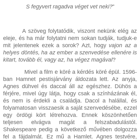
S fegyvert ragadva véget vet neki?
”
A szöveg folytatódik, viszont nekünk elég az
eleje, és ha már folytatni nem sokan tudják, tudjuk-e
mit jelentenek ezek a sorok? Azt, hogy
vajon az a
helyes döntés, ha az ember a szenvedése ellenére is
kitart, tovább él, vagy az, ha végez magával
?
Mivel a film e köré a kérdés köré épül. 1596-
ban Hamnet pestisjárvány áldozata lett. Az anyja,
Agnes dühvel és daccal áll az egészhez. Dühös a
férjére, mivel úgy látja, hogy csak a színházának él,
és nem is érdekli a családja. Dacol a halállal, és
folyamatosan visszaesik a saját szenvedésébe, ezzel
egy ördögi kört létrehozva. Ennek köszönhetően
teljesen elvágva magát a felszabadulástól.
Shakespeare pedig a következő művében dolgozza
fel a fájdalmát. Ez mű a Hamlet. Agnes testvére,