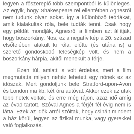
legyen a főszereplő több szempontból is különleges.
Az egyik, hogy Shakespeare-rel ellentétben Agnesről
nem tudunk olyan sokat. Így a különböző teóriákat,
amik kialakultak róla, bele tudták tenni. Csak hogy
egy példát mondják, Agnesről a filmben azt állítják,
hogy boszorkány. Nos, ez a negatív kép a 20. század
elsőfelében alakult ki róla, előtte (és utána is) a
szerető gondoskodó feleségkép volt, és nem a
boszorkány hárpia, akitől menekült a férje.
Ezen túl, amiatt is volt érdekes, mert a film
megmutatta milyen nehéz lehetett egy nőnek ez az
időszak. Mert gondoljunk bele Stratford-upon-Avon
és London ma kb. két óra autóval. Akkor ezek az utak
több hetek voltak, és erre még rájön, azaz idő amíg
az évad tartott. Szóval Agnes a férjét fél évig nem is
látta. Ezek az idők arról szóltak, hogy csinált mindent
a ház körül, legyen az fizikai munka, vagy gyerekkel
való foglalkozás.