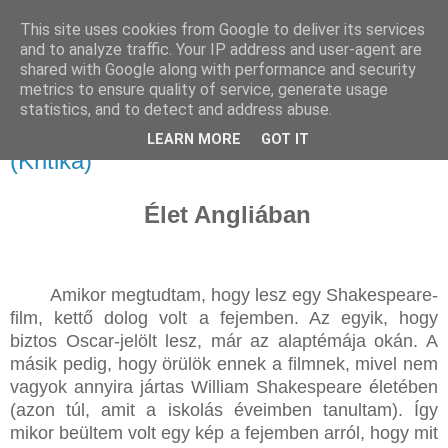
This site uses cookies from Google to deliver its services
and to analyze traffic. Your IP address and user-agent are
shared with Google along with performance and security
metrics to ensure quality of service, generate usage
statistics, and to detect and address abuse.
2026. január 9., péntek
Hamnet – Történeteink háttértörténete
LEARN MORE
GOT IT
(Kritika)
Élet Angliában
Amikor megtudtam, hogy lesz egy Shakespeare-
film, kettő dolog volt a fejemben. Az egyik, hogy
biztos Oscar-jelölt lesz, már az alaptémája okán. A
másik pedig, hogy örülök ennek a filmnek, mivel nem
vagyok annyira jártas William Shakespeare életében
(azon túl, amit a iskolás éveimben tanultam). Így
mikor beültem volt egy kép a fejemben arról, hogy mit