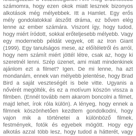
számomra, hogy ezen okok miatt lesznek bizonyos
alkotások még mélyebbek. Itt a Hamlet. Egy erős
mély gondolatokkal átszőtt dráma, ez bőven elég
lenne az ember számára. Viszont így, hogy tudod,
hogy miért íródott, sokkal erőteljesebb mélyebb. Vagy
egy modernebb példát vegyek, ott az Iron Giant
(1999). Egy tanulságos mese, az előítéletről és arról,
hogy nem számít miért jöttél létre, csak az, hogy ki
szeretnél lenni. Szép üzenet, ami miatt mindenkinek
ajánlom ezt a filmet? Igen. De mi lenne, ha azt
mondanám, ennek van mélyebb jelentése, hogy Brad
Bird a saját veszteségét is bele vitte. Ugyanis a
nővérét megölték, és ez a motívum köszön vissza a
filmben. (Ennél tovább nem akarom boncolni a filmet,
majd lehet, írok róla külön). A lényeg, hogy ennek a
filmnek köszönhetően kezdtem gondolkodni, hogy
vajon mik a történetei a különböző filmek,
festmények, fotók és egyebek mögött. Hogy egy
alkotás azzal több lesz, hogy tudod a hátterét, vagy