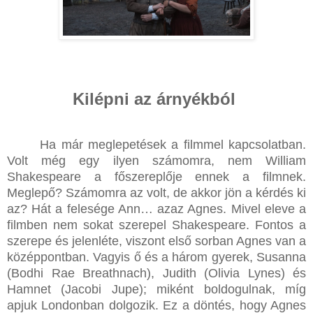
Kilépni az árnyékból
Ha már meglepetések a filmmel kapcsolatban.
Volt még egy ilyen számomra, nem William
Shakespeare a főszereplője ennek a filmnek.
Meglepő? Számomra az volt, de akkor jön a kérdés ki
az? Hát a felesége Ann… azaz Agnes. Mivel eleve a
filmben nem sokat szerepel Shakespeare. Fontos a
szerepe és jelenléte, viszont első sorban Agnes van a
középpontban. Vagyis ő és a három gyerek, Susanna
(Bodhi Rae Breathnach), Judith (Olivia Lynes) és
Hamnet (Jacobi Jupe); miként boldogulnak, míg
apjuk Londonban dolgozik. Ez a döntés, hogy Agnes