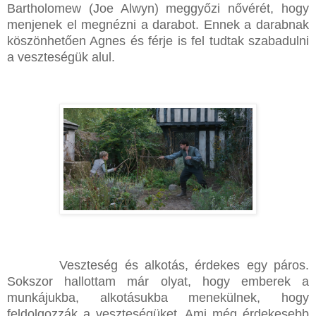
Bartholomew (Joe Alwyn) meggyőzi nővérét, hogy
menjenek el megnézni a darabot. Ennek a darabnak
köszönhetően Agnes és férje is fel tudtak szabadulni
a veszteségük alul.
Veszteség és alkotás, érdekes egy páros.
Sokszor hallottam már olyat, hogy emberek a
munkájukba, alkotásukba menekülnek, hogy
feldolgozzák a veszteségüket. Ami még érdekesebb