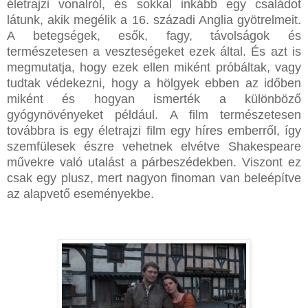
életrajzi vonalról, és sokkal inkább egy családot
látunk, akik megélik a 16. századi Anglia gyötrelmeit.
A betegségek, esők, fagy, távolságok és
természetesen a veszteségeket ezek által. És azt is
megmutatja, hogy ezek ellen miként próbáltak, vagy
tudtak védekezni, hogy a hölgyek ebben az időben
miként és hogyan ismerték a különböző
gyógynövényeket például. A film természetesen
továbbra is egy életrajzi film egy híres emberről, így
szemfülesek észre vehetnek elvétve Shakespeare
művekre való utalást a párbeszédekben. Viszont ez
csak egy plusz, mert nagyon finoman van beleépítve
az alapvető eseményekbe.