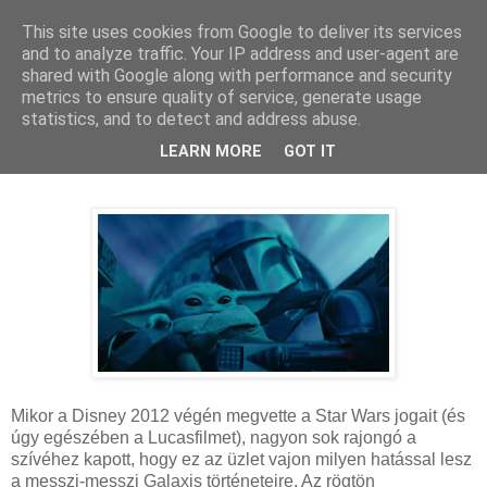
This site uses cookies from Google to deliver its services
and to analyze traffic. Your IP address and user-agent are
shared with Google along with performance and security
metrics to ensure quality of service, generate usage
statistics, and to detect and address abuse.
2023. május 2., kedd
A Mandalóri 1.-3. évad - Kritika
LEARN MORE
GOT IT
Mikor a Disney 2012 végén megvette a Star Wars jogait (és
úgy egészében a Lucasfilmet), nagyon sok rajongó a
szívéhez kapott, hogy ez az üzlet vajon milyen hatással lesz
a messzi-messzi Galaxis történeteire. Az rögtön