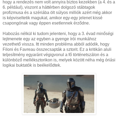
hogy a rendezés nem volt annyira biztos kezekben (a 4. és a
6. például), viszont a háttérben dolgozó stábtagok
profizmusa és a szériába ölt súlyos milliók azért még akkor
is képviseltetik magukat, amikor egy-egy jelenet kissé
csapongónak vagy éppen esetlennek érződne.
Habozás nélkül ki tudom jelenteni, hogy a 3. évad minőségi
lejtmenete egy az egyben a gyenge írói munkához
vezethető vissza. Itt minden probléma abból adódik, hogy
Filoni és Favreau összecsapták a sztorit. Ez a kritikán aluli
teljesítmény egyaránt végigvonul a fő történetszálon és a
különböző melléksztorikon is, melyek között néha még óriási
logikai buktatók is beékelődtek.