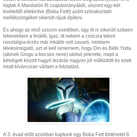
lógtak A Mandalóri fő csapásirányából, viszont egy-két
kivételtől eltekintve (Boba Fett!) azért szórakoztató
mellékzöngéket sikerült rájuk építeni.
És ahogy az első szezon esetében, úgy itt is sikerült szépen
lekerekíteni a finálét. Igaz, itt nekem a csúcsra tekert
nosztalgia-érzés már inkább volt zavaró, mintsem
léleksimogató, azt el kell ismernem, hogy Din és Bébi Yoda
(akinek Grogu a becses neve) utolsó jelenete, majd a
kétségek között hagyó lezárás nagyon jól működött és ezek
miatt kíváncsian vártam a folytatást.
A 3. évad előtt azonban kaptunk egy Boba Fett történetet 6