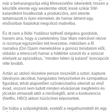
már a beharangozója elég félrevezetőre sikeredett, hiszen a
készítők eleinte egy westernbe oltott, kissé szikár SW-
kalandként hivatkoztak a produkcióra, ami eleinte
tartalmazott is ilyen elemeket, de hamar átment egy,
elsősorban fiatalokat megcélzó matinéba.
És itt nem a Bébi Yodához köthető dolgokra gondolok,
hanem arra, hogy a cselekmény Star Wars mércével nézve
is iszonyat egyszerűen lett levezetve, miközben a fő
narratíva (Din Djarin menekülése a gonosz birodalom elől,
oldalán a lelenccel) hamar a háttérbe szorult és a sorozat
ehelyett az epizodikus, "minden héten új kaland" koncepciót
vitte tovább.
Aztán az utolsó részekre persze összeállt a sztori, kaptunk
látványos akciókat, hangulatos helyszíneket és szimpatikus
figurákat, tehát alapvetően szórakoztatóra sikerült az első
évad, viszont nem tudott minden elvárásnak megfelelni és
jócskán elmaradt attól a minőségtől, amit a konkurencia
(Netflix, HBO) akkori húzócímei képviseltek.
De hiába a szépséghibák, ezektől a negatívumoktól én egy