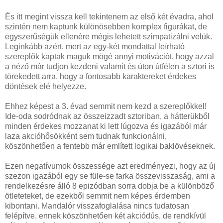
És itt megint vissza kell tekintenem az első két évadra, ahol
szintén nem kaptunk különösebben komplex figurákat, de
egyszerűségük ellenére mégis lehetett szimpatizálni velük.
Leginkább azért, mert az egy-két mondattal leírható
szereplők kaptak maguk mögé annyi motivációt, hogy azzal
a néző már tudjon kezdeni valamit és úton útfélen a sztori is
törekedett arra, hogy a fontosabb karaktereket érdekes
döntések elé helyezze.
Ehhez képest a 3. évad semmit nem kezd a szereplőkkel!
Ide-oda sodródnak az összeizzadt sztoriban, a hátterükből
minden érdekes mozzanat ki lett lúgozva és igazából már
laza akcióhősökként sem tudnak funkcionálni,
köszönhetően a fentebb már említett logikai baklövéseknek.
Ezen negatívumok összessége azt eredményezi, hogy az új
szezon igazából egy se füle-se farka összevisszaság, ami a
rendelkezésre álló 8 epizódban sorra dobja be a különböző
ötleteteket, de ezekből semmit nem képes érdemben
kibontani. Mandalór visszafoglalása nincs tudatosan
felépítve, ennek köszönhetően két akciódús, de rendkívül