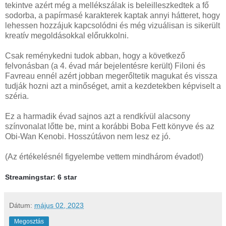
tekintve azért még a mellékszálak is beleilleszkedtek a fő
sodorba, a papírmasé karakterek kaptak annyi hátteret, hogy
lehessen hozzájuk kapcsolódni és még vizuálisan is sikerült
kreatív megoldásokkal előrukkolni.
Csak reménykedni tudok abban, hogy a következő
felvonásban (a 4. évad már bejelentésre került) Filoni és
Favreau ennél azért jobban megerőltetik magukat és vissza
tudják hozni azt a minőséget, amit a kezdetekben képviselt a
széria.
Ez a harmadik évad sajnos azt a rendkívül alacsony
színvonalat lőtte be, mint a korábbi Boba Fett könyve és az
Obi-Wan Kenobi. Hosszútávon nem lesz ez jó.
(Az értékelésnél figyelembe vettem mindhárom évadot!)
Streamingstar: 6 star
Dátum:
május 02, 2023
Megosztás