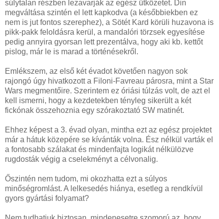
súlytalan részben lezavarják az egész ütközetet. Din
megváltása szintén el lett kapkodva (a későbbiekben ez
nem is jut fontos szerephez), a Sötét Kard körüli huzavona is
pikk-pakk feloldásra kerül, a mandalóri törzsek egyesítése
pedig annyira gyorsan lett prezentálva, hogy aki kb. kettőt
pislog, már le is marad a történésekről.
Emlékszem, az első két évadot követően nagyon sok
rajongó úgy hivatkozott a Filoni-Favreau párosra, mint a Star
Wars megmentőire. Szerintem ez óriási túlzás volt, de azt el
kell ismerni, hogy a kezdetekben tényleg sikerült a két
fickónak összehoznia egy szórakoztató SW matinét.
Ehhez képest a 3. évad olyan, mintha ezt az egész projektet
már a hátuk közepére se kívánták volna. Ész nélkül varták el
a fontosabb szálakat és mindenfajta logikát nélkülözve
rugdosták végig a cselekményt a célvonalig.
Őszintén nem tudom, mi okozhatta ezt a súlyos
minőségromlást. A lelkesedés hiánya, esetleg a rendkívül
gyors gyártási folyamat?
Nem tudhatjuk biztosan, mindenesetre szomorú az, hogy