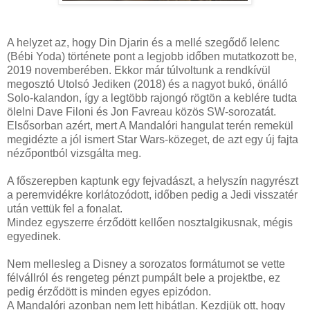
A helyzet az, hogy Din Djarin és a mellé szegődő lelenc
(Bébi Yoda) története pont a legjobb időben mutatkozott be,
2019 novemberében. Ekkor már túlvoltunk a rendkívül
megosztó Utolsó Jediken (2018) és a nagyot bukó, önálló
Solo-kalandon, így a legtöbb rajongó rögtön a keblére tudta
ölelni Dave Filoni és Jon Favreau közös SW-sorozatát.
Elsősorban azért, mert A Mandalóri hangulat terén remekül
megidézte a jól ismert Star Wars-közeget, de azt egy új fajta
nézőpontból vizsgálta meg.
A főszerepben kaptunk egy fejvadászt, a helyszín nagyrészt
a peremvidékre korlátozódott, időben pedig a Jedi visszatér
után vettük fel a fonalat.
Mindez egyszerre érződött kellően nosztalgikusnak, mégis
egyedinek.
Nem mellesleg a Disney a sorozatos formátumot se vette
félvállról és rengeteg pénzt pumpált bele a projektbe, ez
pedig érződött is minden egyes epizódon.
A Mandalóri azonban nem lett hibátlan. Kezdjük ott, hogy