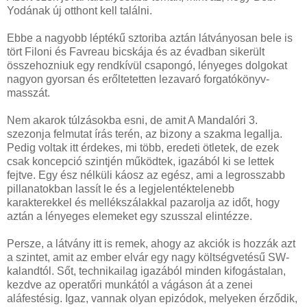
Yodának új otthont kell találni.
Ebbe a nagyobb léptékű sztoriba aztán látványosan bele is
tört Filoni és Favreau bicskája és az évadban sikerült
összehozniuk egy rendkívül csapongó, lényeges dolgokat
nagyon gyorsan és erőltetetten lezavaró forgatókönyv-
masszát.
Nem akarok túlzásokba esni, de amit A Mandalóri 3.
szezonja felmutat írás terén, az bizony a szakma legallja.
Pedig voltak itt érdekes, mi több, eredeti ötletek, de ezek
csak koncepció szintjén működtek, igazából ki se lettek
fejtve. Egy ész nélküli káosz az egész, ami a legrosszabb
pillanatokban lassít le és a legjelentéktelenebb
karakterekkel és mellékszálakkal pazarolja az időt, hogy
aztán a lényeges elemeket egy szusszal elintézze.
Persze, a látvány itt is remek, ahogy az akciók is hozzák azt
a szintet, amit az ember elvár egy nagy költségvetésű SW-
kalandtól. Sőt, technikailag igazából minden kifogástalan,
kezdve az operatőri munkától a vágáson át a zenei
aláfestésig. Igaz, vannak olyan epizódok, melyeken érződik,