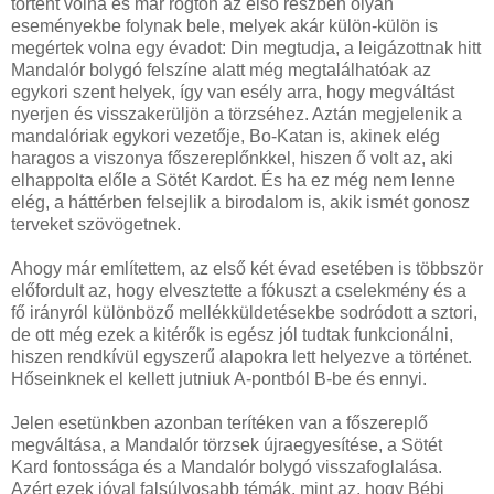
történt volna és már rögtön az első részben olyan
eseményekbe folynak bele, melyek akár külön-külön is
megértek volna egy évadot: Din megtudja, a leigázottnak hitt
Mandalór bolygó felszíne alatt még megtalálhatóak az
egykori szent helyek, így van esély arra, hogy megváltást
nyerjen és visszakerüljön a törzséhez. Aztán megjelenik a
mandalóriak egykori vezetője, Bo-Katan is, akinek elég
haragos a viszonya főszereplőnkkel, hiszen ő volt az, aki
elhappolta előle a Sötét Kardot. És ha ez még nem lenne
elég, a háttérben felsejlik a birodalom is, akik ismét gonosz
terveket szövögetnek.
Ahogy már említettem, az első két évad esetében is többször
előfordult az, hogy elvesztette a fókuszt a cselekmény és a
fő irányról különböző mellékküldetésekbe sodródott a sztori,
de ott még ezek a kitérők is egész jól tudtak funkcionálni,
hiszen rendkívül egyszerű alapokra lett helyezve a történet.
Hőseinknek el kellett jutniuk A-pontból B-be és ennyi.
Jelen esetünkben azonban terítéken van a főszereplő
megváltása, a Mandalór törzsek újraegyesítése, a Sötét
Kard fontossága és a Mandalór bolygó visszafoglalása.
Azért ezek jóval falsúlyosabb témák, mint az, hogy Bébi