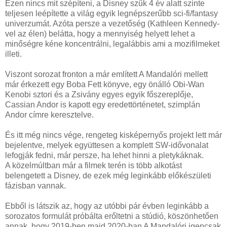
Ezen nincs mit szépíteni, a Disney szűk 4 év alatt szinte
teljesen leépítette a világ egyik legnépszerűbb sci-fi/fantasy
univerzumát. Azóta persze a vezetőség (Kathleen Kennedy-
vel az élen) belátta, hogy a mennyiség helyett lehet a
minőségre kéne koncentrálni, legalábbis ami a mozifilmeket
illeti.
Viszont sorozat fronton a már említett A Mandalóri mellett
már érkezett egy Boba Fett könyve, egy önálló Obi-Wan
Kenobi sztori és a Zsivány egyes egyik főszereplője,
Cassian Andor is kapott egy eredettörténetet, szimplán
Andor címre keresztelve.
És itt még nincs vége, rengeteg kisképernyős projekt lett már
bejelentve, melyek együttesen a komplett SW-idővonalat
lefogják fedni, már persze, ha lehet hinni a pletykáknak.
A közelmúltban már a filmek terén is több alkotást
belengetett a Disney, de ezek még leginkább előkészületi
fázisban vannak.
Ebből is látszik az, hogy az utóbbi pár évben leginkább a
sorozatos formulát próbálta erőltetni a stúdió, köszönhetően
annak, hogy 2019-ben majd 2020-ban A Mandalóri igencsak