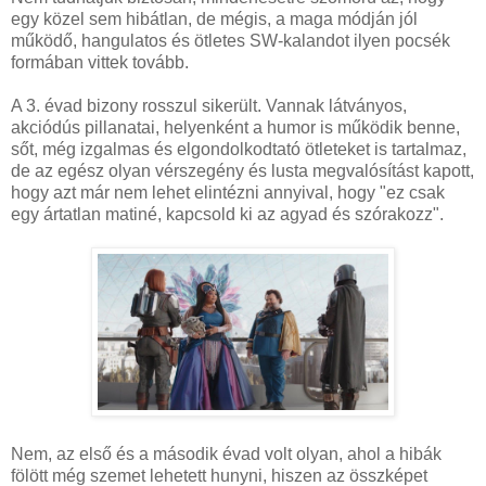
egy közel sem hibátlan, de mégis, a maga módján jól
működő, hangulatos és ötletes SW-kalandot ilyen pocsék
formában vittek tovább.
A 3. évad bizony rosszul sikerült. Vannak látványos,
akciódús pillanatai, helyenként a humor is működik benne,
sőt, még izgalmas és elgondolkodtató ötleteket is tartalmaz,
de az egész olyan vérszegény és lusta megvalósítást kapott,
hogy azt már nem lehet elintézni annyival, hogy "ez csak
egy ártatlan matiné, kapcsold ki az agyad és szórakozz".
Nem, az első és a második évad volt olyan, ahol a hibák
fölött még szemet lehetett hunyni, hiszen az összképet