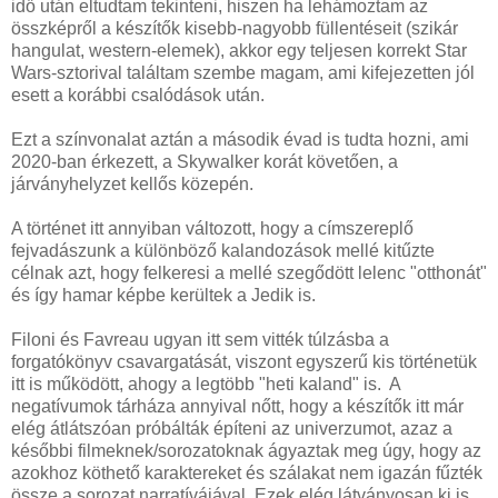
idő után eltudtam tekinteni, hiszen ha lehámoztam az
összképről a készítők kisebb-nagyobb füllentéseit (szikár
hangulat, western-elemek), akkor egy teljesen korrekt Star
Wars-sztorival találtam szembe magam, ami kifejezetten jól
esett a korábbi csalódások után.
Ezt a színvonalat aztán a második évad is tudta hozni, ami
2020-ban érkezett, a Skywalker korát követően, a
járványhelyzet kellős közepén.
A történet itt annyiban változott, hogy a címszereplő
fejvadászunk a különböző kalandozások mellé kitűzte
célnak azt, hogy felkeresi a mellé szegődött lelenc "otthonát"
és így hamar képbe kerültek a Jedik is.
Filoni és Favreau ugyan itt sem vitték túlzásba a
forgatókönyv csavargatását, viszont egyszerű kis történetük
itt is működött, ahogy a legtöbb "heti kaland" is. A
negatívumok tárháza annyival nőtt, hogy a készítők itt már
elég átlátszóan próbálták építeni az univerzumot, azaz a
későbbi filmeknek/sorozatoknak ágyaztak meg úgy, hogy az
azokhoz köthető karaktereket és szálakat nem igazán fűzték
össze a sorozat narratívájával. Ezek elég látványosan ki is