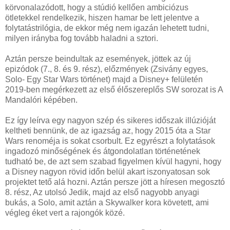
körvonalazódott, hogy a stúdió kellően ambiciózus
ötletekkel rendelkezik, hiszen hamar be lett jelentve a
folytatástrilógia, de ekkor még nem igazán lehetett tudni,
milyen irányba fog tovább haladni a sztori.
Aztán persze beindultak az események, jöttek az új
epizódok (7., 8. és 9. rész), előzmények (Zsivány egyes,
Solo- Egy Star Wars történet) majd a Disney+ felületén
2019-ben megérkezett az első élőszereplős SW sorozat is A
Mandalóri képében.
Ez így leírva egy nagyon szép és sikeres időszak illúzióját
keltheti bennünk, de az igazság az, hogy 2015 óta a Star
Wars renoméja is sokat csorbult. Ez egyrészt a folytatások
ingadozó minőségének és átgondolatlan történetének
tudható be, de azt sem szabad figyelmen kívül hagyni, hogy
a Disney nagyon rövid időn belül akart iszonyatosan sok
projektet tető alá hozni. Aztán persze jött a híresen megosztó
8. rész, Az utolsó Jedik, majd az első nagyobb anyagi
bukás, a Solo, amit aztán a Skywalker kora követett, ami
végleg éket vert a rajongók közé.