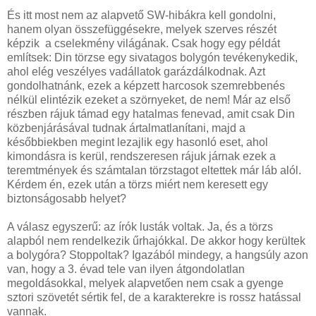
És itt most nem az alapvető SW-hibákra kell gondolni,
hanem olyan összefüggésekre, melyek szerves részét
képzik a cselekmény világának. Csak hogy egy példát
említsek: Din törzse egy sivatagos bolygón tevékenykedik,
ahol elég veszélyes vadállatok garázdálkodnak. Azt
gondolhatnánk, ezek a képzett harcosok szemrebbenés
nélkül elintézik ezeket a szörnyeket, de nem! Már az első
részben rájuk támad egy hatalmas fenevad, amit csak Din
közbenjárásával tudnak ártalmatlanítani, majd a
későbbiekben megint lezajlik egy hasonló eset, ahol
kimondásra is kerül, rendszeresen rájuk járnak ezek a
teremtmények és számtalan törzstagot eltettek már láb alól.
Kérdem én, ezek után a törzs miért nem keresett egy
biztonságosabb helyet?
A válasz egyszerű: az írók lusták voltak. Ja, és a törzs
alapból nem rendelkezik űrhajókkal. De akkor hogy kerültek
a bolygóra? Stoppoltak? Igazából mindegy, a hangsúly azon
van, hogy a 3. évad tele van ilyen átgondolatlan
megoldásokkal, melyek alapvetően nem csak a gyenge
sztori szövetét sértik fel, de a karakterekre is rossz hatással
vannak.