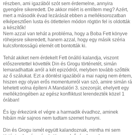
részben, ami igazából szót sem érdemelne, annyira
gyengére sikeredett. De akkor miért is említem meg? Azért,
mert a második évad lezárását ebben a melléksorozatban
elképesztően lusta és ötlettelen módon rögtön fel is oldották
a készítők!
Nem azzal van tehát a probléma, hogy a Boba Fett könyve
röhejesre sikeredett, hanem azzal, hogy egy másik széria
kulcsfontosságú elemét ott bontották ki.
Tehát akiket nem érdekelt Fett önálló kalandja, viszont
előszeretettel követték Din és Grogu történetét, simán
lemaradhattak arról a két epizódról, melyben tovább szőtték
az ő szálukat. Ezt a döntést igazából a mai napig nem értem,
hiszen egy olyan erős momentumról van szó, amire simán rá
lehetett volna építeni A Mandalóri 3. szezonját, ehelyett egy
mellékzöngében az egész konfliktust lerendezték közel 1
órában!
És így érkezünk el végre a harmadik évadhoz, aminek
hibáin már sajnos nem tudtam szemet hunyni.
Din és Grogu ismét együtt kalandoznak, mintha mi sem