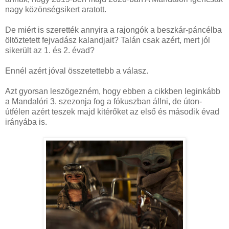
nagy közönségsikert aratott.
De miért is szerették annyira a rajongók a beszkár-páncélba
öltöztetett fejvadász kalandjait? Talán csak azért, mert jól
sikerült az 1. és 2. évad?
Ennél azért jóval összetettebb a válasz.
Azt gyorsan leszögezném, hogy ebben a cikkben leginkább
a Mandalóri 3. szezonja fog a fókuszban állni, de úton-
útfélen azért teszek majd kitérőket az első és második évad
irányába is.