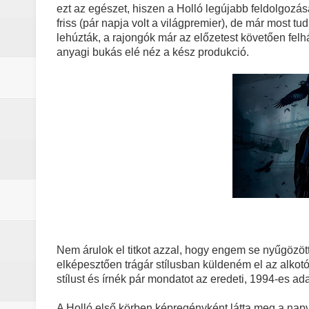
A lila fátyol – a rejtélyek könyve
ezt az egészet, hiszen a Holló legújabb feldolgozá
friss (pár napja volt a világpremier), de már most tu
A Lila Fátyol: Rejtélyek Könyve, 
lehúzták, a rajongók már az előzetest követően felhá
anyagi bukás elé néz a kész produkció.
A The Mandalorian and Grogu trail
A rejtélyek könyve: egy valós, rej
sorozat
Nem veled van a baj: a Stranger 
Boromir halála a Gyűrűk Ura-sag
Pókember: Vadonatúj nap (2026) -
Nem árulok el titkot azzal, hogy engem se nyűgözöt
A Dutton‑birtok szezonja félbevá
elképesztően trágár stílusban küldeném el az alko
stílust és írnék pár mondatot az eredeti, 1994-es ada
La’an szíve Torontóban tört össze
A Holló első körben képregényként látta meg a nap