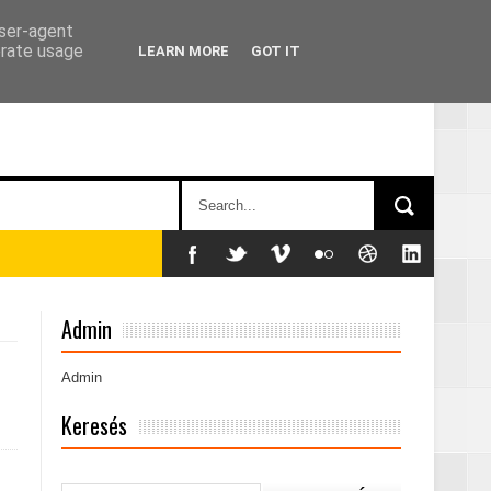
user-agent
erate usage
LEARN MORE
GOT IT
című sorozatban
Admin
Admin
Keresés