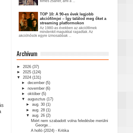
filmes zsáner, ami a ...
TOP 10: A 90-es évek legjobb
akciófilmjei – Így találod meg őket a
streaming platformokon
Az 1980-as években az akciófilmek
mindenkit magukkal ragadtak. Az
akcióhősök egyre izmosabbak ...
Archívum
►
2026
(37)
►
2025
(124)
▼
2024
(131)
►
december
(5)
►
november
(6)
►
október
(5)
▼
augusztus
(17)
►
aug. 30
(1)
ás
►
aug. 28
(1)
a
▼
aug. 26
(2)
Miért nem szabadott volna feledésbe merülni
George...
A holló (2024) - Kritika