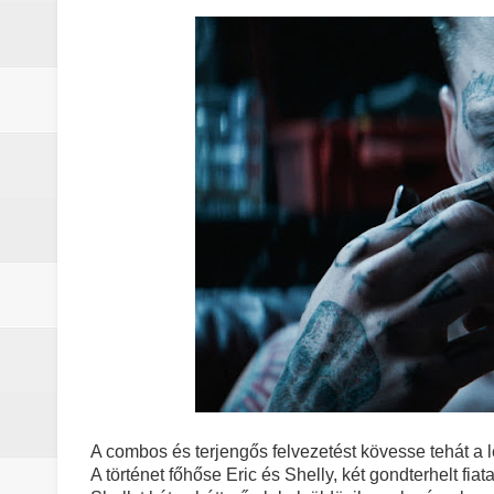
A combos és terjengős felvezetést kövesse tehát a 
A történet főhőse Eric és Shelly, két gondterhelt fiat