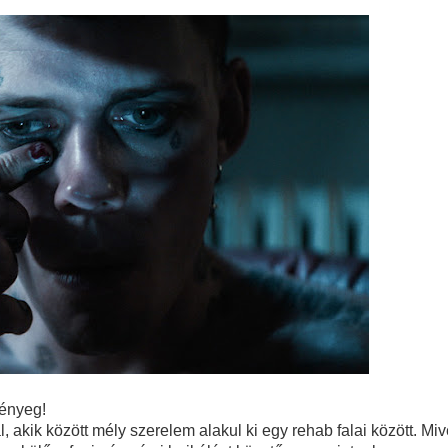
lényeg!
al, akik között mély szerelem alakul ki egy rehab falai között. Miv