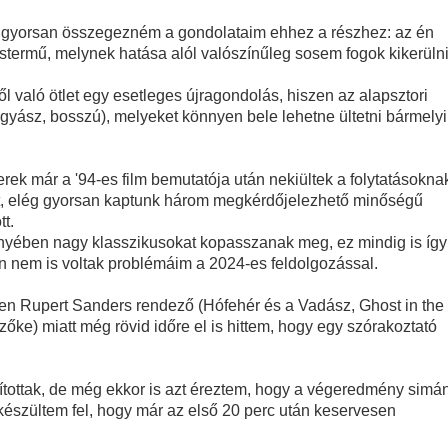
m, gyorsan összegezném a gondolataim ehhez a részhez: az én
ermű, melynek hatása alól valószínűleg sosem fogok kikerülni
l való ötlet egy esetleges újragondolás, hiszen az alapsztori
 gyász, bosszú), melyeket könnyen bele lehetne ültetni bármelyi
rek már a '94-es film bemutatója után nekiültek a folytatásokna
iót, elég gyorsan kaptunk három megkérdőjelezhető minőségű
tt.
ményében nagy klasszikusokat kopasszanak meg, ez mindig is így
 nem is voltak problémáim a 2024-es feldolgozással.
iszen Rupert Sanders rendező (Hófehér és a Vadász, Ghost in the
zőke) miatt még rövid időre el is hittem, hogy egy szórakoztató
tottak, de még ekkor is azt éreztem, hogy a végeredmény simá
 készültem fel, hogy már az első 20 perc után keservesen