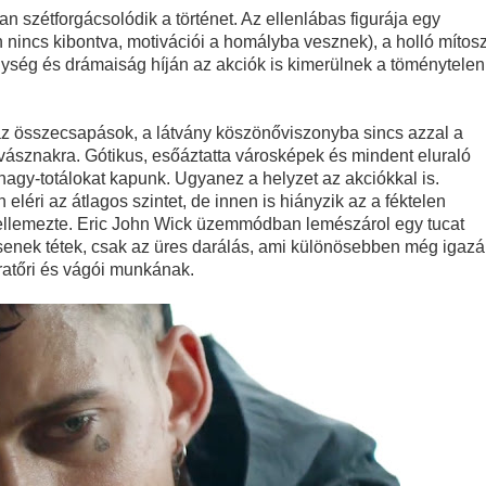
n szétforgácsolódik a történet. Az ellenlábas figurája egy
án nincs kibontva, motivációi a homályba vesznek), a holló mítos
ség és drámaiság híján az akciók is kimerülnek a töménytelen
k az összecsapások, a látvány köszönőviszonyba sincs azzal a
 vásznakra. Gótikus, esőáztatta városképek és mindent eluraló
agy-totálokat kapunk. Ugyanez a helyzet az akciókkal is.
 eléri az átlagos szintet, de innen is hiányzik az a féktelen
t jellemezte. Eric John Wick üzemmódban lemészárol egy tucat
csenek tétek, csak az üres darálás, ami különösebben még igaz
atőri és vágói munkának.