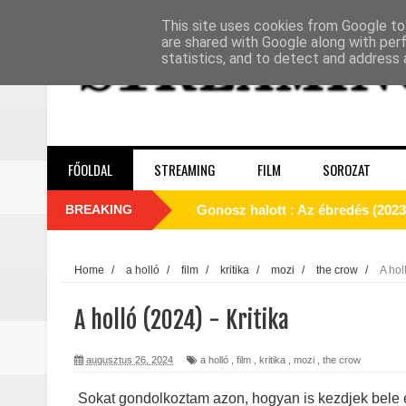
This site uses cookies from Google to 
are shared with Google along with per
statistics, and to detect and address 
FŐOLDAL
STREAMING
FILM
SOROZAT
BREAKING
Gonosz halott : Az ébredés (2023)
A Yellowstone hiányzó darabja: 
Home
/
a holló
/
film
/
kritika
/
mozi
/
the crow
/
A hol
Jogászok döntötték el Monica Du
A holló (2024) - Kritika
Michael (2026) - Kritika
augusztus 26, 2024
a holló
,
film
,
kritika
,
mozi
,
the crow
A lila fátyol: Rejtélyek könyve – 
Sokat gondolkoztam azon, hogyan is kezdjek bele 