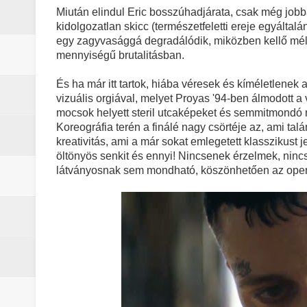
Miután elindul Eric bosszúhadjárata, csak még jobba
kidolgozatlan skicc (természetfeletti ereje egyáltal
egy zagyvasággá degradálódik, miközben kellő mély
mennyiségű brutalitásban.
És ha már itt tartok, hiába véresek és kíméletlene
vizuális orgiával, melyet Proyas '94-ben álmodott a
mocsok helyett steril utcaképeket és semmitmondó n
Koreográfia terén a finálé nagy csörtéje az, ami talán
kreativitás, ami a már sokat emlegetett klasszikus
öltönyös senkit és ennyi! Nincsenek érzelmek, nin
látványosnak sem mondható, köszönhetően az oper