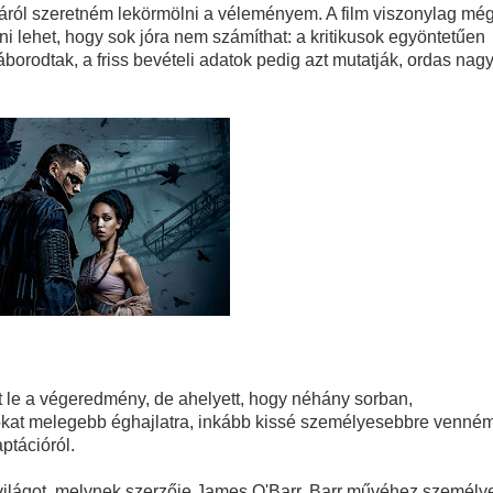
 - Harmadik felvonás
sáról szeretném lekörmölni a véleményem. A film viszonylag mé
dni lehet, hogy sok jóra nem számíthat: a kritikusok egyöntetűen
avagy mi lenne, ha a Netflix fantasy dráma görög istenekkel foly
borodtak, a friss bevételi adatok pedig azt mutatják, ordas nag
ere brutális akciót ígér
tjeles történet, amit csak néhány beavatott ért, mégis úgy hat, mi
Things utolsó évadabán a Hopper-Eleven dinamika teljesen nullár
a egyik legnagyobb megváltástörténete
 Kritika
t le a végeredmény, de ahelyett, hogy néhány sorban,
gva ér véget – Sheridanék óvatos játéka látszik minden képkock
tókat melegebb éghajlatra, inkább kissé személyesebbre venné
ptációról.
 – a Kirk, akit a Prime‑idősík soha nem ad vissza
világot, melynek szerzője James O'Barr. Barr művéhez személy