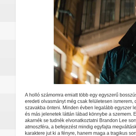
A holló számomra emiatt több egy egyszerű bosszús
eredeti olvasmányt még csak felületesen ismerem, 
szavakba önteni. Minden évben legalább egyszer 
és más jelenetek láttán lábad könnybe a szemem. E
akarnék se tudnék elvonatkoztatni Brandon Lee sors
atmoszféra, a befejezést mindig egyfajta megváltá
karaktere jut ki a fényre, hanem maga a tragikus sor