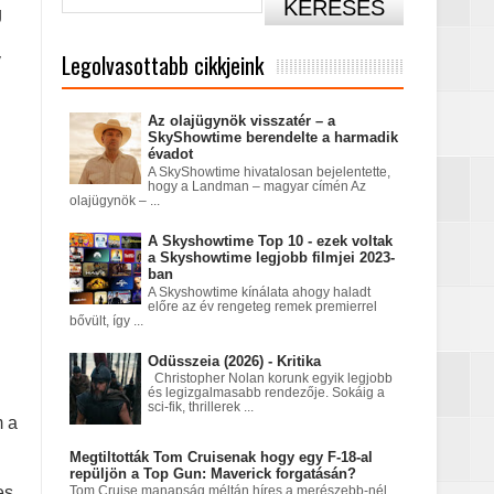
g
Legolvasottabb cikkjeink
tatódna tovább?
y
Az olajügynök visszatér – a
SkyShowtime berendelte a harmadik
évadot
nt egy Netflix‑fantasy
A SkyShowtime hivatalosan bejelentette,
hogy a Landman – magyar címén Az
olajügynök – ...
A Skyshowtime Top 10 - ezek voltak
a égett
a Skyshowtime legjobb filmjei 2023-
ban
A Skyshowtime kínálata ahogy haladt
előre az év rengeteg remek premierrel
bővült, így ...
Odüsszeia (2026) - Kritika
Christopher Nolan korunk egyik legjobb
és legizgalmasabb rendezője. Sokáig a
án
sci-fik, thrillerek ...
m a
Megtiltották Tom Cruisenak hogy egy F-18-al
repüljön a Top Gun: Maverick forgatásán?
es
Tom Cruise manapság méltán híres a merészebb-nél