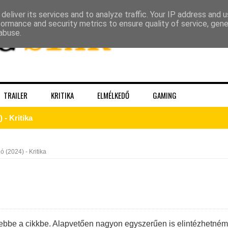
deliver its services and to analyze traffic. Your IP address and 
formance and security metrics to ensure quality of service, gen
abuse.
TRAILER
KRITIKA
ELMÉLKEDŐ
GAMING
 - Kritika
Sheridan végre megmutatja a gyász valódi arcát a The Madison 
ló (2024) - Kritika
tton sorsát? Meglepő részletek a Yellowstone-univerzumból
A végjáték
ebbe a cikkbe. Alapvetően nagyon egyszerűen is elintézhetném