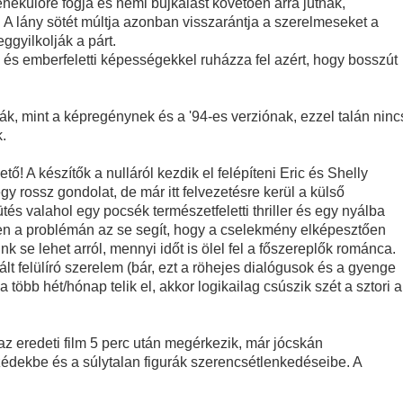
enekülőre fogja és némi bujkálást követően arra jutnak,
. A lány sötét múltja azonban visszarántja a szerelmeseket a
ggyilkolják a párt.
 és emberfeletti képességekkel ruházza fel azért, hogy bosszút
, mint a képregénynek és a '94-es verziónak, ezzel talán ninc
k.
ő! A készítők a nulláról kezdik el felépíteni Eric és Shelly
y rossz gondolat, de már itt felvezetésre kerül a külső
tés valahol egy pocsék természetfeletti thriller és egy nyálba
Ezen a problémán az se segít, hogy a cselekmény elképesztően
k se lehet arról, mennyi időt is ölel fel a főszereplők románca.
ált felülíró szerelem (bár, ezt a röhejes dialógusok és a gyenge
több hét/hónap telik el, akkor logikailag csúszik szét a sztori a
az eredeti film 5 perc után megérkezik, már jócskán
dekbe és a súlytalan figurák szerencsétlenkedéseibe. A