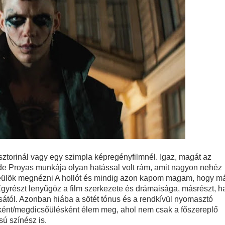
ztorinál vagy egy szimpla képregényfilmnél. Igaz, magát az
de Proyas munkája olyan hatással volt rám, amit nagyon nehéz
leülök megnézni A hollót és mindig azon kapom magam, hogy m
gyrészt lenyűgöz a film szerkezete és drámaisága, másrészt, h
ától. Azonban hiába a sötét tónus és a rendkívül nyomasztó
sként/megdicsőülésként élem meg, ahol nem csak a főszereplő
sú színész is.