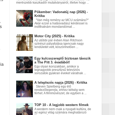
merészebb kaszkadőr mutatványairól, illetve hogy ...
Pókember: Vadonatúj nap (2026) -
Kritika
"Van még remény az MCU-számára?"
,
Akár ezzel a hatásvadász kérdéssel is
s
indíthatnám mondandómat ...
Motor City (2025) - Kritika
Az utóbbi pár évben Alan Ritchson
színészi pályafutása igencsak nagy
lendületet vett, köszönhetően ...
Egy kulcsszereplő biztosan távozik
a The Pitt 3. évadából!
ia
Egy olyan korszakban, amikor a
legnagyobb presztízsű televíziós
sorozatok gyakran éveket váratnak ...
A leleplezés napja (2026) - Kritika
Steven Spielberg egy élő
rendezőlegenda, ehhez kétség sem
férhet. A filmművészet, de egyben a ...
TOP 10 - A legjobb western filmek
A western nem csak a nyugati kultúra, de
az egész világ számára meghatározó