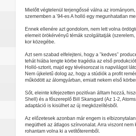
Mielőtt végtelenül terjengőssé válna az irományo
szememben a '94-es A holló egy megunhatatlan mest
Ennek ellenére azt gondolom, nem lett volna ördögtő
elemeit örökérvényű témák szolgáltatják (szerelem,
kor közegébe.
Azt sem szabad elfelejteni, hogy a "kedves" produce
tehát hiába lengte körbe tragédia az első produkc
Holló-sztorit, majd egy tévésorozat is napvilágot láto
Nem újkeletű dolog az, hogy a stúdiók a profit re
működött az álomgyárban, emiatt nekem első körben
Sőt, eleinte kifejezetten pozitívan álltam hozzá, h
Shell) és a főszereplő Bill Skarsgard (Az 1-2, Atoms
adaptáció is kisülhet az új megközelítésből.
Az előzetesek azonban már engem is elbizonytalaní
megütheti az átlagos színvonalat. Arra viszont nem
rohantam volna ki a vetítőteremből.