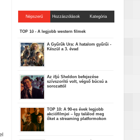
Népszerű
Hozzászólások
Kategória
bejegyzések
TOP 10 - A legjobb western filmek
A Gyűrűk Ura: A hatalom gyűrűi -
Készül a 3. évad
Az ifjú Sheldon befejezése
szívszorító volt, végső búcsú a
sorozattól
TOP 10: A 90-es évek legjobb
akciófilmjei – Így találod meg
őket a streaming platformokon
el