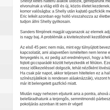
Shellyt kétes hátterű alakok üldözik, gerlepárunk m
elvonulnak a világ elől és új, közös életet kezdenek
komor valóságba: a Shelly után kajtató gazfickók me
Eric lelkét azonban egy holló visszahozza az életbe
tudjon állni Shelly gyilkosain.
Sanders filmjének magját ugyanazok az elemek adják
is nagy baj. A problémák a kivitelezésnél kezdődne
Az első 45 perc nem más, mint egy túlnyújtott bevezet
kapcsolatát, ami alapvetően ismételten nem lenne eg
fenyegetés is, ez pedig azt eredményezi, hogy a felü
fojtott giccsparádé között helyezkedik el félúton. 
rossz időkezeléssel dolgozik, tehát nézőként lövésün
Ha csak pár napot, akkor teljesen hiteltelen ez a hal
színészijátékok is rendesen aláaknázzák), viszont ha 
már itt belengetett gazfickó miatt.
Miután nagy nehezen eljutunk arra a pontra, ahová 
belefáradhatunk a terjengős, semmitmondó párbeszé
pokoljárás azonban itt sem ér véget!