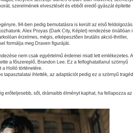
kkorát, szerelmének elvesztését és ebből eredő gyászát építette
gényre, 94-ben pedig bemutatásra is került az első feldolgozás
k a The Pitt 3. évadából!
ozhatunk. Alex Proyas (Dark City, Képlet) rendezése önállóan i
kolóan érzelmes, mégis, elképesztően brutális akció-thriller,
sel formálja meg Draven figuráját.
tika
ndezése nem csak egyértelmű érdemei miatt lett emlékezetes. A
tette a főszereplő, Brandon Lee. Ez a felfoghatatlanul szörnyű
a Holló történetére.
tebb titka kiderült – és most már Pete Calvin is benne van
 tapasztalatai ihlették, az adaptációt pedig ez a szörnyű tragéd
ég erőteljesebb, sőt, drámaibb élményt kaphat, ha fellapozza az