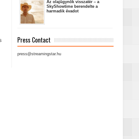
Az olajügynök visszatér – a
SkyShowtime berendelte a
harmadik évadot
Press Contact
s
press@streamingstar.hu