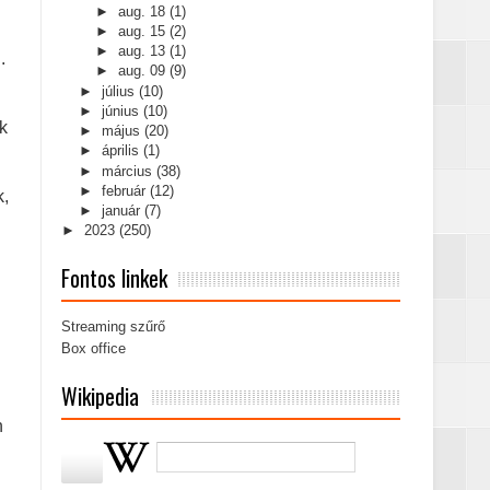
►
aug. 18
(1)
►
aug. 15
(2)
►
aug. 13
(1)
.
►
aug. 09
(9)
►
július
(10)
►
június
(10)
k
►
május
(20)
►
április
(1)
►
március
(38)
►
február
(12)
k,
►
január
(7)
►
2023
(250)
Fontos linkek
Streaming szűrő
Box office
Wikipedia
n