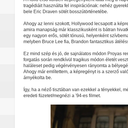
Motor City (2025) - Kritika
tragédiáit használta fel inspirációnak: nehéz gyere
bele Eric Draven sötét bosszútörténetébe.
Odüsszeia (2026) - Kritika
Ahogy az lenni szokott, Hollywood lecsapott a képre
Egy kulcsszereplő biztosan távozi
amira manapság már klasszikusként is bátran hivatk
egy nagyon erős, sötét tónusú, helyenként szívbemar
melyben Bruce Lee fia, Brandon fantasztikus átélés
Életem legjobb száma (2026) - Kri
Ez mind szép és jó, de sajnálatos módon Proyas re
A leleplezés napja (2026) - Kritika
forgatás során rendkívül tragikus módon életét vesz
haláleset pedig végérvényesen rányomta a bélyegét 
Marshals: A Dutton család legsöté
Ahogy már említettem, a képregényt is a szerző valós
árnyékolta be.
Így, ha a néző tisztában van ezekkel a tényekkel, m
eredeti füzetet/megnézi a '94-es filmet.