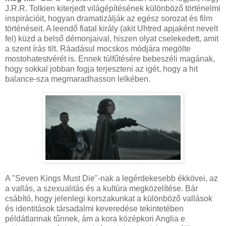
J.R.R. Tolkien kiterjedt világépítésének különböző történelmi
inspirációit, hogyan dramatizálják az egész sorozat és film
történéseit. A leendő fiatal király (akit Uhtred apjaként nevelt
fel) küzd a belső démonjaival, hiszen olyat cselekedett, amit
a szent írás tilt. Ráadásul mocskos módjára megölte
mostohatestvérét is. Ennek túlfűtésére bebeszéli magának,
hogy sokkal jobban fogja terjeszteni az igét, hogy a hit
balance-sza megmaradhasson lelkében.
A "Seven Kings Must Die"-nak a legérdekesebb ékkövei, az
a vallás, a szexualitás és a kultúra megközelítése. Bár
csábító, hogy jelenlegi korszakunkat a különböző vallások
és identitások társadalmi keveredése tekintetében
példátlannak tűnnek, ám a kora középkori Anglia e