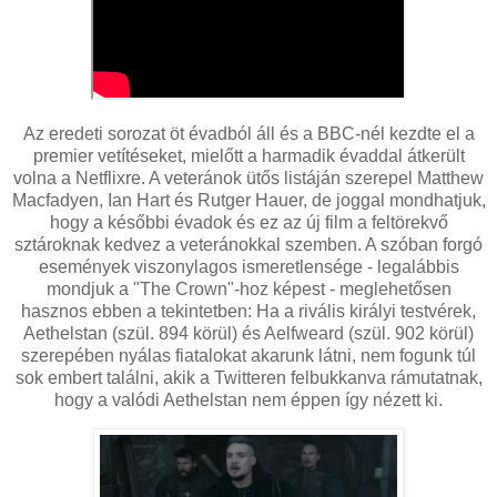
Az eredeti sorozat öt évadból áll és a BBC-nél kezdte el a
premier vetítéseket, mielőtt a harmadik évaddal átkerült
volna a Netflixre. A veteránok ütős listáján szerepel Matthew
Macfadyen, Ian Hart és Rutger Hauer, de joggal mondhatjuk,
hogy a későbbi évadok és ez az új film a feltörekvő
sztároknak kedvez a veteránokkal szemben. A szóban forgó
események viszonylagos ismeretlensége - legalábbis
mondjuk a "The Crown"-hoz képest - meglehetősen
hasznos ebben a tekintetben: Ha a rivális királyi testvérek,
Aethelstan (szül. 894 körül) és Aelfweard (szül. 902 körül)
szerepében nyálas fiatalokat akarunk látni, nem fogunk túl
sok embert találni, akik a Twitteren felbukkanva rámutatnak,
hogy a valódi Aethelstan nem éppen így nézett ki.