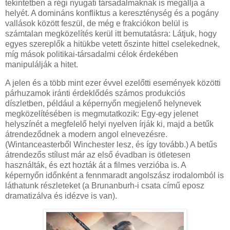
tekintetben a régi nyugati társadalmaknak is megállja a
helyét. A domináns konfliktus a kereszténység és a pogány
vallások között feszül, de még e frakciókon belül is
számtalan megközelítés kerül itt bemutatásra: Látjuk, hogy
egyes szereplők a hitükbe vetett őszinte hittel cselekednek,
míg mások politikai-társadalmi célok érdekében
manipulálják a hitet.
A jelen és a több mint ezer évvel ezelőtti események közötti
párhuzamok iránti érdeklődés számos produkciós
díszletben, például a képernyőn megjelenő helynevek
megközelítésében is megmutatkozik: Egy-egy jelenet
helyszínét a megfelelő helyi nyelven írják ki, majd a betűk
átrendeződnek a modern angol elnevezésre.
(Wintanceasterből Winchester lesz, és így tovább.) A betűs
átrendezős stílust már az első évadban is ötletesen
használták, és ezt hozták át a filmes verzióba is. A
képernyőn időnként a fennmaradt angolszász irodalomból is
láthatunk részleteket (a Brunanburh-i csata című eposz
dramatizálva és idézve is van).