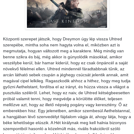
Központi szerepet játszik, hogy Dreymon úgy lép vissza Uhtred
szerepébe, mintha soha nem hagyta volna el, miközben azt is
megmutatja, hogyan változott meg a karaktere. Még mindig van
benne szikra és báj, még akkor is gúnyolódik másokkal, amikor
veszélybe kerül, bár hamar kiderül, hogy ez csak önpáncél a saját
növekvő félelmei ellen. Uhtred mindennél fáradtabbnak tűnik, az
arcán látható sebek csupán a jéghegy csúcsát jelentik annak, amit
magával cipel lelkileg. Ragaszkodik ahhoz a hithez, hogy meg tudja
győzni Aethelstant, fordítsa el az irányt, és húzza vissza a világot a
pusztulás széléről. Lehet, hogy ez naiv, de Uhtred kétségbeesetten
próbál valamit tenni, hogy megvédje a körülötte élőket, teljesen
mellőzve azt, hogy az illető népség pogány vagy keresztény. Ő az
emberekben hisz. Egy jelenetben, amikor szembesül Aethelstannal,
a hangjában lévő szenvedélyt fájdalom vágja át, ahogy látja, hogy a
béke lehetősége elúszik. A Hét királynak meg kell halnia bizonyos
szempontból hasonló a közelmúlt más, rivális frakciókról szóló