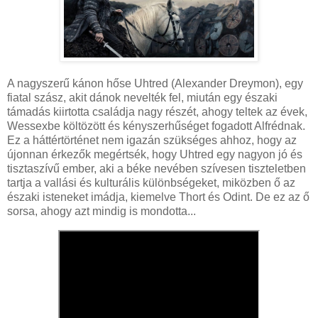
A nagyszerű kánon hőse Uhtred (Alexander Dreymon), egy
fiatal szász, akit dánok nevelték fel, miután egy északi
támadás kiirtotta családja nagy részét, ahogy teltek az évek,
Wessexbe költözött és kényszerhűséget fogadott Alfrédnak.
Ez a háttértörténet nem igazán szükséges ahhoz, hogy az
újonnan érkezők megértsék, hogy Uhtred egy nagyon jó és
tisztaszívű ember, aki a béke nevében szívesen tiszteletben
tartja a vallási és kulturális különbségeket, miközben ő az
északi isteneket imádja, kiemelve Thort és Odint. De ez az ő
sorsa, ahogy azt mindig is mondotta...