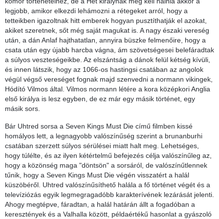
komor történeteihez, de a Hét királynak meg kell halnia akkor a
legjobb, amikor elkezdi lehámozni a rétegeket arról, hogy a
tetteikben igazoltnak hitt emberek hogyan pusztíthatják el azokat,
akiket szeretnek, sőt még saját magukat is. A nagy északi vereség
után, a dán Anlaf hajthatatlan, annyira büszke felmenőire, hogy a
csata után egy újabb harcba vágna, ám szövetségesei belefáradtak
a súlyos veszteségeikbe. Az elszántság a dánok felül kétség kívüli,
és innen látszik, hogy az 1066-os hastingsi csatában az angolok
végül végső vereséget fognak majd szenvedni a normann vikingek,
Hódító Vilmos által. Vilmos normann létére a kora középkori Anglia
első királya is lesz egyben, de ez már egy másik történet, egy
másik sors.
Bár Uhtred sorsa a Seven Kings Must Die című filmben kissé
homályos lett, a legnagyobb valószínűség szerint a brunanburhi
csatában szerzett súlyos sérülései miatt halt meg. Lehetséges,
hogy túlélte, és az ilyen kétértelmű befejezés célja valószínűleg az,
hogy a közönség maga "döntsön" a sorsáról, de valószínűtlennek
tűnik, hogy a Seven Kings Must Die végén visszatért a halál
küszöbéről. Uhtred valószínűsíthető halála a fő történet végét és a
televíziózás egyik legmegragadóbb karakterívének lezárását jelenti.
Ahogy megtépve, fáradtan, a halál határán állt a fogadóban a
keresztények és a Valhalla között, példaértékű hasonlat a gyászoló