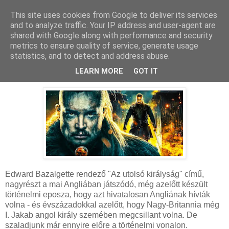
This site uses cookies from Google to deliver its services
and to analyze traffic. Your IP address and user-agent are
shared with Google along with performance and security
metrics to ensure quality of service, generate usage
statistics, and to detect and address abuse.
2023. június 15., csütörtök
A hét király halála - Kritika
LEARN MORE
GOT IT
Edward Bazalgette rendező "Az utolsó királyság" című,
nagyrészt a mai Angliában játszódó, még azelőtt készült
történelmi eposza, hogy azt hivatalosan Angliának hívták
volna - és évszázadokkal azelőtt, hogy Nagy-Britannia még
I. Jakab angol király szemében megcsillant volna. De
szaladjunk már ennyire előre a történelmi vonalon.