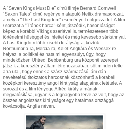
A "Seven Kings Must Die" című filmje Bernard Cornwell
"Saxon Tales" című regényein alapuló Netfix drámasorozat,
amely a "The Last Kingdom" eseményeit dolgozza fel. A film
/ sorozat a "Trónok harca"-ként játszódik, hasonlóságot
képez a korábbi Vikings szériával is, természetesen több
történelmi hűséggel és ihlettel és még kevesebb sárkánnyal.
A Last Kingdom több kisebb királyságra, köztük
Northumbria-ra, Mercia-ra, Kelet-Angliára és Wessex-re
helyezi a politikai és hatalmi egyensúlyt, úgy, hogy
mindeközben Uhtred, Bebbanburg ura központi szerepet
játszik a keresztény állam létrehozásában, sőt minden tette
arra utal, hogy ennek a szász származású, ám dán
neveltetésű titokzatos harcosnak köszönhető a korabeli
középkori keresztény angol királyság alapjainak letétele. A
sorozat és a film lényege Alfréd király álmának
megvalósítása, ugyanis a legnagyobb terve az volt, hogy az
összes angolszász királyságot egy hatalmas országgá
kovácsolja, Anglia néven.