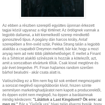
Az ebben a részben szereplő együttes újonnan érkezett
tagjai közül ugyanaz a régi történet: Az ördögnek vannak a
legjobb dallamai, a két kiemelkedő szerep mindkettő
gonosztevő típus. A pogány dán harcos király, Anlaf
szerepében a finn-svéd sztár, Pekka Strang talán a legjobb
alakítás a csapatból Dreymon mellett, bár kár, hogy a mozi
anyag nem ad neki több játéklehetőséget. E mellet a Finant
és a Sihtricet alakító színészek is hozzák a kötelezőt, azt,
amit a sorozatban elvártunk tőlük. Csak kissé megtörve és
pár évet öregedve. Pl. Finan hajlamos random szerűen
bárhol bealudni - akár csata alatt is.
Valószínűleg ez a film nem fog túl sok embert megmozgatni
a sorozat meglévő rajongótáborán kívül, hiszen szinte
semmilyen marketinghadjáratot nem kapott a producerektől,
és éppen ezért nem meglepő, ha éppen a barátaimnak
mindig kérdezem:
"Látáttok a Last Kingdomt? Ök erre: az
meg mi."
Bár a "Gyűrűk ura" hívei talán élvezni fogják, hogy