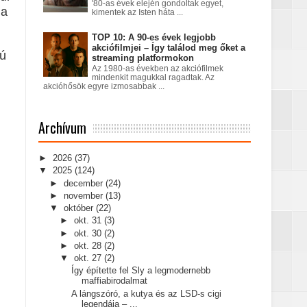
'80-as évek elején gondoltak egyet,
 a
kimentek az Isten háta ...
TOP 10: A 90-es évek legjobb
akciófilmjei – Így találod meg őket a
sú
streaming platformokon
Az 1980-as években az akciófilmek
mindenkit magukkal ragadtak. Az
akcióhősök egyre izmosabbak ...
Archívum
►
2026
(37)
▼
2025
(124)
►
december
(24)
►
november
(13)
▼
október
(22)
►
okt. 31
(3)
►
okt. 30
(2)
►
okt. 28
(2)
▼
okt. 27
(2)
Így építette fel Sly a legmodernebb
maffiabirodalmat
A lángszóró, a kutya és az LSD-s cigi
legendája – ...