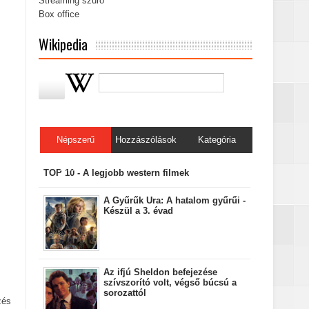
Streaming szűrő
Box office
Wikipedia
Népszerű
Hozzászólások
Kategória
bejegyzések
TOP 10 - A legjobb western filmek
A Gyűrűk Ura: A hatalom gyűrűi -
Készül a 3. évad
Az ifjú Sheldon befejezése
szívszorító volt, végső búcsú a
sorozattól
zés