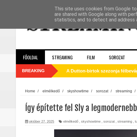
This site uses cookies from Google to 
are shared with Google along with per
statistics, and to detect and address 
FŐOLDAL
STREAMING
FILM
SOROZAT
BREAKING
A Dutton‑birtok szezonja félbevá
La’an szíve Torontóban tört össze
Motor City (2025) - Kritika
Home
/
elmélkedő
/
skyshowtime
/
sorozat
/
streaming
/
Odüsszeia (2026) - Kritika
Így építette fel Sly a legmoderneb
Egy kulcsszereplő biztosan távozi
október 27, 2025
elmélkedő
,
skyshowtime
,
sorozat
,
streaming
,
t
Életem legjobb száma (2026) - Kri