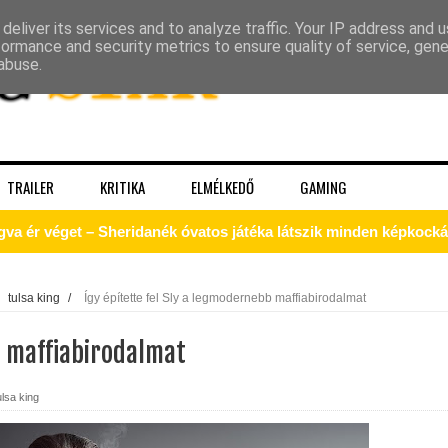
deliver its services and to analyze traffic. Your IP address and 
formance and security metrics to ensure quality of service, gen
abuse.
TRAILER
KRITIKA
ELMÉLKEDŐ
GAMING
gva ér véget – Sheridanék óvatos játéka látszik minden képkock
 – a Kirk, akit a Prime‑idősík soha nem ad vissza
tulsa king
/
Így építette fel Sly a legmodernebb maffiabirodalmat
b maffiabirodalmat
k a The Pitt 3. évadából!
ulsa king
tika