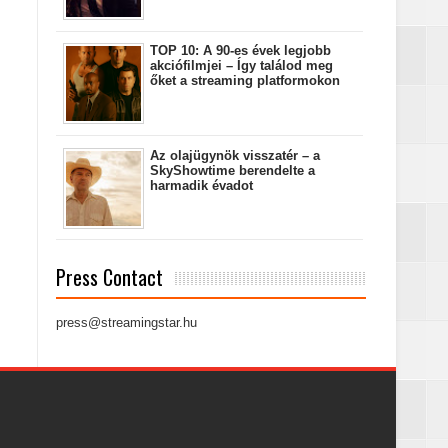
TOP 10: A 90-es évek legjobb
akciófilmjei – Így találod meg
őket a streaming platformokon
Az olajügynök visszatér – a
SkyShowtime berendelte a
harmadik évadot
Press Contact
press@streamingstar.hu