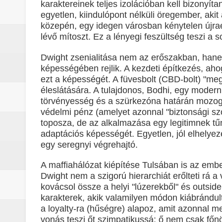
karaktereinek teljes izolációban kell bizonyí
A rejtélyek könyve: egy valós, rej
egyetlen, kiindulópont nélküli öregember, akit
közepén, egy idegen városban kénytelen újra
sorozat
lévő mítoszt. Ez a lényegi feszültség teszi a s
Nem veled van a baj: a Stranger 
Dwight zsenialitása nem az erőszakban, hane
képességében rejlik. A kezdeti építkezés, ah
Boromir halála a Gyűrűk Ura-sag
ezt a képességét. A füvesbolt (CBD-bolt) "meg
éleslátására. A tulajdonos, Bodhi, egy modern, 
Pókember: Vadonatúj nap (2026) -
törvényesség és a szürkezóna határán mozog.
védelmi pénz (amelyet azonnal "biztonsági szo
toposza, de az alkalmazása egy legitimnek t
adaptációs képességét. Egyetlen, jól elhelyeze
egy seregnyi végrehajtó.
A maffiahálózat kiépítése Tulsában is az emb
Dwight nem a szigorú hierarchiát erőlteti rá 
kovácsol össze a helyi "lúzerekből" és outside
karakterek, akik valamilyen módon kiábrándu
a loyalty-ra (hűségre) alapoz, amit azonnal me
vonás teszi őt szimpatikussá: ő nem csak fő