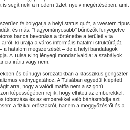
 is segít neki a modern üzleti nyelv megértésében, amit
erűen felbolygatja a helyi status quót, a Western-típu
 bandák, és más, "hagyományosabb" bűnözők fenyegetve
toros banda bevonása a történetbe a területi vita
ról, ki uralja a város informális hatalmi struktúráját.
 – a hatalom megszerzését – de a helyi bandatagok
gja. A Tulsa King lényegi mondanivalója: a szabályok
ancia iránti vágy nem.
mekben és bűnügyi sorozatokban a klasszikus gengszter
talizmus vadnyugatához. A Tulsában egyedül kiépített
lágít arra, hogy a valódi maffia nem a szigorú
zon képességében rejlik, hogy elhiteti az emberekkel,
es toborzása és az emberekkel való bánásmódja azt
 sosem a fizikai erőszakról, hanem a meggyőzésről és a