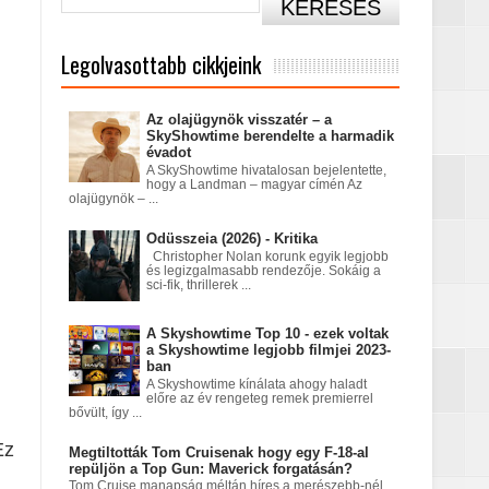
Legolvasottabb cikkjeink
Az olajügynök visszatér – a
SkyShowtime berendelte a harmadik
évadot
című sorozatban
A SkyShowtime hivatalosan bejelentette,
hogy a Landman – magyar címén Az
olajügynök – ...
Odüsszeia (2026) - Kritika
Christopher Nolan korunk egyik legjobb
és legizgalmasabb rendezője. Sokáig a
sci-fik, thrillerek ...
A Skyshowtime Top 10 - ezek voltak
a Skyshowtime legjobb filmjei 2023-
ban
A Skyshowtime kínálata ahogy haladt
előre az év rengeteg remek premierrel
tatódna tovább?
bővült, így ...
Ez
Megtiltották Tom Cruisenak hogy egy F-18-al
repüljön a Top Gun: Maverick forgatásán?
Tom Cruise manapság méltán híres a merészebb-nél