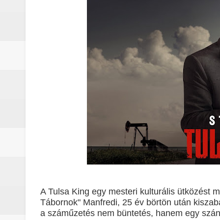
A leleplezés napja (2026) - Kritika
Marshals: A Dutton család legsöté
Gonosz halott : Az ébredés (2023)
A Yellowstone hiányzó darabja: 
Jogászok döntötték el Monica Du
Michael (2026) - Kritika
A lila fátyol: Rejtélyek könyve – 
A lila fátyol – a rejtélyek könyve
A Lila Fátyol: Rejtélyek Könyve, 
A Tulsa King egy mesteri kulturális ütközést 
Tábornok" Manfredi, 25 év börtön után kiszaba
A The Mandalorian and Grogu trail
a száműzetés nem büntetés, hanem egy szándé