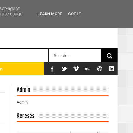
user-agent
erate usage
LEARN MORE
GOT IT
án
Admin
Admin
Keresés