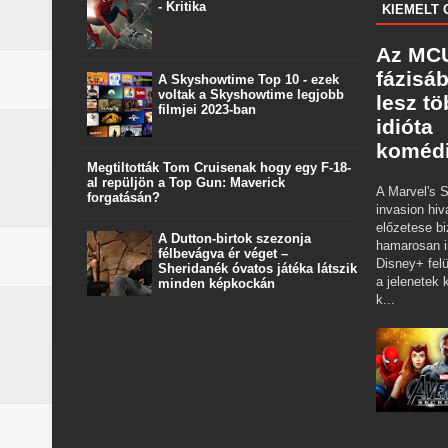
- Kritika
KIEMELT 
Az MCU
fázisá
A Skyshowtime Top 10 - ezek
voltak a Skyshowtime legjobb
lesz t
filmjei 2023-ban
idióta
koméd
Megtiltották Tom Cruisenak hogy egy F-18-
al repüljön a Top Gun: Maverick
A Marvel's S
forgatásán?
invasion hiv
előzetese bi
A Dutton‑birtok szezonja
hamarosan i
félbevágva ér véget –
Disney+ felü
Sheridanék óvatos játéka látszik
a jelenetek k
minden képkockán
k...