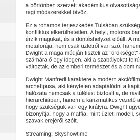
a börtönben szerzett akadémikus olvasottsága
régi módszerekkel ötvöz.
Ez a rohamos terjeszkedés Tulsában szükségsz
konfliktus elkerülhetetlen. A helyi, motoros
érzik magukat, és a döntéshelyzet előáll. A mo
metaforája; nem csak üzletről van szó, hanem ar
Dwight a maga módján tiszteli az "örökséget"
számára ő egy idegen, aki a szabályokat felrú
változtak, de az emberi természet és a domin
Dwight Manfredi karaktere a modern akciófil
archetípusa, aki kénytelen adaptálódni a kapi
hálózata nemcsak a túlélést biztosítja, de rávi
hierarchiában, hanem a karizmatikus vezető a
hogy szükségük van egy királyra. Dwight ügy
bizonyítja, hogy a maffia, mint üzleti modell,
szavak erejéről szólt.
Streaming: Skyshowtime