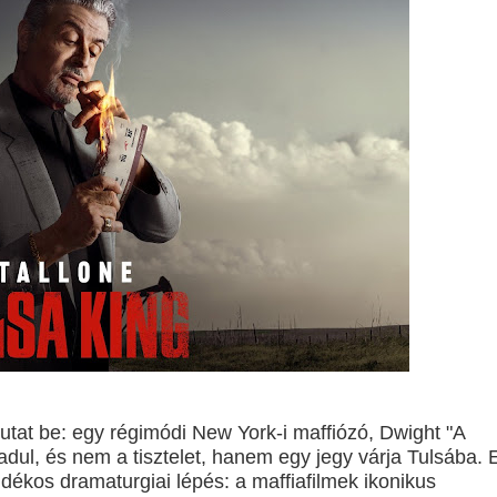
tebb titka kiderült – és most már Pete Calvin is benne van
 - Kritika
Sheridan végre megmutatja a gyász valódi arcát a The Madison 
tton sorsát? Meglepő részletek a Yellowstone-univerzumból
A végjáték
 - Harmadik felvonás
avagy mi lenne, ha a Netflix fantasy dráma görög istenekkel foly
mutat be: egy régimódi New York-i maffiózó, Dwight "A
dul, és nem a tisztelet, hanem egy jegy várja Tulsába. 
ere brutális akciót ígér
kos dramaturgiai lépés: a maffiafilmek ikonikus