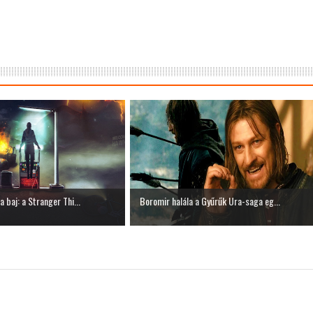
 baj: a Stranger Thi...
Boromir halála a Gyűrűk Ura-saga eg...