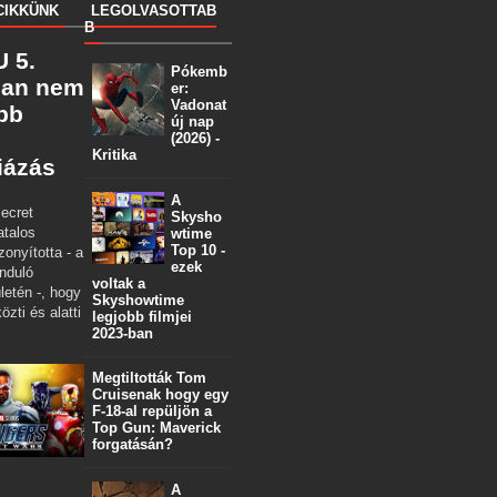
CIKKÜNK
LEGOLVASOTTAB
B
 5.
Pókemb
ban nem
er:
Vadonat
öbb
új nap
(2026) -
Kritika
iázás
A
ecret
Skysho
atalos
wtime
Top 10 -
zonyította - a
ezek
nduló
voltak a
letén -, hogy
Skyshowtime
özti és alatti
legjobb filmjei
2023-ban
Megtiltották Tom
Cruisenak hogy egy
F-18-al repüljön a
Top Gun: Maverick
forgatásán?
A