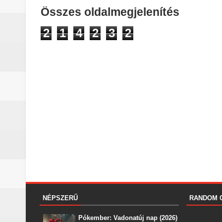
Összes oldalmegjelenítés
2
1
4
2
3
2
NÉPSZERŰ
RANDOM 
Pókember: Vadonatúj nap (2026)