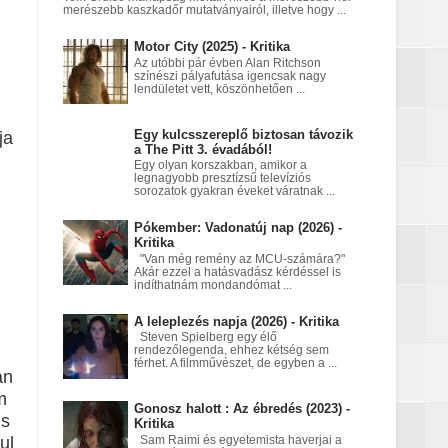
merészebb kaszkadőr mutatványairól, illetve hogy ...
nt egy Netflix‑fantasy
Motor City (2025) - Kritika
Az utóbbi pár évben Alan Ritchson
színészi pályafutása igencsak nagy
lendületet vett, köszönhetően ...
a égett
Egy kulcsszereplő biztosan távozik
ja
a The Pitt 3. évadából!
Egy olyan korszakban, amikor a
legnagyobb presztízsű televíziós
sorozatok gyakran éveket váratnak ...
Pókember: Vadonatúj nap (2026) -
Kritika
"Van még remény az MCU-számára?"
Akár ezzel a hatásvadász kérdéssel is
indíthatnám mondandómat ...
A leleplezés napja (2026) - Kritika
Steven Spielberg egy élő
rendezőlegenda, ehhez kétség sem
férhet. A filmművészet, de egyben a ...
an
m
Gonosz halott : Az ébredés (2023) -
is
Kritika
ul
Sam Raimi és egyetemista haverjai a