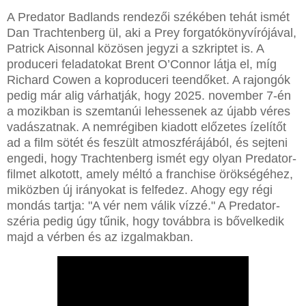
A Predator Badlands rendezői székében tehát ismét
Dan Trachtenberg ül, aki a Prey forgatókönyvírójával,
Patrick Aisonnal közösen jegyzi a szkriptet is. A
produceri feladatokat Brent O’Connor látja el, míg
Richard Cowen a koproduceri teendőket. A rajongók
pedig már alig várhatják, hogy 2025. november 7-én
a mozikban is szemtanúi lehessenek az újabb véres
vadászatnak. A nemrégiben kiadott előzetes ízelítőt
ad a film sötét és feszült atmoszférájából, és sejteni
engedi, hogy Trachtenberg ismét egy olyan Predator-
filmet alkotott, amely méltó a franchise örökségéhez,
miközben új irányokat is felfedez. Ahogy egy régi
mondás tartja: "A vér nem válik vízzé." A Predator-
széria pedig úgy tűnik, hogy továbbra is bővelkedik
majd a vérben és az izgalmakban.