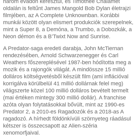
három évadon keresztül, és Timothée Chalamet
oldalán is feltűnt James Mangold Bob Dylan életrajzi
filmjében, az A Complete Unknownban. Korábbi
munkái között olyan elismert produkciók szerepelnek,
mint a Super 8, a Demóna, a Trumbo, a Dobozkák, a
Neon démon és a B’Twixt Now and Sunrise.
A Predator-saga eredeti darabja, John McTiernan
rendezésében, Arnold Schwarzenegger és Carl
Weathers főszereplésével 1987-ben hódította meg a
mozik és a rajongók világát. A mindössze 15 millió
dolláros költségvetésből készült film (ami inflációval
korrigálva körülbelül 41 millió dollárnak felel meg)
világszerte közel 100 millió dolláros bevételt termelt
(mai értéken mintegy 300 millió dollár). A franchise
azóta olyan folytatásokkal bővült, mint az 1990-es
Predator 2, a 2010-es Ragadozók és a 2018-as A
ragadozó. A hírhedt földönkívüli szörnyeteg ráadásul
kétszer is összecsapott az Alien-széria
xenomorfjaival.