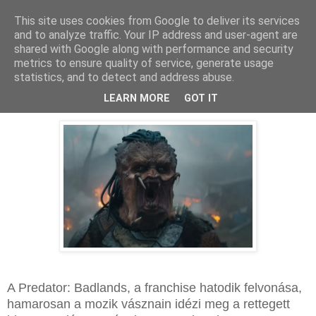
This site uses cookies from Google to deliver its services
and to analyze traffic. Your IP address and user-agent are
shared with Google along with performance and security
metrics to ensure quality of service, generate usage
statistics, and to detect and address abuse.
2025. április 23., szerda
Év végén jön a Predator: Badlands
LEARN MORE
GOT IT
A Predator: Badlands, a franchise hatodik felvonása,
hamarosan a mozik vásznain idézi meg a rettegett