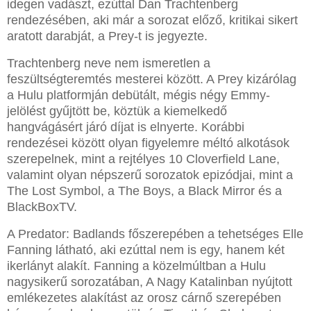
idegen vadászt, ezúttal Dan Trachtenberg
rendezésében, aki már a sorozat előző, kritikai sikert
aratott darabját, a Prey-t is jegyezte.
Trachtenberg neve nem ismeretlen a
feszültségteremtés mesterei között. A Prey kizárólag
a Hulu platformján debütált, mégis négy Emmy-
jelölést gyűjtött be, köztük a kiemelkedő
hangvágásért járó díjat is elnyerte. Korábbi
rendezései között olyan figyelemre méltó alkotások
szerepelnek, mint a rejtélyes 10 Cloverfield Lane,
valamint olyan népszerű sorozatok epizódjai, mint a
The Lost Symbol, a The Boys, a Black Mirror és a
BlackBoxTV.
A Predator: Badlands főszerepében a tehetséges Elle
Fanning látható, aki ezúttal nem is egy, hanem két
ikerlányt alakít. Fanning a közelmúltban a Hulu
nagysikerű sorozatában, A Nagy Katalinban nyújtott
emlékezetes alakítást az orosz cárnő szerepében