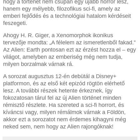
hogy a történet nem csupán egy újabb horror lesz,
hanem egy mélyebb, filozofikus sci-fi, amely az
emberi fejlődés és a technológiai hatalom kérdéseit
feszegeti.
Ahogy H. R. Giger, a Xenomorphok ikonikus
tervezője mondta: „A félelem az ismeretlenből fakad.”
Az Alien: Earth pontosan ezt az érzést hozza el – egy
világot, amelyben az emberiség még nem tudja,
milyen borzalmak várnak rá.
A sorozat augusztus 12-én debütál a Disney+
platformon, és az első két epizód rögtön elérhető
lesz. A további részek hetente érkeznek, így
fokozatosan tárul fel az új Alien történet minden
rémisztő részlete. Ha szereted a sci-fi horrort, és
kíváncsi vagy, milyen rémálmok várnak a Földön,
akkor ezt a sorozatot nem érdemes kihagyni még
neked sem, nem hogy az Alien rajongóknak!