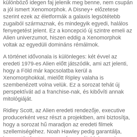
különböző idegen faj jelenik meg benne, nem csupán
a jól ismert Xenomorphok. A Disney+ előzetese
szerint ezek az életformák a galaxis legsötétebb
zugaiból származnak, és mindegyik egyedi, halálos
fenyegetést jelent. Ez a koncepció új szintre emeli az
Alien univerzumot, hiszen eddig a Xenomorphok
voltak az egyedüli domináns rémálmok.
A történet idővonala is különleges: két évvel az
eredeti 1979-es Alien előtt játszódik, ami azt jelenti,
hogy a Föld már kapcsolatba kerül a
Xenomorphokkal, mielőtt Ripley valaha is
szembenézett volna velük. Ez a sorozat tehát új
perspektívát ad a franchise-nak, és kibővíti annak
mitológiáját.
Ridley Scott, az Alien eredeti rendezője, executive
producerként vesz részt a projektben, ami biztosítja,
hogy a sorozat hű maradjon az eredeti filmek
szellemiségéhez. Noah Hawley pedig garantálja,