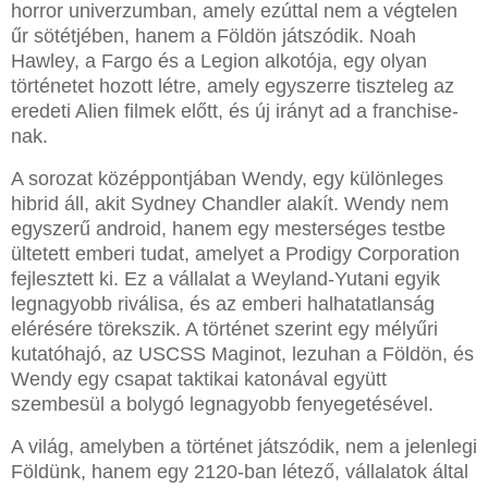
horror univerzumban, amely ezúttal nem a végtelen
űr sötétjében, hanem a Földön játszódik. Noah
Hawley, a Fargo és a Legion alkotója, egy olyan
történetet hozott létre, amely egyszerre tiszteleg az
eredeti Alien filmek előtt, és új irányt ad a franchise-
nak.
A sorozat középpontjában Wendy, egy különleges
hibrid áll, akit Sydney Chandler alakít. Wendy nem
egyszerű android, hanem egy mesterséges testbe
ültetett emberi tudat, amelyet a Prodigy Corporation
fejlesztett ki. Ez a vállalat a Weyland-Yutani egyik
legnagyobb riválisa, és az emberi halhatatlanság
elérésére törekszik. A történet szerint egy mélyűri
kutatóhajó, az USCSS Maginot, lezuhan a Földön, és
Wendy egy csapat taktikai katonával együtt
szembesül a bolygó legnagyobb fenyegetésével.
A világ, amelyben a történet játszódik, nem a jelenlegi
Földünk, hanem egy 2120-ban létező, vállalatok által