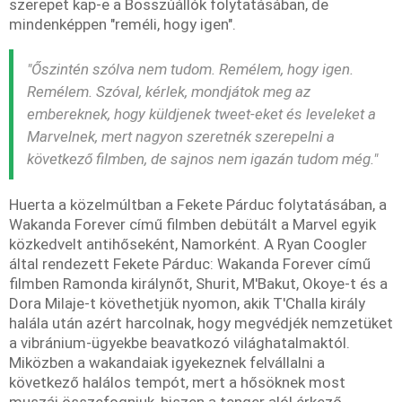
szerepet kap-e a Bosszúállók folytatásában, de
mindenképpen "reméli, hogy igen".
"Őszintén szólva nem tudom. Remélem, hogy igen.
Remélem. Szóval, kérlek, mondjátok meg az
embereknek, hogy küldjenek tweet-eket és leveleket a
Marvelnek, mert nagyon szeretnék szerepelni a
következő filmben, de sajnos nem igazán tudom még."
Huerta a közelmúltban a Fekete Párduc folytatásában, a
Wakanda Forever című filmben debütált a Marvel egyik
közkedvelt antihőseként, Namorként. A Ryan Coogler
által rendezett Fekete Párduc: Wakanda Forever című
filmben Ramonda királynőt, Shurit, M'Bakut, Okoye-t és a
Dora Milaje-t követhetjük nyomon, akik T'Challa király
halála után azért harcolnak, hogy megvédjék nemzetüket
a vibránium-ügyekbe beavatkozó világhatalmaktól.
Miközben a wakandaiak igyekeznek felvállalni a
következő halálos tempót, mert a hősöknek most
muszáj összefogniuk, hiszen a tenger alól érkező