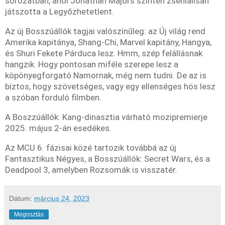
sorozatban, ahol Jonathan Majors szintén zseniálisan
játszotta a Legyőzhetetlent.
Az új Bosszúállók tagjai valószínűleg: az Új világ rend
Amerika kapitánya, Shang-Chi, Marvel kapitány, Hangya,
és Shuri Fekete Párduca lesz. Hmm, szép felállásnak
hangzik. Hogy pontosan miféle szerepe lesz a
köpönyegforgató Namornak, még nem tudni. De az is
biztos, hogy szövetséges, vagy egy ellenséges hös lesz
a szóban forduló filmben.
A Boszzúállók: Kang-dinasztia várható mozipremierje
2025. május 2-án esedékes.
Az MCU 6. fázisai közé tartozik továbbá az új
Fantasztikus Négyes, a Bosszúállók: Secret Wars, és a
Deadpool 3, amelyben Rozsomák is visszatér.
Dátum:
március 24, 2023
Megosztás