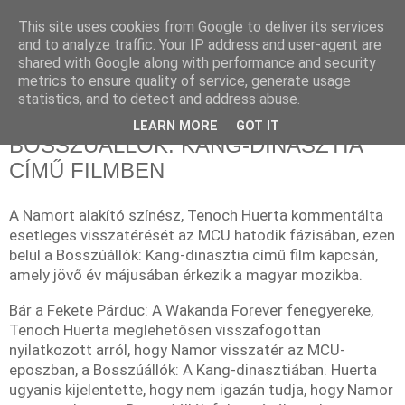
This site uses cookies from Google to deliver its services
and to analyze traffic. Your IP address and user-agent are
shared with Google along with performance and security
metrics to ensure quality of service, generate usage
statistics, and to detect and address abuse.
2023. március 24., péntek
NAMOR MÉG VISSZATÉR A
LEARN MORE
GOT IT
BOSSZÚÁLLÓK: KANG-DINASZTIA
CÍMŰ FILMBEN
A Namort alakító színész, Tenoch Huerta kommentálta
esetleges visszatérését az MCU hatodik fázisában, ezen
belül a Bosszúállók: Kang-dinasztia című film kapcsán,
amely jövő év májusában érkezik a magyar mozikba.
Bár a Fekete Párduc: A Wakanda Forever fenegyereke,
Tenoch Huerta meglehetősen visszafogottan
nyilatkozott arról, hogy Namor visszatér az MCU-
eposzban, a Bosszúállók: A Kang-dinasztiában. Huerta
ugyanis kijelentette, hogy nem igazán tudja, hogy Namor