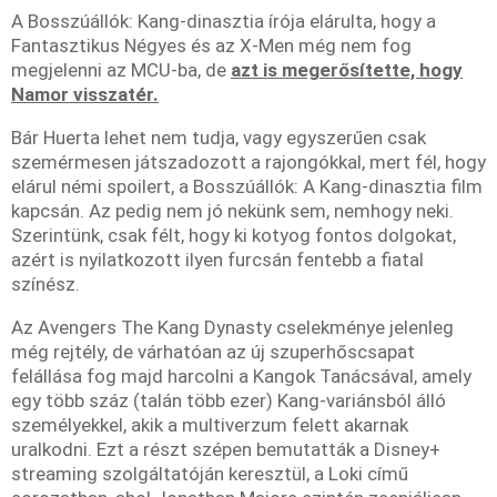
A Bosszúállók: Kang-dinasztia írója elárulta, hogy a
Fantasztikus Négyes és az X-Men még nem fog
megjelenni az MCU-ba, de
azt is megerősítette, hogy
Namor visszatér.
Bár Huerta lehet nem tudja, vagy egyszerűen csak
szemérmesen játszadozott a rajongókkal, mert fél, hogy
elárul némi spoilert, a Bosszúállók: A Kang-dinasztia film
kapcsán. Az pedig nem jó nekünk sem, nemhogy neki.
Szerintünk, csak félt, hogy ki kotyog fontos dolgokat,
azért is nyilatkozott ilyen furcsán fentebb a fiatal
színész.
Az Avengers The Kang Dynasty cselekménye jelenleg
még rejtély, de várhatóan az új szuperhőscsapat
felállása fog majd harcolni a Kangok Tanácsával, amely
egy több száz (talán több ezer) Kang-variánsból álló
személyekkel, akik a multiverzum felett akarnak
uralkodni. Ezt a részt szépen bemutatták a Disney+
streaming szolgáltatóján keresztül, a Loki című