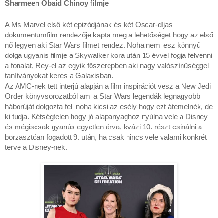
Sharmeen Obaid Chinoy filmje
A Ms Marvel első két epizódjának és két Oscar-díjas
dokumentumfilm rendezője kapta meg a lehetőséget hogy az első
nő legyen aki Star Wars filmet rendez. Noha nem lesz könnyű
dolga ugyanis filmje a Skywalker kora után 15 évvel fogja felvenni
a fonalat, Rey-el az egyik főszerepben aki nagy valószínűséggel
tanítványokat keres a Galaxisban.
Az AMC-nek tett interjú alapján a film inspirációt vesz a New Jedi
Order könyvsorozatból ami a Star Wars legendák legnagyobb
háborúját dolgozta fel, noha kicsi az esély hogy ezt átemelnék, de
ki tudja. Kétségtelen hogy jó alapanyaghoz nyúlna vele a Disney
és mégiscsak gyanús egyetlen árva, kvázi 10. részt csinálni a
borzasztóan fogadott 9. után, ha csak nincs vele valami konkrét
terve a Disney-nek.