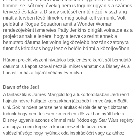
filmmel se, sőt még évekig nem is fogunk ugyanis a számos
tényező és talán a Disney sietését érintő nézői visszhang
miatt a tervben lévő filmekre még sokat kell várnunk. Volt
például a Rogue Squadron amit a Wonder Woman
rendezőjeként ismeretes Patty Jenkins dirigált volna,de ez a
projekt annak ellenére, hogy a tervek szerint ennek a
bemutató dátuma lett volna legközelebb hozzánk zátonyra
futott és kérdéses hogy lesz e belőle bármi a közeljövőben.
Három projekt viszont hivatalos bejelentésre került sőt bemutató
dátumot is kapott szóval nézzük miket várhatunk a Disney és a
Lucasfilm háza tájáról néhány év múlva.
Dawn of the Jedi
A fantasztikus James Mangold fog a tükörfordításban Jedi rend
hajnala névre hallgató korszakban játszódó film volánja mögött
ülni. Sok mindent persze nem árultak el róla de annyit biztosan
tudunk hogy nem teljesen ismeretlen időszakban nyúlt bele a
Disney ugyanis azonos címmel már íródott egy Star Wars regény
ami ugyan nem képezi a kánon részét de bőven van
valószínűsége hogy nyúlnak oda inspirációért vagy az ahhoz