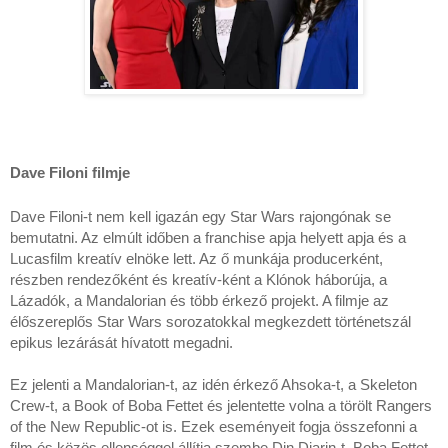
Dave Filoni filmje
Dave Filoni-t nem kell igazán egy Star Wars rajongónak se
bemutatni. Az elmúlt időben a franchise apja helyett apja és a
Lucasfilm kreatív elnöke lett. Az ő munkája producerként,
részben rendezőként és kreatív-ként a Klónok háborúja, a
Lázadók, a Mandalorian és több érkező projekt. A filmje az
élőszereplős Star Wars sorozatokkal megkezdett történetszál
epikus lezárását hívatott megadni.
Ez jelenti a Mandalorian-t, az idén érkező Ahsoka-t, a Skeleton
Crew-t, a Book of Boba Fettet és jelentette volna a törölt Rangers
of the New Republic-ot is. Ezek eseményeit fogja összefonni a