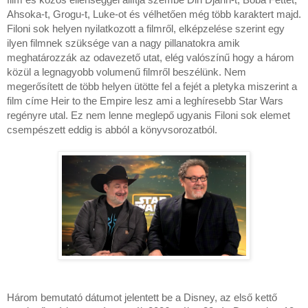
film és közös ellenséggel állítja szembe Din Djarin-t, Boba Fettet,
Ahsoka-t, Grogu-t, Luke-ot és vélhetően még több karaktert majd.
Filoni sok helyen nyilatkozott a filmről, elképzelése szerint egy
ilyen filmnek szüksége van a nagy pillanatokra amik
meghatározzák az odavezető utat, elég valószínű hogy a három
közül a legnagyobb volumenű filmről beszélünk. Nem
megerősített de több helyen ütötte fel a fejét a pletyka miszerint a
film címe Heir to the Empire lesz ami a leghíresebb Star Wars
regényre utal. Ez nem lenne meglepő ugyanis Filoni sok elemet
csempészett eddig is abból a könyvsorozatból.
Három bemutató dátumot jelentett be a Disney, az első kettő