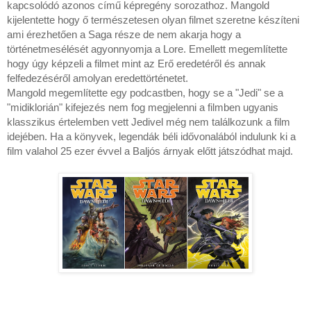
kapcsolódó azonos című képregény sorozathoz. Mangold
kijelentette hogy ő
természetesen olyan filmet szeretne készíteni
ami érezhetően a Saga része de nem akarja hogy a
történetmesélését agyonnyomja a Lore. Emellett megemlítette
hogy úgy képzeli a filmet mint az Erő eredetéről és annak
felfedezéséről amolyan eredettörténetet.
Mangold megemlítette egy podcastben, hogy se a "Jedi" se a
"midiklorián" kifejezés nem fog megjelenni a filmben ugyanis
klasszikus értelemben vett Jedivel még nem találkozunk a film
idejében. Ha a könyvek, legendák béli idővonalából indulunk ki a
film valahol 25 ezer évvel a Baljós árnyak előtt játszódhat majd.