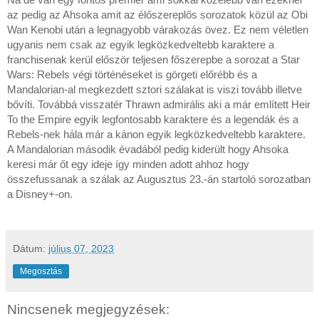
Na de van egy fontos premier ami sokkal közelebb van ezeknél
az pedig az Ahsoka amit az élőszereplős sorozatok közül az Obi
Wan Kenobi után a legnagyobb várakozás övez. Ez nem véletlen
ugyanis nem csak az egyik legközkedveltebb karaktere a
franchisenak kerül először teljesen főszerepbe a sorozat a Star
Wars: Rebels végi történéseket is görgeti előrébb és a
Mandalorian-al megkezdett sztori szálakat is viszi tovább illetve
bővíti. Továbbá visszatér Thrawn admirális aki a már említett Heir
To the Empire egyik legfontosabb karaktere és a legendák és a
Rebels-nek hála már a kánon egyik legközkedveltebb karaktere.
A Mandalorian második évadából pedig kiderült hogy Ahsoka
keresi már őt egy ideje így minden adott ahhoz hogy
összefussanak a szálak az Augusztus 23.-án startoló sorozatban
a Disney+-on.
Dátum:
július 07, 2023
Megosztás
Nincsenek megjegyzések: