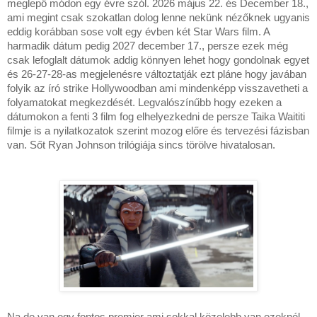
meglepő módon egy évre szól. 2026 május 22. és December 18.,
ami megint csak szokatlan dolog lenne nekünk nézőknek ugyanis
eddig korábban sose volt egy évben két Star Wars film. A
harmadik dátum pedig 2027 december 17., persze ezek még
csak lefoglalt dátumok addig könnyen lehet hogy gondolnak egyet
és 26-27-28-as megjelenésre változtatják ezt pláne hogy javában
folyik az író strike Hollywoodban ami mindenképp visszavetheti a
folyamatokat megkezdését. Legvalószínűbb hogy ezeken a
dátumokon a fenti 3 film fog elhelyezkedni de persze Taika Waititi
filmje is a nyilatkozatok szerint mozog előre és tervezési fázisban
van. Sőt Ryan Johnson trilógiája sincs törölve hivatalosan.