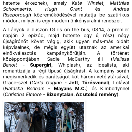
hetente érkeznek), amely
Kate Winslet, Matthias
Schoenaerts, Hugh Grant
és
Andrea
Riseborough
közreműködésével mutatja be szatírikus
módon, milyen is egy modern önkényuralmi rendszer.
A Lányok a buszon (Girls on the bus, 03.14, a premier
napján 2 epizód, majd hetente egy új rész) négy
újságírónőt követ végig, akik ugyan más-más oldalt
képviselnek, de mégis együtt utaznak az amerikai
elnökválasztás kampánykörűtján. A történet
középpontjában Sadie McCarthy áll (
Melissa
Benoit
-
Supergirl,
Whiplash), az idealista, aki
romantizálja a régi típusú újságírást. A kampány során
megismerkedik és barátságot köt három vetélytársával,
Grace-szel (
Carla Gugino -
Jett, Törésvonal
), Lolával
(
Natasha Behnam
-
Mayans M.C.
) és Kimberlynnel
(
Christina Elmore
-
Bizonytalan, Az utolsó remény
).