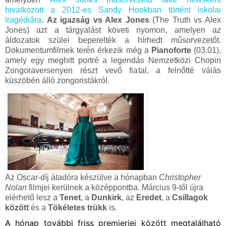
hivatkozott a 2012-es Sandy Hookban történt iskolai
tragédiára
.
Az igazság vs Alex Jones
(The Truth vs Alex
Jones) azt a tárgyalást követi nyomon, amelyen az
áldozatok szülei beperelték a hírhedt műsorvezetőt.
Dokumentumfilmek terén érkezik még a
Pianoforte
(03.01),
amely egy meghitt portré a legendás Nemzetközi Chopin
Zongoraversenyen részt vevő fiatal, a felnőtté válás
küszöbén álló zongoristákról.
Az Oscar-díj átadóra készülve a hónapban
Christopher
Nolan
filmjei kerülnek a középpontba. Március 9-től újra
elérhető lesz a
Tenet
, a
Dunkirk
, az
Eredet
, a
Csillagok
között
és a
Tökéletes trükk
is.
A hónap további friss premierjei között megtalálható