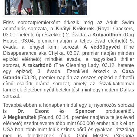
Friss sorozatpremierként érkezik még az Adult Swim
animániós sorozata, a
Királyi Krékerek
(Royal Crackers,
03.01, hetente új részekkel) 2. évada, a
Kutyaotthon
(Dog
House, 03.04, premier napján a teljes évad elérhető) 5.
évada, a lengyel krimi sorozat,
A védőügyvéd
(The
Disappearance aka Chylka, 03.07, premier napján minden
epizód elérhető) mindkét évada, a nagysikerű thriller
sorozat,
A takarítónő
(The Cleaning Lady, 03.12, hetente
egy epizód) 3. évada. Ezenkívül érkezik a
Casa
Grande
(03.28, premier napján az összes epizód elérhető)
című családi dráma sorozat, amely az észak-kaliforniai
farmerek életében nyújt betekintést, mint egy modern Dallas
sorozat.
Továbbá ebben a hónapban indul egy új nyomozós sorozat
is
Dr. Csont
és
Spencer
producerétől.
A
Megkerültek
(Found, 03.14., premier napján a teljes évad
elérhető) szerint évente több mint 600.000 ember tűnik el az
USA-ban, több mint felük színes bőrű és gyakran látszólag
meg is feledkeznek róluk. Gabi Mosley (
Shanola