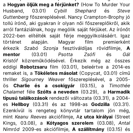
a
Hogyan öljük meg a férjünket?
(How To Murder Your
Husband, 03.01)
Cybill Shephard
és
Steve
Guttenberg
főszereplésével. Nancy Crampton-Brophy jó
tollú írónő, aki gyakran ír olyan női főszereplőkről, akik
arról fantáziálnak, hogy megölik saját férjüket. Az írónőt
2022-ben elítélték saját férje meggyilkolásáért. Igaz
történet alapján. Magyar film premierként
érkezik
Szabó Szonja
fesztiváldíjas rövidfilmje,
A
mentor
(03.01)
Psotta Zsófi
és
Gál
Kristóf
közreműködésével. Érkezik még az összes
eddigi
Robotzsaru
film (03.01), beleértve a 2014-es
remaket is, a
Tökéletes másolat
(Copycat, 03.01) című
thriller
Sigourney Weaver
főszereplésével, a 2005-
ös
Charlie és a csokigyár
(03.15), a
Timothée
Chalamet
féle
Szólts a neveden
(03.29), a
Harmadik
típusú találkozások
rendezői változata (03.31), a 2004-
es
Hellboy
(03.31) és az 1998-as
Godzilla
(03.31).
Ezenkívül is rengeteg könyvtár tartalom jön még,
mint
Keanu Reeves
akciófilmje, A
z utca királyai
(Street
Kings, 03.08), a
Kótyagos szerelem
(03.08),
Antal
Nimród
2009-es akciófilmje,
A szállítmány
(03.15) és