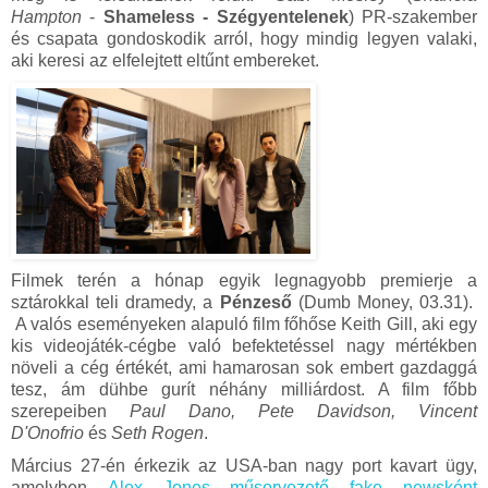
Hampton
-
Shameless - Szégyentelenek
) PR-szakember
és csapata gondoskodik arról, hogy mindig legyen valaki,
aki keresi az elfelejtett eltűnt embereket.
Filmek terén a hónap egyik legnagyobb premierje a
sztárokkal teli dramedy, a
Pénzeső
(Dumb Money, 03.31).
A valós eseményeken alapuló film főhőse Keith Gill, aki egy
kis videojáték-cégbe való befektetéssel nagy mértékben
növeli a cég értékét, ami hamarosan sok embert gazdaggá
tesz, ám dühbe gurít néhány milliárdost. A film főbb
szerepeiben
Paul Dano, Pete Davidson, Vincent
D'Onofrio
és
Seth Rogen
.
Március 27-én érkezik az USA-ban nagy port kavart ügy,
amelyben
Alex Jones műsorvezető fake newsként