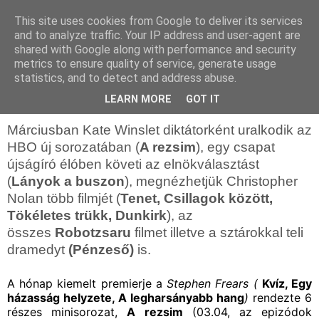
This site uses cookies from Google to deliver its services
and to analyze traffic. Your IP address and user-agent are
shared with Google along with performance and security
metrics to ensure quality of service, generate usage
statistics, and to detect and address abuse.
2024. február 17., szombat
HBO Max márciusi ajánló
LEARN MORE
GOT IT
Márciusban Kate Winslet diktátorként uralkodik az
HBO új sorozatában (
A rezsim
), egy csapat
újságíró élóben követi az elnökválasztást
(
Lányok a buszon
), megnézhetjük Christopher
Nolan több filmjét (
Tenet, Csillagok között,
Tökéletes trükk, Dunkirk
), az
összes
Robotzsaru
filmet illetve a sztárokkal teli
dramedyt
(Pénzeső)
is.
A hónap kiemelt premierje a
Stephen Frears (
Kvíz, Egy
házasság helyzete, A legharsányabb hang
)
rendezte 6
részes minisorozat,
A rezsim
(03.04, az epizódok