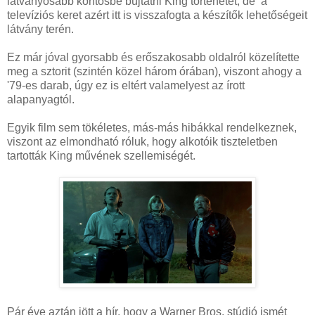
látványosabb köntösbe bújtatni King történetét, de a
televíziós keret azért itt is visszafogta a készítők lehetőségeit
látvány terén.
Ez már jóval gyorsabb és erőszakosabb oldalról közelítette
meg a sztorit (szintén közel három órában), viszont ahogy a
'79-es darab, úgy ez is eltért valamelyest az írott
alapanyagtól.
Egyik film sem tökéletes, más-más hibákkal rendelkeznek,
viszont az elmondható róluk, hogy alkotóik tiszteletben
tartották King művének szellemiségét.
Pár éve aztán jött a hír, hogy a Warner Bros. stúdió ismét