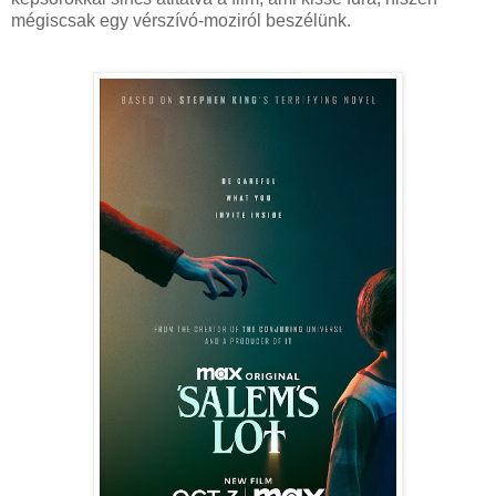
mégiscsak egy vérszívó-moziról beszélünk.