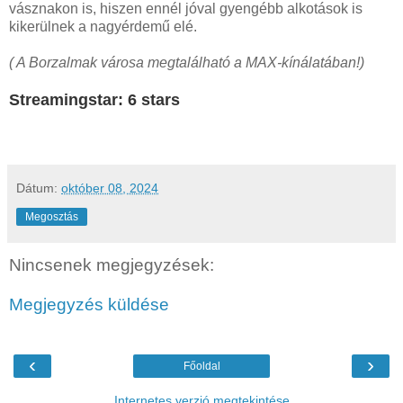
vásznakon is, hiszen ennél jóval gyengébb alkotások is
kikerülnek a nagyérdemű elé.
( A Borzalmak városa megtalálható a MAX-kínálatában!)
Streamingstar: 6 stars
Dátum:
október 08, 2024
Megosztás
Nincsenek megjegyzések:
Megjegyzés küldése
‹
›
Főoldal
Internetes verzió megtekintése