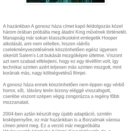
A hazánkban A gonosz háza címet kapó feldolgozás közel
három órában próbálta meg átadni King művének történetét.
Manapság már sokan klasszikusként emlegetik Hooper
alkotását, ami nem véletlen, hiszen ráérős
cselekményvezetésének köszönhetően egész ügyesen
sikerült Salem's Lot bukását mozgóképre ültetnie. Viszont
azt sem szabad elfelejteni, hogy ez egy tévéfilm volt, így
technikai szinten azért teljesen más szinten mozgott, mint
korának más, nagy költségvetésű filmjei.
A gonosz háza ennek köszönhetően nem éppen egy vérbő
horror, sőt, látvány terén bizony eléggé visszafogott,
cserébe viszont szépen végig zongorázza a regény főbb
mozzanatait.
2004-ben aztán készült egy újabb adaptáció, szintén
kisképernyőre, ez már hazánkban is a Borzalmak városa
címen jelent meg. Ez a verzió már megpróbálta