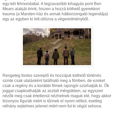
egy-két félmondattal. A legzavaróbb kihagyás pont Ben
Mears alakját érinti, hiszen a hozzá köthető gyerekkori
trauma (a Marsten-ház és annak hátborzongató legendája)
egy az egyben ki lett ollózva a végeredményből.
Rengeteg fontos szereplő és hozzájuk köthető történés
szinte csak utalásként található meg a filmben, de ezeket
csak a regény és a korábbi filmek rajongói szúrhatják ki. Ők
joggal csapkodhatják az asztalt mérgükben, az egyszeri
nézők meg csak értetlenül nézhetnek maguk elé, hogy akkor
bizonyos figurák miért is tűnnek el nyom nélkül, esetleg
néhány sejtelmes jelenet miért nem fut ki végül sehova.