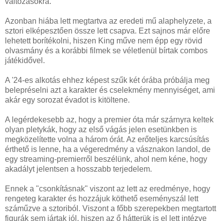
változásokra.
Azonban hiába lett megtartva az eredeti mű alaphelyzete, a
sztori elképesztően össze lett csapva. Ezt sajnos már előre
lehetett borítékolni, hiszen King műve nem épp egy rövid
olvasmány és a korábbi filmek se véletlenül bírtak combos
játékidővel.
A '24-es alkotás ehhez képest szűk két órába próbálja meg
belepréselni azt a karakter és cselekmény mennyiséget, ami
akár egy sorozat évadot is kitöltene.
A legérdekesebb az, hogy a premier óta már szárnyra keltek
olyan pletykák, hogy az első vágás jelen esetünkben is
megközelítette volna a három órát. Az erőteljes karcsúsítás
érthető is lenne, ha a végeredmény a vásznakon landol, de
egy streaming-premierről beszélünk, ahol nem kéne, hogy
akadályt jelentsen a hosszabb terjedelem.
Ennek a "csonkításnak" viszont az lett az eredménye, hogy
rengeteg karakter és hozzájuk köthető eseményszál lett
száműzve a sztoriból. Viszont a főbb szerepekben megtartott
figurák sem jártak jól, hiszen az ő hátterük is el lett intézve