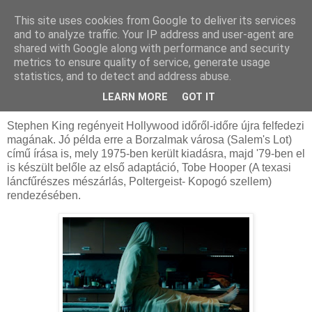
This site uses cookies from Google to deliver its services
and to analyze traffic. Your IP address and user-agent are
shared with Google along with performance and security
metrics to ensure quality of service, generate usage
statistics, and to detect and address abuse.
2024. október 8., kedd
Borzalmak városa (2024) - Kritika
LEARN MORE
GOT IT
Stephen King regényeit Hollywood időről-időre újra felfedezi
magának. Jó példa erre a Borzalmak városa (Salem's Lot)
című írása is, mely 1975-ben került kiadásra, majd '79-ben el
is készült belőle az első adaptáció, Tobe Hooper (A texasi
láncfűrészes mészárlás, Poltergeist- Kopogó szellem)
rendezésében.