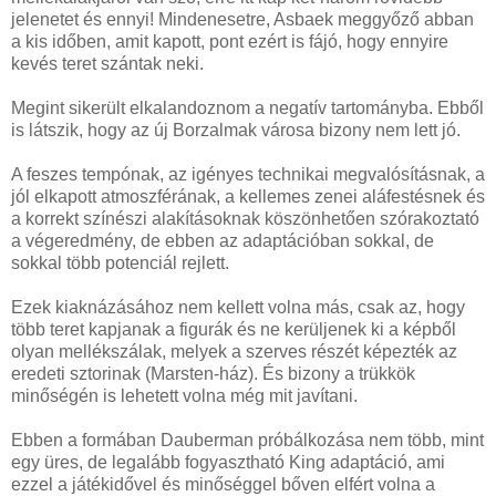
jelenetet és ennyi! Mindenesetre, Asbaek meggyőző abban
a kis időben, amit kapott, pont ezért is fájó, hogy ennyire
kevés teret szántak neki.
Megint sikerült elkalandoznom a negatív tartományba. Ebből
is látszik, hogy az új Borzalmak városa bizony nem lett jó.
A feszes tempónak, az igényes technikai megvalósításnak, a
jól elkapott atmoszférának, a kellemes zenei aláfestésnek és
a korrekt színészi alakításoknak köszönhetően szórakoztató
a végeredmény, de ebben az adaptációban sokkal, de
sokkal több potenciál rejlett.
Ezek kiaknázásához nem kellett volna más, csak az, hogy
több teret kapjanak a figurák és ne kerüljenek ki a képből
olyan mellékszálak, melyek a szerves részét képezték az
eredeti sztorinak (Marsten-ház). És bizony a trükkök
minőségén is lehetett volna még mit javítani.
Ebben a formában Dauberman próbálkozása nem több, mint
egy üres, de legalább fogyasztható King adaptáció, ami
ezzel a játékidővel és minőséggel bőven elfért volna a