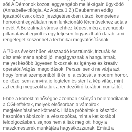
sőt! A Démonok között leggyengébb mellékágain ügyködő
(Annabelle-trilógia, Az Apáca 1.2.) Dauberman eddig
igazából csak olcsó ijesztgetésekben utazó, kompetens
horrorként egyáltalán nem funkcionáló fércművekhez adta a
nevét. A Borzalmak városa ehhez képest még a gyengébb
pillanataival együtt is egy teljesen fogyasztható darab, ami
rengeteget köszönhet a technikai megvalósításnak.
A '70-es éveket hűen visszaadó kosztümök, frizurák és
díszletek már alapból jól megágyaznak a hangulatnak,
melyet később ügyesen fokoznak az igényes és kreatív
operatőri/vágási megoldások. Persze, senki ne várja azt,
hogy formai szempontból itt éri el a csúcsát a modern horror,
de közel sem annyira jellegtelen és steril a képivilág, mint
azt eddig megszokhattuk a rendező/író korábbi munkáitól.
Ebbe a korrekt minőségbe azonban csúnyán belerondítanak
a CGI-effektek, melyek elsősorban a vámpírok
megjelenítéséhez köthetők. Hiába próbálták a készítők
hasonlóan ábrázolni a vérszopókat, mint a két korábbi
feldolgozásban, sajnos nem álltak meg ott, hogy a
maszkmesterek munkájára hagyatkozzanak. Emiatt a