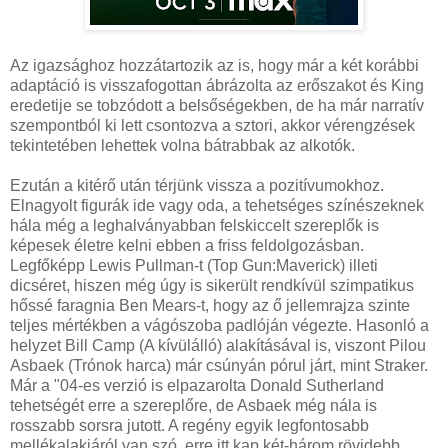
Az igazsághoz hozzátartozik az is, hogy már a két korábbi
adaptáció is visszafogottan ábrázolta az erőszakot és King
eredetije se tobzódott a belsőségekben, de ha már narratív
szempontból ki lett csontozva a sztori, akkor vérengzések
tekintetében lehettek volna bátrabbak az alkotók.
Ezután a kitérő után térjünk vissza a pozitívumokhoz.
Elnagyolt figurák ide vagy oda, a tehetséges színészeknek
hála még a leghalványabban felskiccelt szereplők is
képesek életre kelni ebben a friss feldolgozásban.
Legfőképp Lewis Pullman-t (Top Gun:Maverick) illeti
dicséret, hiszen még úgy is sikerült rendkívül szimpatikus
hőssé faragnia Ben Mears-t, hogy az ő jellemrajza szinte
teljes mértékben a vágószoba padlóján végezte. Hasonló a
helyzet Bill Camp (A kívülálló) alakításával is, viszont Pilou
Asbaek (Trónok harca) már csúnyán pórul járt, mint Straker.
Már a "04-es verzió is elpazarolta Donald Sutherland
tehetségét erre a szereplőre, de Asbaek még nála is
rosszabb sorsra jutott. A regény egyik legfontosabb
mellékalakjáról van szó, erre itt kap két-három rövidebb