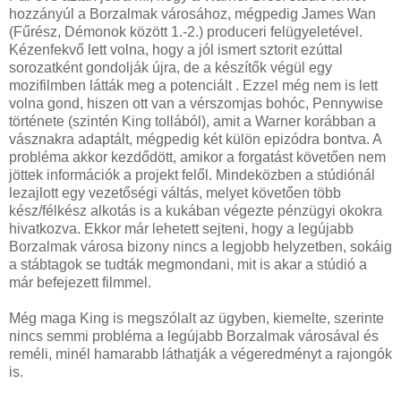
hozzányúl a Borzalmak városához, mégpedig James Wan
(Fűrész, Démonok között 1.-2.) produceri felügyeletével.
Kézenfekvő lett volna, hogy a jól ismert sztorit ezúttal
sorozatként gondolják újra, de a készítők végül egy
mozifilmben látták meg a potenciált . Ezzel még nem is lett
volna gond, hiszen ott van a vérszomjas bohóc, Pennywise
története (szintén King tollából), amit a Warner korábban a
vásznakra adaptált, mégpedig két külön epizódra bontva. A
probléma akkor kezdődött, amikor a forgatást követően nem
jöttek információk a projekt felől. Mindeközben a stúdiónál
lezajlott egy vezetőségi váltás, melyet követően több
kész/félkész alkotás is a kukában végezte pénzügyi okokra
hivatkozva. Ekkor már lehetett sejteni, hogy a legújabb
Borzalmak városa bizony nincs a legjobb helyzetben, sokáig
a stábtagok se tudták megmondani, mit is akar a stúdió a
már befejezett filmmel.
Még maga King is megszólalt az ügyben, kiemelte, szerinte
nincs semmi probléma a legújabb Borzalmak városával és
reméli, minél hamarabb láthatják a végeredményt a rajongók
is.