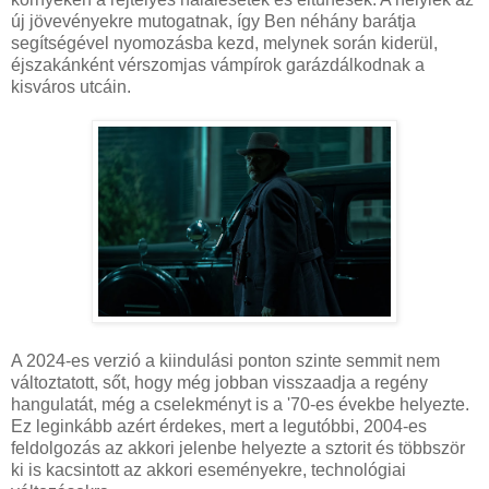
új jövevényekre mutogatnak, így Ben néhány barátja
segítségével nyomozásba kezd, melynek során kiderül,
éjszakánként vérszomjas vámpírok garázdálkodnak a
kisváros utcáin.
A 2024-es verzió a kiindulási ponton szinte semmit nem
változtatott, sőt, hogy még jobban visszaadja a regény
hangulatát, még a cselekményt is a '70-es évekbe helyezte.
Ez leginkább azért érdekes, mert a legutóbbi, 2004-es
feldolgozás az akkori jelenbe helyezte a sztorit és többször
ki is kacsintott az akkori eseményekre, technológiai