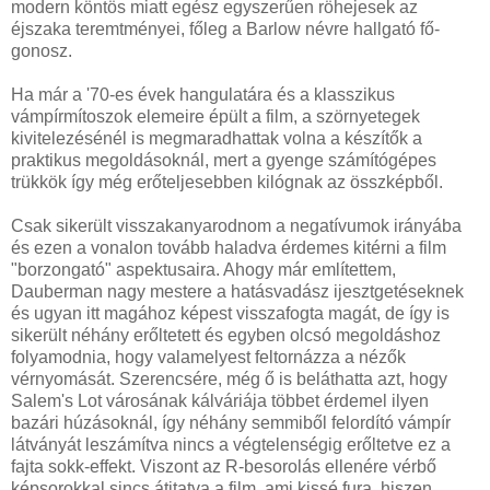
modern köntös miatt egész egyszerűen röhejesek az
éjszaka teremtményei, főleg a Barlow névre hallgató fő-
gonosz.
Ha már a '70-es évek hangulatára és a klasszikus
vámpírmítoszok elemeire épült a film, a szörnyetegek
kivitelezésénél is megmaradhattak volna a készítők a
praktikus megoldásoknál, mert a gyenge számítógépes
trükkök így még erőteljesebben kilógnak az összképből.
Csak sikerült visszakanyarodnom a negatívumok irányába
és ezen a vonalon tovább haladva érdemes kitérni a film
"borzongató" aspektusaira. Ahogy már említettem,
Dauberman nagy mestere a hatásvadász ijesztgetéseknek
és ugyan itt magához képest visszafogta magát, de így is
sikerült néhány erőltetett és egyben olcsó megoldáshoz
folyamodnia, hogy valamelyest feltornázza a nézők
vérnyomását. Szerencsére, még ő is beláthatta azt, hogy
Salem's Lot városának kálváriája többet érdemel ilyen
bazári húzásoknál, így néhány semmiből felordító vámpír
látványát leszámítva nincs a végtelenségig erőltetve ez a
fajta sokk-effekt. Viszont az R-besorolás ellenére vérbő
képsorokkal sincs átitatva a film, ami kissé fura, hiszen