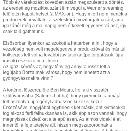
Több év várakozást követően aztán megszületett a döntés,
az eredetileg mozikba szánt film végül a Warner streaming
felületén kapott helyet (a MAX-on). Hogy miért nem merték a
producerek bevállalni a széleskörű moziforgalmazást, arra
igazából még a mai napig nem érkezett egyenes válasz, így
csak találgathatunk.
Elsősorban ilyenkor az szokott a háttérben állni, hogy a
vezetőség nem volt megelégedve a produkcióval és már túl
költséges lett volna további javításokat (pótforgatások, újra
írások) eszközölni a filmen.
Az igazi kérdés az, hogy tényleg annyira rossz lett a
legújabb Borzalmak városa, hogy nem lehetett azt a
gyöngyvásznakra vinni?
A történet főszereplője Ben Mears, író, aki visszatér
szülővárosába (Salem's Lot-ba), hogy gyermeki traumáját
felhasználva új regényt adhasson ki kezei közül.
Érkezésével nagyjából egybeesik két másik, antikvitásokkal
foglalkozó férfi felbukkanása is, akik épp azon vannak, hogy
megnyissák üzletüket a településen. Az álmos vidéki élet
innentől a feje tetejére áll, hiszen megszaporodnak a
környéken a rejtélyes halálesetek és eltünések. A helyiek az