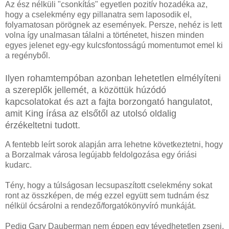
Az ész nélküli "csonkítás" egyetlen pozitív hozadéka az,
hogy a cselekmény egy pillanatra sem laposodik el,
folyamatosan pörögnek az események. Persze, nehéz is lett
volna így unalmasan tálalni a történetet, hiszen minden
egyes jelenet egy-egy kulcsfontosságú momentumot emel ki
a regényből.
Ilyen rohamtempóban azonban lehetetlen elmélyíteni
a szereplők jellemét, a közöttük húzódó
kapcsolatokat és azt a fajta borzongató hangulatot,
amit King írása az elsőtől az utolsó oldalig
érzékeltetni tudott.
A fentebb leírt sorok alapján arra lehetne következtetni, hogy
a Borzalmak városa legújabb feldolgozása egy óriási
kudarc.
Tény, hogy a túlságosan lecsupaszított cselekmény sokat
ront az összképen, de még ezzel együtt sem tudnám ész
nélkül ócsárolni a rendező/forgatókönyvíró munkáját.
Pedig Gary Dauberman nem éppen egy tévedhetetlen zseni,