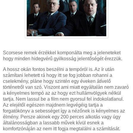
Scorsese remek érzékkel komponálta meg a jeleneteket
hogy minden hidegvérű gyilkosság jelentőségét érezzük.
A hossz okán fontos beszélni a tempóról is. Az ír után
számítani lehetett rá hogy itt se fog jobban rohanni a
cselekmény, pláne hogy szintén egy éveken átívelő
történetről van szó. Viszont ami miatt egyáltalán nem zavaró
a kényelmes tempó az az hogy ezt hullámvölgyek nélkül
tartja. Nem lassul be a film nem gyorsul fel indokolatlanul.
Az elejétől egészen majdnem legvégéig tartja a
forgatókönyv a sebességet így a nézőnek is kényelmes az
élmény. Persze akinek egy 200 perces alkotás vagy úgy
általánosságban a lassabb művek kívül esnek a
komfortzónáján az nem itt fogja megtalálni a számítását.