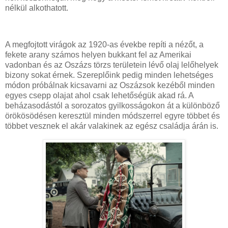
nélkül alkothatott.
A megfojtott virágok az 1920-as évekbe repíti a nézőt, a
fekete arany számos helyen bukkant fel az Amerikai
vadonban és az Oszázs törzs területein lévő olaj lelőhelyek
bizony sokat érnek. Szereplőink pedig minden lehetséges
módon próbálnak kicsavarni az Oszázsok kezéből minden
egyes csepp olajat ahol csak lehetőségük akad rá. A
beházasodástól a sorozatos gyilkosságokon át a különböző
örökösödésen keresztül minden módszerrel egyre többet és
többet vesznek el akár valakinek az egész családja árán is.