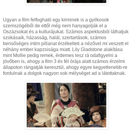
Ugyan a film felfogható egy kriminek is a gyilkosok
szemszögéből de ettől még nem hanyagolják el a
Oszázsokat és a kulturájukat. Számos aspektusból láthatjuk
szokásaik, házasság, halál, szertartások, számos
bensőséges intim pillanat érzékelteti a nézővel mi veszett el
néhány ember kapzsisága miatt. Lily Gladstone alakítása
mint Mollie pedig remek, érdemes lesz rá odafigyelni a
jövőben is, ahogy a film 3 és fél órája alatt számos érzelmi
állapoton rángatják keresztül, ahogy egyre kegyetlenebb-re
fordulnak a dolgok nagyon sok mélységet ad a látottaknak.