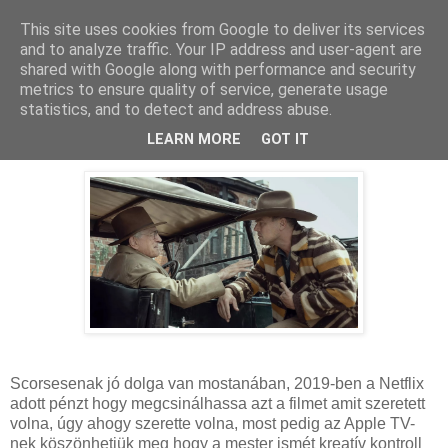
This site uses cookies from Google to deliver its services
and to analyze traffic. Your IP address and user-agent are
shared with Google along with performance and security
metrics to ensure quality of service, generate usage
statistics, and to detect and address abuse.
2023. október 16., hétfő
Megfojtott virágok - Kritika
LEARN MORE
GOT IT
Scorsesenak jó dolga van mostanában, 2019-ben a Netflix
adott pénzt hogy megcsinálhassa azt a filmet amit szeretett
volna, úgy ahogy szerette volna, most pedig az Apple TV-
nek köszönhetjük meg hogy a mester ismét kreatív kontroll