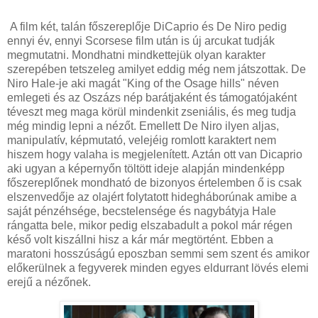
A film két, talán főszereplője DiCaprio és De Niro pedig
ennyi év, ennyi Scorsese film után is új arcukat tudják
megmutatni. Mondhatni mindkettejük olyan karakter
szerepében tetszeleg amilyet eddig még nem játszottak. De
Niro Hale-je aki magát "King of the Osage hills" néven
emlegeti és az Oszázs nép barátjaként és támogatójaként
téveszt meg maga körül mindenkit zseniális, és meg tudja
még mindig lepni a nézőt. Emellett De Niro ilyen aljas,
manipulatív, képmutató, velejéig romlott karaktert nem
hiszem hogy valaha is megjelenített. Aztán ott van Dicaprio
aki ugyan a képernyőn töltött ideje alapján mindenképp
főszereplőnek mondható de bizonyos értelemben ő is csak
elszenvedője az olajért folytatott hidegháborúnak amibe a
saját pénzéhsége, becstelensége és nagybátyja Hale
rángatta bele, mikor pedig elszabadult a pokol már régen
késő volt kiszállni hisz a kár már megtörtént. Ebben a
maratoni hosszúságú eposzban semmi sem szent és amikor
előkerülnek a fegyverek minden egyes eldurrant lövés elemi
erejű a nézőnek.