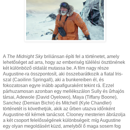
A
The Midnight Sky
briliánsan építi fel a történetet, amely
lehetőséget ad arra, hogy az emberiség túlélési ösztönének
két különböző oldalát mutassa be. A film nagy része
Augustine-ra összpontosít, aki összebarátkozik a fiatal Iris-
szal (Caoilinn Springall), aki a bunkereiben él, és
fokozatosan egyre inább apafiguraként tekint rá. Ezzel
párhuzamosan azonban egy mellékszálon Sully és űrhajós
társai, Adewole (David Oyelowo), Maya (Tiffany Boone),
Sanchez (Demian Bichir) és Mitchell (Kyle Chandler)
történetét is követhetjük, akik az űrben utazva időnként
Augustine-tól kérnek tanácsot. Clooney mesterien ábrázolja
a két csoport felelősségének különbségeit: míg Augustine
egy olyan megoldásért küzd, amelyből ő maga sosem fog