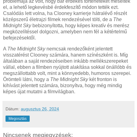
problémája az volt, hogy bár érdekes történeteket meséltek
el, a lehető legkevésbé érdekfeszítő módon tették ezt.
Csalódás lett volna, ha Clooney karrierje hátralévő részét
középszerű életrajzi filmek rendezésével tölti, de a
The
Midnight Sky
bebizonyította, hogy képes kreatív és merész
megközelítéssel dolgozni, amelyben nem fél a kétértelmű
befejezésektől.
A
The Midnight Sky
nemcsak rendezőként jelentett
visszatérést Clooney számára, hanem színészként is. Míg
általában a saját rendezéseiben inkább mellékszerepeket
vállal, ebben a filmben nyújtott alakítása sokkal önállóbb és
megszállottabb volt, mint a könnyedebb, humoros szerepei.
Örömteli látni, hogy a
The Midnight Sky
két fronton is
kihívást jelentett számára, bizonyítva, hogy még mindig
képes újat mutatni a filmvilágban.
Dátum:
augusztus 26, 2024
Megosztás
Nincsenek megjegyzések: