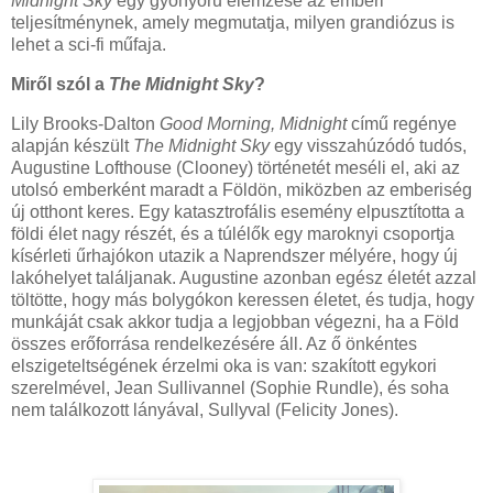
Midnight Sky
egy gyönyörű elemzése az emberi
teljesítménynek, amely megmutatja, milyen grandiózus is
lehet a sci-fi műfaja.
Miről szól a
The Midnight Sky
?
Lily Brooks-Dalton
Good Morning, Midnight
című regénye
alapján készült
The Midnight Sky
egy visszahúzódó tudós,
Augustine Lofthouse (Clooney) történetét meséli el, aki az
utolsó emberként maradt a Földön, miközben az emberiség
új otthont keres. Egy katasztrofális esemény elpusztította a
földi élet nagy részét, és a túlélők egy maroknyi csoportja
kísérleti űrhajókon utazik a Naprendszer mélyére, hogy új
lakóhelyet találjanak. Augustine azonban egész életét azzal
töltötte, hogy más bolygókon keressen életet, és tudja, hogy
munkáját csak akkor tudja a legjobban végezni, ha a Föld
összes erőforrása rendelkezésére áll. Az ő önkéntes
elszigeteltségének érzelmi oka is van: szakított egykori
szerelmével, Jean Sullivannel (Sophie Rundle), és soha
nem találkozott lányával, Sullyval (Felicity Jones).