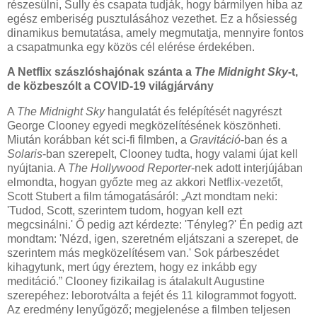
részesülni, Sully és csapata tudják, hogy bármilyen hiba az
egész emberiség pusztulásához vezethet. Ez a hősiesség
dinamikus bemutatása, amely megmutatja, mennyire fontos
a csapatmunka egy közös cél elérése érdekében.
A Netflix szászlóshajónak szánta a
The Midnight Sky
-t,
de közbeszólt a COVID-19 világjárvány
A
The Midnight Sky
hangulatát és felépítését nagyrészt
George Clooney egyedi megközelítésének köszönheti.
Miután korábban két sci-fi filmben, a
Gravitáció
-ban és a
Solaris
-ban szerepelt, Clooney tudta, hogy valami újat kell
nyújtania. A
The Hollywood Reporter
-nek adott interjújában
elmondta, hogyan győzte meg az akkori Netflix-vezetőt,
Scott Stubert a film támogatásáról: „Azt mondtam neki:
'Tudod, Scott, szerintem tudom, hogyan kell ezt
megcsinálni.' Ő pedig azt kérdezte: 'Tényleg?' Én pedig azt
mondtam: 'Nézd, igen, szeretném eljátszani a szerepet, de
szerintem más megközelítésem van.' Sok párbeszédet
kihagytunk, mert úgy éreztem, hogy ez inkább egy
meditáció.” Clooney fizikailag is átalakult Augustine
szerepéhez: leborotválta a fejét és 11 kilogrammot fogyott.
Az eredmény lenyűgöző; megjelenése a filmben teljesen