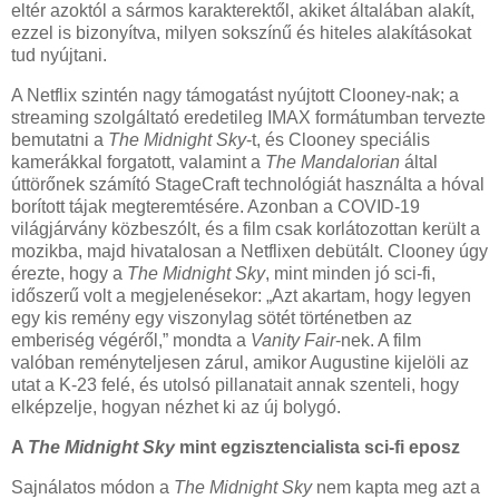
eltér azoktól a sármos karakterektől, akiket általában alakít,
ezzel is bizonyítva, milyen sokszínű és hiteles alakításokat
tud nyújtani.
A Netflix szintén nagy támogatást nyújtott Clooney-nak; a
streaming szolgáltató eredetileg IMAX formátumban tervezte
bemutatni a
The Midnight Sky
-t, és Clooney speciális
kamerákkal forgatott, valamint a
The Mandalorian
által
úttörőnek számító StageCraft technológiát használta a hóval
borított tájak megteremtésére. Azonban a COVID-19
világjárvány közbeszólt, és a film csak korlátozottan került a
mozikba, majd hivatalosan a Netflixen debütált. Clooney úgy
érezte, hogy a
The Midnight Sky
, mint minden jó sci-fi,
időszerű volt a megjelenésekor: „Azt akartam, hogy legyen
egy kis remény egy viszonylag sötét történetben az
emberiség végéről,” mondta a
Vanity Fair
-nek. A film
valóban reményteljesen zárul, amikor Augustine kijelöli az
utat a K-23 felé, és utolsó pillanatait annak szenteli, hogy
elképzelje, hogyan nézhet ki az új bolygó.
A
The Midnight Sky
mint egzisztencialista sci-fi eposz
Sajnálatos módon a
The Midnight Sky
nem kapta meg azt a