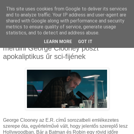
This site uses cookies from Google to deliver its services
and to analyze traffic. Your IP address and user-agent are
shared with Google along with performance and security
metrics to ensure quality of service, generate usage
statistics, and to detect and address abuse.
2024. augusztus 26., hétfő
Miért nem szabadott volna feledésbe
LEARN MORE
GOT IT
merülni George Clooney poszt
apokaliptikus űr sci-fijének
George Clooney az
E.R. című sorozatbeli emlékezetes
szerepe óta, egyértelművé vált, hogy jelentős szereplő lesz
Hollywoodban. Bár a Batman és Robin egy rövid időre