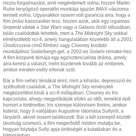
mozis forgalmazást, amit megérdemelt volna, hiszen Martin
Ruhe lenyűgöző operatőri munkája igazán IMAX-vászonra
termett volna. Ugyanakkor sosem volt garancia arra, hogy a
film óriási kasszasiker lesz, hiszen azok, akik egy izgalmas
űroperát vártak a
Star Wars
vagy a
Galaxis őrzői
stílusában,
talán csalódottak lehettek, mert a
The Midnight Sky
sokkal
elmélyültebb sci-fi, amely hangulatában közelebb áll a
2001:
Űrodüsszeia
című filmhez vagy Clooney korábbi
munkájához Soderbergh-gel, a 2002-es
Solaris
remake-hez.
A film központi témája egy egzisztencialista dráma, amely
arra keresi a választ, miért küzdenek tovább az emberek,
amikor minden esély ellenük szól.
Bár a film nehéz témákat érint, mint a kihalás, depresszió és
széthullott családok, a
The Midnight Sky
reményteli
megközelítést kínál a sci-fi műfajában. Clooney és Iris
kapcsolata, ahogy megpróbálják elütni az időt, remekül épít
humort a történetbe; Iris szerepe különösen fontos, amikor
kiderül, hogy ő valójában Augustine látomása Sullyról, a
lányáról, akivel sosem találkozott. Bár a két szereplő közötti
távolság szomorú, a film megerősítő módon mutatja be,
hogyan folytatja Sully apja örökségét a kutatásban és a
bátorságban.