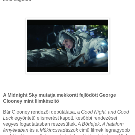
A Midnight Sky mutatja mekkorát fejlődött George
Clooney mint filmkészítő
Bár Clooney rendezői debütálása, a
Good Night, and Good
Luck
egyöntetű elismerést kapott, későbbi rendezései
vegyes fogadtatásban részesültek. A
Bőrfejek
,
A hatalom
árnyékában
és a
Műkincsvadászok
című filmek legnagyobb