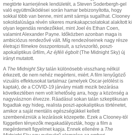
megtörte karrierjének lendületét, a Steven Soderbergh-gel
való együttműködései során hamar bebizonyította, hogy
sokkal több van benne,
mint amit sármja
sugallhat. Clooney
sokoldalúsága révén sikeres munkakapcsolatokat alakított ki
olyan legendás rendezőkkel, mint Joel és Ethan Coen,
valamint Alexander Payne. Időközben azonban maga is
ambiciózus rendezővé vált. Míg rendezéseinek nagy része
életrajzi filmekre összpontosult, a szívszorító, poszt-
apokaliptikus űrfilm,
Az éjféli égbolt
(The Midnight Sky) új
irányt mutatott.
A
The Midnight Sky
talán különösebb visszhang nélkül
érkezett, de nem nehéz megérteni, miért. A film lenyűgöző
vizuális effektusokat tartalmaz (amelyek Oscar-jelölést is
kaptak), de a COVID-19 járvány miatti mozik bezárása
következtében nem volt lehetőség arra, hogy a közönség a
nagyvásznon élvezze. Ráadásul sokan talán szkeptikusan
fogadtak egy hideg, realista poszt-apokaliptikus történetet,
amikor a saját mentális egészségükkel kellett
szembenézniük a lezárások közepette. Ezek a Clooney-tól
független tényezők megakadályozták, hogy a film a
megérdemelt figyelmet kapja. Ennek ellenére a
The