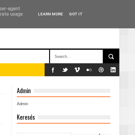
user-agent
erate usage
LEARN MORE
GOT IT
című sorozatban
Admin
Admin
Keresés