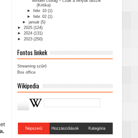
Minden csillag – Csak a fényük látszik
(Kritika)
►
febr. 10
(1)
►
febr. 02
(1)
►
január
(5)
►
2025
(124)
►
2024
(131)
►
2023
(250)
Fontos linkek
Streaming szűrő
Box office
Wikipedia
met
Népszerű
Hozzászólások
Kategória
a.