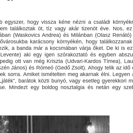
 - Harmadik felvonás
avagy mi lenne, ha a Netflix fantasy dráma görög istenekkel foly
b egyszer, hogy vissza kéne nézni a családi környékr
nem találkoztak öt, tíz vagy akár tizenöt éve. Nos, ez
ere brutális akciót ígér
kában (Waskovics Andrea) és Milánban (Olasz Renátó) 
ülővárosukba karácsony környékén, hogy találkozzanak
tjeles történet, amit csak néhány beavatott ért, mégis úgy hat, mi
kezik, a banda már a kocsmában várja őket. De ki is ez
 Levente) aki egy igen szórakoztató és egyben abszu
pedig ott van még Kriszta (Udvari-Kardos Tímea), Lau
zén János) és Rómeó (Gedő Zsolt). Ahogy telik az idő 
Things utolsó évadabán a Hopper-Eleven dinamika teljesen nullár
ek sorra. Amiket ismételten meg akarnak élni. Legyen 
„játék”, barátok közti bunyó, vagy esetleg gyerekkori m
a egyik legnagyobb megváltástörténete
ézése. Mindezt egy boldog nosztalgia és netán egy sze
 Kritika
gva ér véget – Sheridanék óvatos játéka látszik minden képkock
 – a Kirk, akit a Prime‑idősík soha nem ad vissza