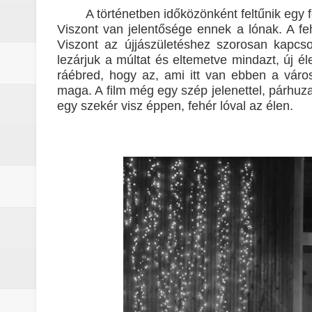
A történetben időközönként feltűnik egy
Viszont van jelentősége ennek a lónak. A feh
Viszont az újjászületéshez szorosan kapcso
lezárjuk a múltat és eltemetve mindazt, új él
ráébred, hogy az, ami itt van ebben a város
maga. A film még egy szép jelenettel, párhuza
egy szekér visz éppen, fehér lóval az élen.