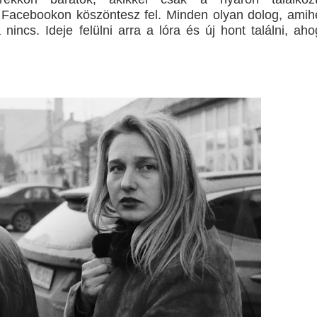
k Facebookon köszöntesz fel. Minden olyan dolog, amih
incs. Ideje felülni arra a lóra és új hont találni, aho