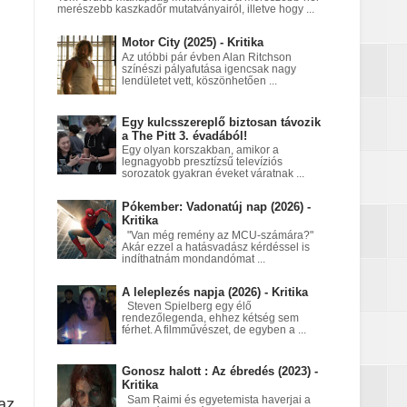
merészebb kaszkadőr mutatványairól, illetve hogy ...
Motor City (2025) - Kritika
Az utóbbi pár évben Alan Ritchson
színészi pályafutása igencsak nagy
lendületet vett, köszönhetően ...
Egy kulcsszereplő biztosan távozik
a The Pitt 3. évadából!
Egy olyan korszakban, amikor a
legnagyobb presztízsű televíziós
sorozatok gyakran éveket váratnak ...
Pókember: Vadonatúj nap (2026) -
Kritika
"Van még remény az MCU-számára?"
Akár ezzel a hatásvadász kérdéssel is
indíthatnám mondandómat ...
A leleplezés napja (2026) - Kritika
Steven Spielberg egy élő
rendezőlegenda, ehhez kétség sem
férhet. A filmművészet, de egyben a ...
Gonosz halott : Az ébredés (2023) -
Kritika
Sam Raimi és egyetemista haverjai a
az