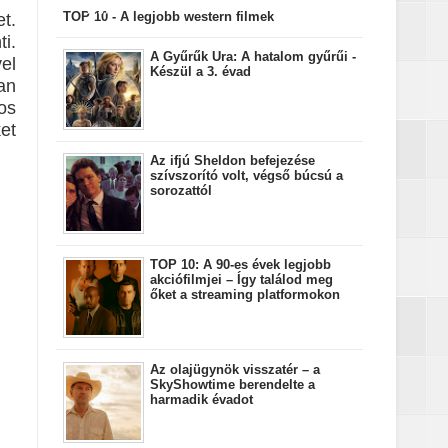
bejegyzések
TOP 10 - A legjobb western filmek
t.
i.
A Gyűrűk Ura: A hatalom gyűrűi -
el
Készül a 3. évad
an
os
ket
Az ifjú Sheldon befejezése
szívszorító volt, végső búcsú a
sorozattól
TOP 10: A 90-es évek legjobb
akciófilmjei – Így találod meg
őket a streaming platformokon
Az olajügynök visszatér – a
SkyShowtime berendelte a
harmadik évadot