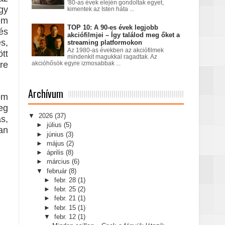
'80-as évek elején gondoltak egyet,
gy
kimentek az Isten háta ...
em
TOP 10: A 90-es évek legjobb
és
akciófilmjei – Így találod meg őket a
s,
streaming platformokon
Az 1980-as években az akciófilmek
tt
mindenkit magukkal ragadtak. Az
re
akcióhősök egyre izmosabbak ...
Archívum
om
eg
▼
2026
(37)
ás,
►
július
(5)
san
►
június
(3)
►
május
(2)
►
április
(8)
►
március
(6)
▼
február
(8)
►
febr. 28
(1)
►
febr. 25
(2)
►
febr. 21
(1)
►
febr. 15
(1)
▼
febr. 12
(1)