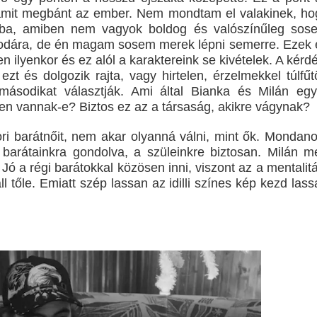
, amit megbánt az ember. Nem mondtam el valakinek, ho
ba, amiben nem vagyok boldog és valószínűleg sos
csodára, de én magam sosem merek lépni semerre. Ezek 
ilyenkor és ez alól a karaktereink se kivételek. A kérdé
zt és dolgozik rajta, vagy hirtelen, érzelmekkel túlfűtö
ásodikat választják. Ami által Bianka és Milán egy
yen vannak-e? Biztos ez az a társaság, akikre vágynak?
ri barátnőit, nem akar olyanná válni, mint ők. Mondan
 barátainkra gondolva, a szüleinkre biztosan. Milán m
 Jó a régi barátokkal közösen inni, viszont az a mentalit
l tőle. Emiatt szép lassan az idilli színes kép kezd las