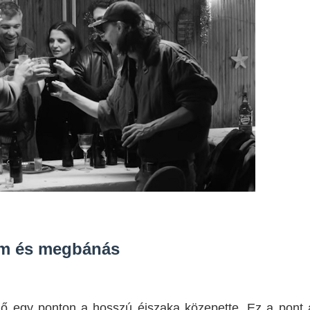
k a The Pitt 3. évadából!
tika
tebb titka kiderült – és most már Pete Calvin is benne van
em és megbánás
idő egy ponton a hosszú éjszaka közepette. Ez a pont 