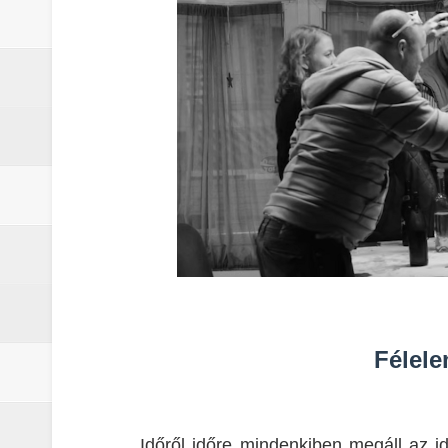
Motor City (2025) - Kritika
Odüsszeia (2026) - Kritika
Egy kulcsszereplő biztosan távozi
Életem legjobb száma (2026) - Kri
A leleplezés napja (2026) - Kritika
Marshals: A Dutton család legsöté
Félel
Időről időre mindenkiben megáll az 