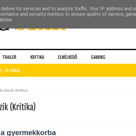
deliver its services and to analyze traffic. Your IP address and 
formance and security metrics to ensure quality of service, gen
abuse.
TRAILER
KRITIKA
ELMÉLKEDŐ
GAMING
 - Kritika
Sheridan végre megmutatja a gyász valódi arcát a The Madison 
 látszik (Kritika)
tton sorsát? Meglepő részletek a Yellowstone-univerzumból
ik (Kritika)
A végjáték
 a gyermekkorba