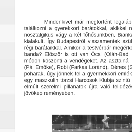
A lila fátyol – a rejtélyek könyve
A Lila Fátyol: Rejtélyek Könyve, 
Mindenkivel már megtörtént legaláb
találkozni a gyerekkori barátokkal, akikkel 
A The Mandalorian and Grogu trail
nosztalgikus vágy a két főhősünkben, Bian
kialakult. Így Budapestről visszamentek sz
A rejtélyek könyve: egy valós, rej
régi barátaikkal. Amikor a testvérpár megér
banda? Először is ott van Öcsi (Oláh-Badi
sorozat
módon köszönti a vendégeket. Az asztalnál 
(Pál Emőke), Robi (Farkas Loránd), Dénes (S
Nem veled van a baj: a Stranger 
poharak, úgy jönnek fel a gyermekkori emlék
egy maszkulin törzsi Harcosok Klubja szintű 
Boromir halála a Gyűrűk Ura-sag
elmúlt szerelmi pillanatok újra való felid
jövőkép reményében.
Pókember: Vadonatúj nap (2026) -
A Dutton‑birtok szezonja félbevá
La’an szíve Torontóban tört össze