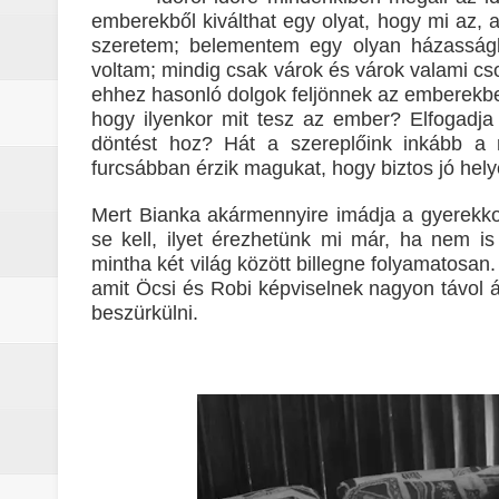
emberekből kiválthat egy olyat, hogy mi az
szeretem; belementem egy olyan házasság
voltam; mindig csak várok és várok valami 
ehhez hasonló dolgok feljönnek az emberekben 
hogy ilyenkor mit tesz az ember? Elfogadja e
döntést hoz? Hát a szereplőink inkább a m
furcsábban érzik magukat, hogy biztos jó hel
Mert Bianka akármennyire imádja a gyerekko
se kell, ilyet érezhetünk mi már, ha nem is
mintha két világ között billegne folyamatosan.
amit Öcsi és Robi képviselnek nagyon távol ál
beszürkülni.