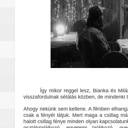
Így mikor reggel lesz, Bianka és Mil
visszafordulnak sétálás közben, de mindenki 
Ahogy nekünk sem kellene. A filmben elhang
csak a fényét látjuk. Mert maga a csillag má
halott csillag fénye minden olyan kapcsolatu
osztálytalálkozó, egyetemi találkozó, gy