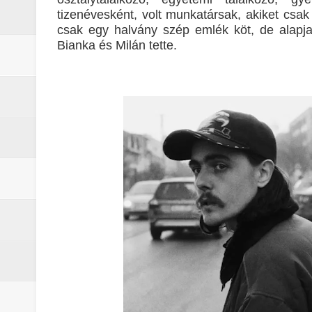
tizenévesként, volt munkatársak, akiket csa
csak egy halvány szép emlék köt, de alapja n
Bianka és Milán tette.