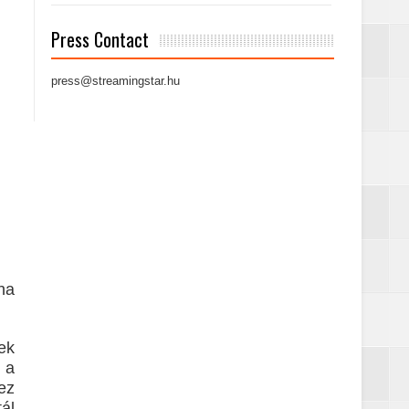
Press Contact
press@streamingstar.hu
ha
ek
 a
ez
ál