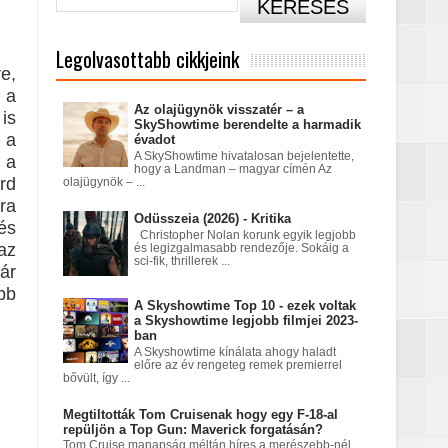
Legolvasottabb cikkjeink
tatódna tovább?
e,
 a
Az olajügynök visszatér – a
is
SkyShowtime berendelte a harmadik
 a
évadot
nt egy Netflix‑fantasy
A SkyShowtime hivatalosan bejelentette,
 a
hogy a Landman – magyar címén Az
rd
olajügynök – ...
ra
Odüsszeia (2026) - Kritika
és
a égett
Christopher Nolan korunk egyik legjobb
az
és legizgalmasabb rendezője. Sokáig a
sci-fik, thrillerek ...
ár
bb
A Skyshowtime Top 10 - ezek voltak
a Skyshowtime legjobb filmjei 2023-
ban
A Skyshowtime kínálata ahogy haladt
előre az év rengeteg remek premierrel
án
bővült, így ...
Megtiltották Tom Cruisenak hogy egy F-18-al
repüljön a Top Gun: Maverick forgatásán?
Tom Cruise manapság méltán híres a merészebb-nél