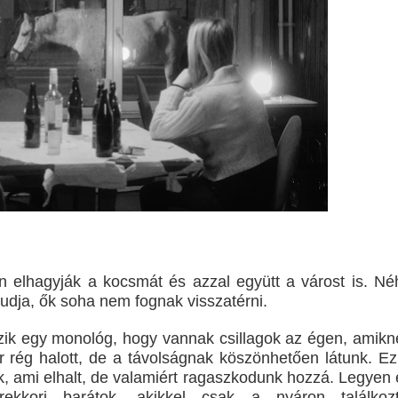
án elhagyják a kocsmát és azzal együtt a várost is. Né
tudja, ők soha nem fognak visszatérni.
zik egy monológ, hogy vannak csillagok az égen, amikn
r rég halott, de a távolságnak köszönhetően látunk. Ez
nk, ami elhalt, de valamiért ragaszkodunk hozzá. Legyen 
erekkori barátok, akikkel csak a nyáron találkozt