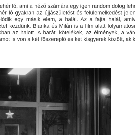
 fehér ló, ami a néző számára egy igen random dolog lehe
ér ló gyakran az újjászületést és felülemelkedést jelent
lódik egy másik elem, a halál. Az a fajta halál, amiv
etet kezdünk. Bianka és Milán is a film alatt folyamatos
ban az halott. A baráti kötelékek, az élmények, a vár
mot is von a két főszereplő és két kisgyerek között, aki