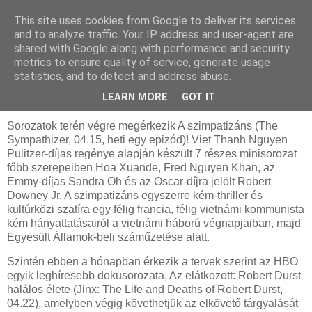
This site uses cookies from Google to deliver its services
and to analyze traffic. Your IP address and user-agent are
shared with Google along with performance and security
metrics to ensure quality of service, generate usage
statistics, and to detect and address abuse.
2024. március 19., kedd
HBO Max - április ajánló
LEARN MORE
GOT IT
Sorozatok terén végre megérkezik A szimpatizáns (The
Sympathizer, 04.15, heti egy epizód)! Viet Thanh Nguyen
Pulitzer-díjas regénye alapján készült 7 részes minisorozat
főbb szerepeiben Hoa Xuande, Fred Nguyen Khan, az
Emmy-díjas Sandra Oh és az Oscar-díjra jelölt Robert
Downey Jr. A szimpatizáns egyszerre kém-thriller és
kultúrközi szatíra egy félig francia, félig vietnámi kommunista
kém hányattatásairól a vietnámi háború végnapjaiban, majd
Egyesült Államok-beli száműzetése alatt.
Szintén ebben a hónapban érkezik a tervek szerint az HBO
egyik leghíresebb dokusorozata, Az elátkozott: Robert Durst
halálos élete (Jinx: The Life and Deaths of Robert Durst,
04.22), amelyben végig követhetjük az elkövető tárgyalását