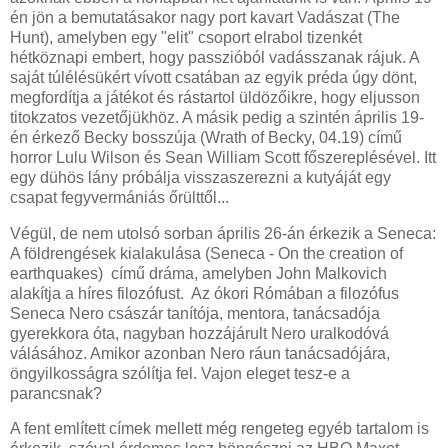
én jön a bemutatásakor nagy port kavart Vadászat (The
Hunt), amelyben egy "elit" csoport elrabol tizenkét
hétköznapi embert, hogy passzióból vadásszanak rájuk. A
saját túlélésükért vívott csatában az egyik préda úgy dönt,
megfordítja a játékot és rástartol üldözőikre, hogy eljusson
titokzatos vezetőjükhöz. A másik pedig a szintén április 19-
én érkező Becky bosszúja (Wrath of Becky, 04.19) című
horror Lulu Wilson és Sean William Scott főszereplésével. Itt
egy dühös lány próbálja visszaszerezni a kutyáját egy
csapat fegyvermániás őrülttől...
Végül, de nem utolsó sorban április 26-án érkezik a Seneca:
A földrengések kialakulása (Seneca - On the creation of
earthquakes) című dráma, amelyben John Malkovich
alakítja a híres filozófust. Az ókori Rómában a filozófus
Seneca Nero császár tanítója, mentora, tanácsadója
gyerekkora óta, nagyban hozzájárult Nero uralkodóvá
válásához. Amikor azonban Nero ráun tanácsadójára,
öngyilkosságra szólítja fel. Vajon eleget tesz-e a
parancsnak?
A fent említett címek mellett még rengeteg egyéb tartalom is