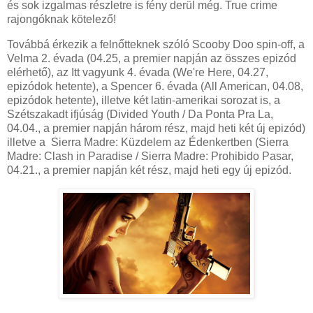
és sok izgalmas részletre is fény derül még. True crime
rajongóknak kötelező!
Továbbá érkezik a felnőtteknek szóló Scooby Doo spin-off, a
Velma 2. évada (04.25, a premier napján az összes epizód
elérhető), az Itt vagyunk 4. évada (We're Here, 04.27,
epizódok hetente), a Spencer 6. évada (All American, 04.08,
epizódok hetente), illetve két latin-amerikai sorozat is, a
Szétszakadt ifjúság (Divided Youth / Da Ponta Pra La,
04.04., a premier napján három rész, majd heti két új epizód)
illetve a Sierra Madre: Küzdelem az Édenkertben (Sierra
Madre: Clash in Paradise / Sierra Madre: Prohibido Pasar,
04.21., a premier napján két rész, majd heti egy új epizód.