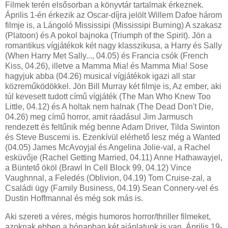
Filmek terén elsősorban a könyvtár tartalmak érkeznek.
Április 1-én érkezik az Oscar-díjra jelölt Willem Dafoe három
filmje is, a Lángoló Mississipi (Mississipi Burning) A szakasz
(Platoon) és A pokol bajnoka (Triumph of the Spirit). Jön a
romantikus vígjátékok két nagy klasszikusa, a Harry és Sally
(When Harry Met Sally..., 04.05) és Francia csók (French
Kiss, 04.26), illetve a Mamma Mia! és Mamma Mia! Sose
hagyjuk abba (04.26) musical vígjátékok igazi all star
közreműködökkel. Jön Bill Murray két filmje is, Az ember, aki
túl kevesett tudott című vígjáték (The Man Who Knew Too
Little, 04.12) és A holtak nem halnak (The Dead Don't Die,
04.26) meg című horror, amit ráadásul Jim Jarmusch
rendezett és feltűnik még benne Adam Driver, Tilda Swinton
és Steve Buscemi is. Ezenkívül elérhető lesz még a Wanted
(04.05) James McAvoyjal és Angelina Jolie-val, a Rachel
esküvője (Rachel Getting Married, 04.11) Anne Hathawayjel,
a Büntető ököl (Brawl In Cell Block 99, 04.12) Vince
Vaughnnal, a Feledés (Oblivion, 04.19) Tom Cruise-zal, a
Családi ügy (Family Business, 04.19) Sean Connery-vel és
Dustin Hoffmannal és még sok más is.
Aki szereti a véres, mégis humoros horror/thriller filmeket,
azoknak ebben a hónapban két ajánlatunk is van. Április 19-